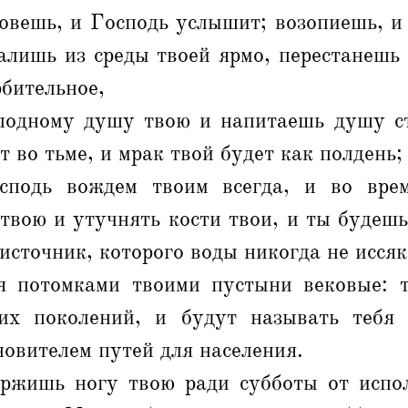
овешь, и Господь услышит; возопиешь, и
алишь из среды твоей ярмо, перестанешь
рбительное,
лодному душу твою и напитаешь душу ст
т во тьме, и мрак твой будет как полдень;
сподь вождем твоим всегда, и во врем
твою и утучнять кости твои, и ты будешь
 источник, которого воды никогда не исся
я потомками твоими пустыни вековые: 
их поколений, и будут называть тебя 
новителем путей для населения.
ржишь ногу твою ради субботы от испо