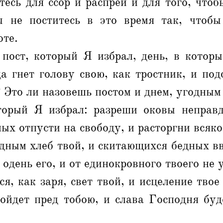
тесь для ссор и распрей и для того, что
ы не поститесь в это время так, чтоб
оте.
 пост, который Я избрал, день, в которы
а гнет голову свою, как тростник, и под
 Это ли назовешь постом и днем, угодным
торый Я избрал: разреши оковы неправ
ных отпусти на свободу, и расторгни всяко
одным хлеб твой, и скитающихся бедных вв
 одень его, и от единокровного твоего не 
я, как заря, свет твой, и исцеление твое
пойдет пред тобою, и слава Господня буд