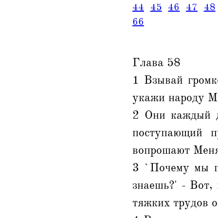
44
45
46
47
48
66
Глава 58
1 Взывай громко
укажи народу Мо
2 Они каждый д
поступающий п
вопрошают Меня
3 `Почему мы п
знаешь?' - Вот,
тяжких трудов о