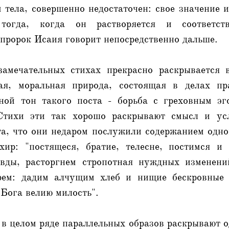
тела, совершенно недостаточен: свое значение 
 тогда, когда он растворяется и соответс
 пророк Исаия говорит непосредственно дальше.
амечательных стихах прекрасно раскрывается 
ная, моральная природа, состоящая в делах пр
ной тон такого поста - борьба с греховным э
Стихи эти так хорошо раскрывают смысл и усл
та, что они недаром послужили содержанием одн
хир: "постящеся, братие, телесне, постимся и
вды, расторгнем стропотная нуждных изменени
ерем: дадим алчущим хлеб и нищие бескровные 
Бога велию милость".
 в целом ряде параллельных образов раскрывают о