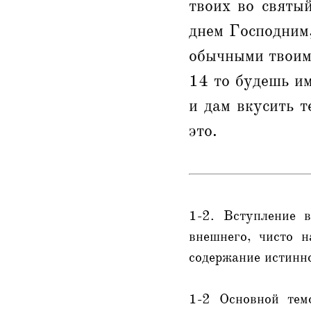
твоих во святы
днем Господним,
обычными твоими
14 то будешь им
и дам вкусить т
это.
1-2. Вступление 
внешнего, чисто н
содержание истинно
1-2 Основной тем