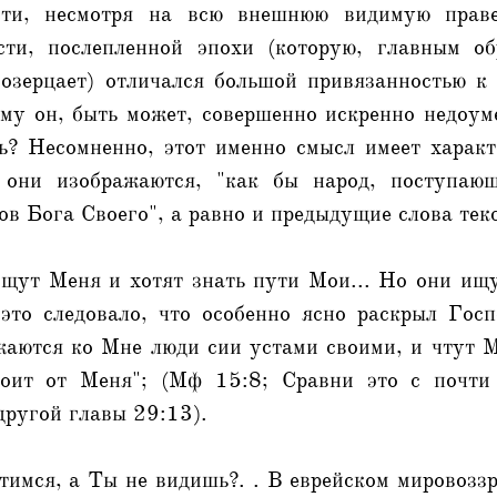
сти, несмотря на всю внешнюю видимую праве
сти, послепленной эпохи (которую, главным о
созерцает) отличался большой привязанностью к
му он, быть может, совершенно искренно недоум
ь? Несомненно, этот именно смысл имеет характ
е они изображаются, "как бы народ, поступаю
в Бога Своего", а равно и предыдущие слова текс
щут Меня и хотят знать пути Мои... Но они ищу
 это следовало, что особенно ясно раскрыл Гос
жаются ко Мне люди сии устами своими, и чтут М
тоит от Меня"; (Мф 15:8; Сравни это с почти 
другой главы 29:13).
имся, а Ты не видишь?. . В еврейском мировозз