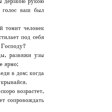
бы дерзкою рукою
ы голос ваш был
й томит человек
стилает под себя
 Господу?
ды, развяжи узы
е ярмо;
еди в дом; когда
укрывайся.
 скоро возрастет,
ет сопровождать