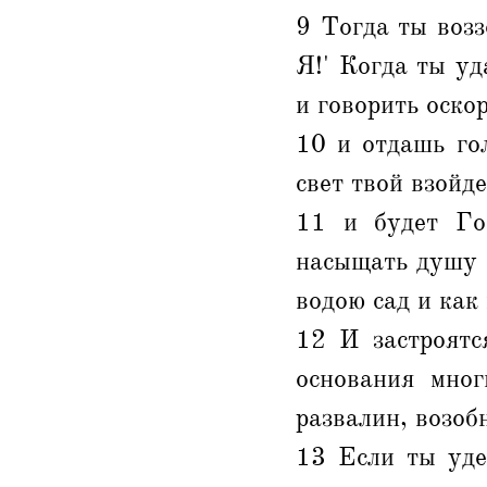
9 Тогда ты возз
Я!' Когда ты уд
и говорить оско
10 и отдашь го
свет твой взойде
11 и будет Го
насыщать душу 
водою сад и как
12 И застроятс
основания мног
развалин, возоб
13 Если ты уде