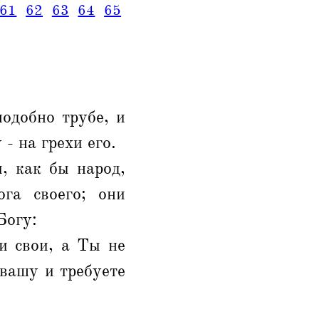
61
62
63
64
65
подобно трубе, и
- на грехи его.
, как бы народ,
га своего; они
Богу:
и свои, а Ты не
 вашу и требуете