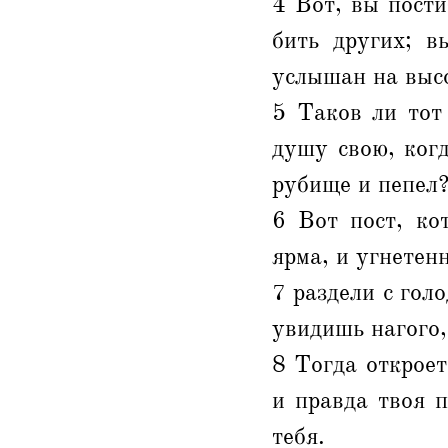
4 Вот, вы пости
бить других; в
услышан на выс
5 Таков ли тот
душу свою, когд
рубище и пепел?
6 Вот пост, ко
ярма, и угнетен
7 раздели с гол
увидишь нагого,
8 Тогда откроетс
и правда твоя 
тебя.