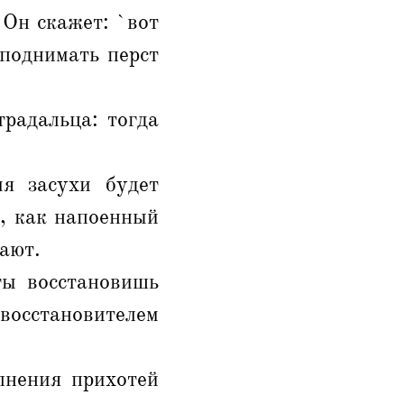
 Он скажет: `вот
 поднимать перст
радальца: тогда
я засухи будет
, как напоенный
кают.
ты восстановишь
восстановителем
лнения прихотей