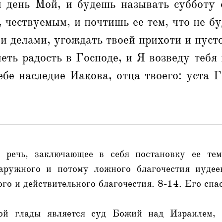
й день Мой, и будешь называть субботу 
 чествуемым, и почтишь ее тем, что не б
 делами, угождать твоей прихоти и пусто
еть радость в Господе, и Я возведу тебя
ебе наследие Иакова, отца твоего: уста 
в речь, заключающее в себя постановку ее тем
аружного и потому ложного благочестия иудее
го и действительного благочестия. 8-14. Его спа
ой глады является суд Божий над Израилем, 