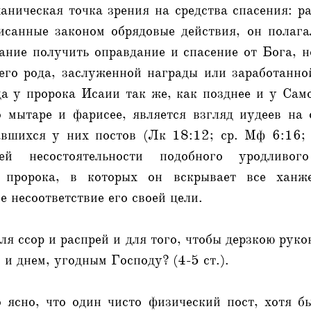
аническая точка зрения на средства спасения: р
исанные законом обрядовые действия, он полагал
ание получить оправдание и спасение от Бога, 
воего рода, заслуженной награды или заработанн
а у пророка Исаии так же, как позднее и у Сам
о мытаре и фарисее, является взгляд иудеев на 
авшихся у них постов (Лк 18:12; ср. Мф 6:16;
сей несостоятельности подобного уродливог
 пророка, в которых он вскрывает все ханж
е несоответствие его своей цели.
ля ссор и распрей и для того, чтобы дерзкою руко
 и днем, угодным Господу? (4-5 ст.).
 ясно, что один чисто физический пост, хотя б