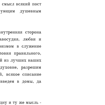
и смысл всякий пост
твующим душевным
внутренняя сторона
авосудия, любви и
гоизмом в служение
овия правильного,
ой из лучших наших
 духовне, разрешим
й, всякое списание
введем в домы, да
дну и ту же мысль -