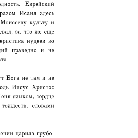
дность. Еврейский
бразом Исаия здесь
 Моисееву культу и
евал, за что же еще
еристика иудеев во
щий праведно и не
та.
т Бога не там и не
подь Иисус Христос
еня языком, сердце
тождеств. словами
рении царила грубо-