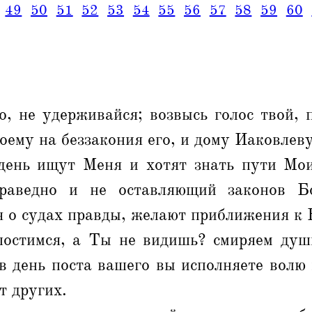
49
50
51
52
53
54
55
56
57
58
59
60
, не удерживайся; возвысь голос твой, 
ему на беззакония его, и дому Иаковлеву 
ень ищут Меня и хотят знать пути Мои
раведно и не оставляющий законов Бо
 о судах правды, желают приближения к 
остимся, а Ты не видишь? смиряем душ
 в день поста вашего вы исполняете волю
т других.