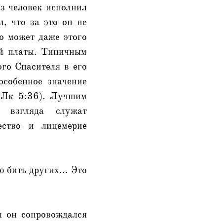
аз человек исполнил
, что за это он не
но может даже этого
ой платы. Типичным
ого Спасителя в его
особенное значение
 Лк 5:36). Лучшим
о взгляда служат
ество и лицемерие
ю бить других... Это
ы он сопровождался