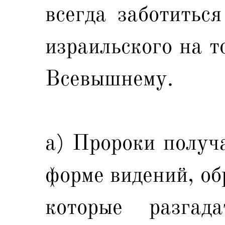
всегда заботитьс
израильского на т
Всевышнему.
а) Пророки получа
форме видений, об
которые разгад