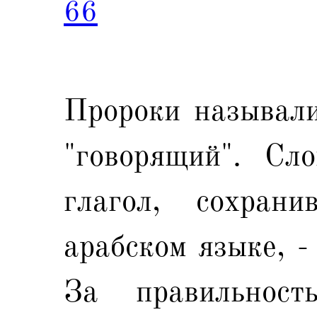
66
Пророки называлис
"говорящий". Сл
глагол, сохран
арабском языке, -
За правильност