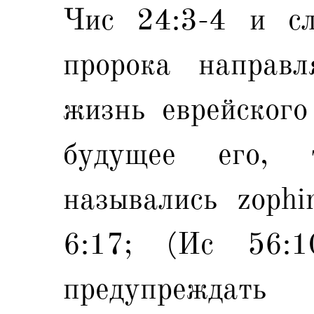
Чис 24:3-4 и сл
пророка направ
жизнь еврейского
будущее его, 
назывались zophi
6:17; (Ис 56:1
предупреждат