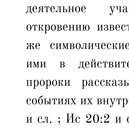
деятельное у
откровению извес
же символически
ими в действит
пророки расска
событиях их внутр
и сл. ; Ис 20:2 и 