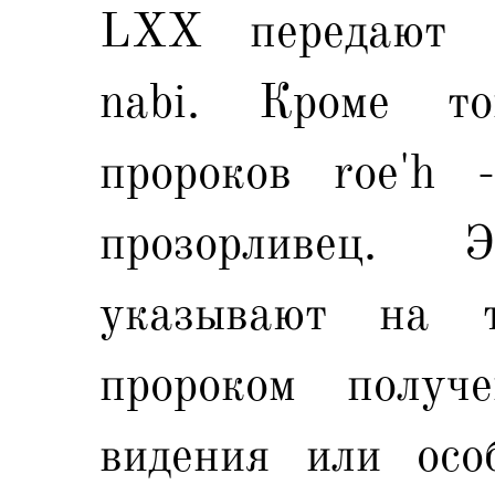
LXX передают е
nabi. Кроме то
пророков roe'h 
прозорливец.
указывают на т
пророком получ
видения или особ