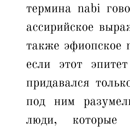
термина nаbi гово
ассирийское выра
также эфиопское 
если этот эпитет
придавался тольк
под ним разумели
люди, которые 