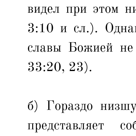
видел при этом н
3:10 и сл.). Одн
славы Божией не
33:20, 23).
б) Гораздо низш
представляет с