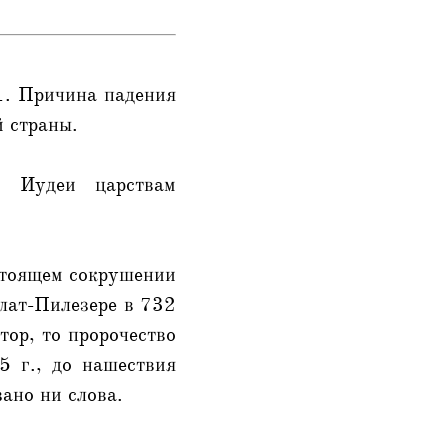
11. Причина падения
 страны.
в Иудеи царствам
дстоящем сокрушении
глат-Пилезере в 732
тор, то пророчество
5 г., до нашествия
зано ни слова.