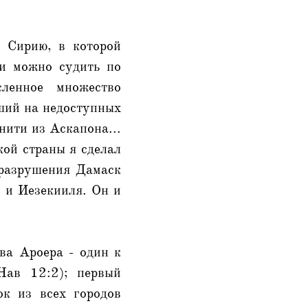
ю Сирию, в которой
и можно судить по
сленное множество
вший на недоступных
нити из Аскапона...
кой страны я сделал
о разрушения Дамаск
и и Иезекииля. Он и
два Ароера - один к
Нав 12:2); первый
ок из всех городов