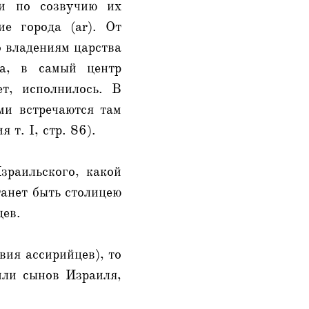
 и по созвучию их
е города (ar). От
о владениям царства
на, в самый центр
ет, исполнилось. В
ми встречаются там
т. I, стр. 86).
зраильского, какой
танет быть столицею
цев.
вия ассирийцев), то
или сынов Израиля,