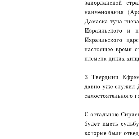
заиорданской стр
наименования (Ар
Дамаска туча гнева
Израильского и п
Израильского царс
настоящее время с
племена диких хищн
3 Твердыни Ефремо
давно уже служил Д
самостоятельного г
С остальною Сириею
будет иметь судьб
которые были отвед