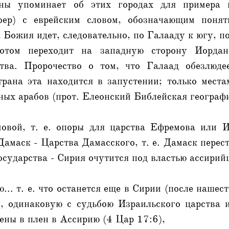
аны упоминает об этих городах для примера
оер) с еврейским словом, обозначающим поняти
 Божия идет, следовательно, по Галааду к югу, п
отом переходит на западную сторону Иорда
тва. Пророчество о том, что Галаад обезлюде
трана эта находится в запустении; только места
ых арабов (прот. Елеонский Библейская география 
вой, т. е. опоры для царства Ефремова или И
амаск - Царства Дамасского, т. е. Дамаск перес
осударства - Сирия очутится под властью ассирий
... т. е. что останется еще в Сирии (после нашест
у, одинаковую с судьбою Израильского царства 
ены в плен в Ассирию (4 Цар 17:6),