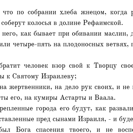
 что по собрании хлеба жнецом, когда 
а соберут колосья в долине Рефаимской.
 него, как бывает при обивании маслин, 
или четыре-пять на плодоносных ветвях, 
братит человек взор свой к Творцу свое
ы к Святому Израилеву;
 на жертвенники, на дело рук своих, и не 
сты его, на кумиры Астарты и Ваала.
репленные города его будут, как развал
ставленные пред сынами Израиля, - и буде
ыл Бога спасения твоего, и не восп