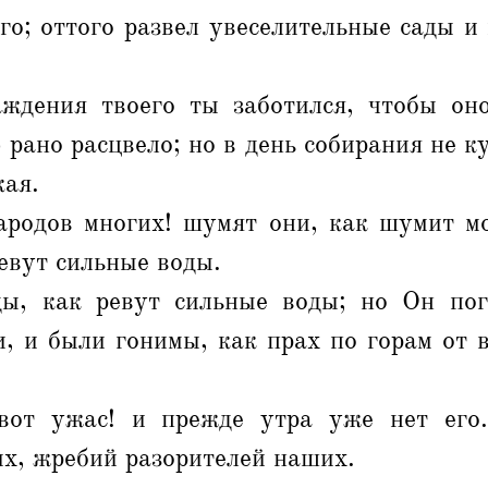
о; оттого развел увеселительные сады и
ждения твоего ты заботился, чтобы он
 рано расцвело; но в день собирания не к
кая.
родов многих! шумят они, как шумит мо
ревут сильные воды.
ы, как ревут сильные воды; но Он по
, и были гонимы, как прах по горам от 
вот ужас! и прежде утра уже нет его.
х, жребий разорителей наших.