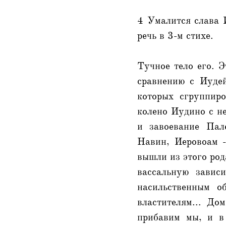
4 Умалится слава И
речь в 3-м стихе.
Тучное тело его. 
сравнению с Иуде
которых сгруппиро
колено Иудино с не
и завоевание Пал
Навин, Иеровоам -
вышли из этого род
вассальную завис
насильственным о
властителям... Д
прибавим мы, и в