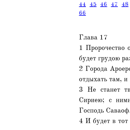
44
45
46
47
48
66
Глава 17
1 Пророчество о
будет грудою ра
2 Города Ароерс
отдыхать там, и
3 Не станет т
Сириею; с ними
Господь Саваоф
4 И будет в тот