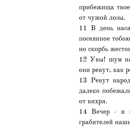
прибежища твоег
от чужой лозы.
11 В день наса
посеянное тобою
но скорбь жесто
12 Увы! шум на
они ревут, как 
13 Ревут народ
далеко побежали
от вихря.
14 Вечер - и 
грабителей наши