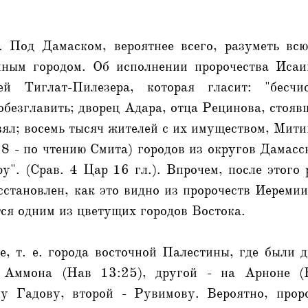
. Под Дамаском, вероятнее всего, разуметь вс
чным городом. Об исполнении пророчества Исаи
й Тиглат-Пилезера, которая гласит: "бесчи
 обезглавить; дворец Адара, отца Рецинова, стоя
взял; восемь тысяч жителей с их имуществом, Мити
18 - по чтению Смита) городов из округов Дамасс
у". (Срав. 4 Цар 16 гл.). Впрочем, после этог
сстановлен, как это видно из пророчеств Иереми
тся одним из цветущих городов Востока.
, т. е. города восточной Палестины, где были 
 Аммона (Нав 13:25), другой - на Арноне (
у Гадову, второй - Рувимову. Вероятно, прор