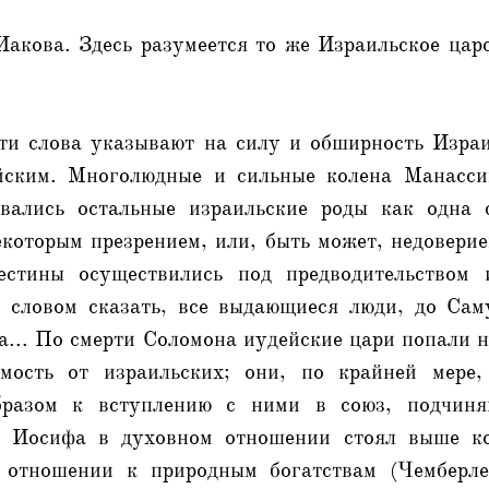
акова. Здесь разумеется то же Израильское цар
Эти слова указывают на силу и обширность Израи
йским. Многолюдные и сильные колена Манасси
вались остальные израильские роды как одна 
которым презрением, или, быть может, недовери
естины осуществились под предводительством и
 словом сказать, все выдающиеся люди, до Сам
а... По смерти Соломона иудейские цари попали 
имость от израильских; они, по крайней мере
бразом к вступлению с ними в союз, подчин
ом Иосифа в духовном отношении стоял выше ко
 отношении к природным богатствам (Чемберле