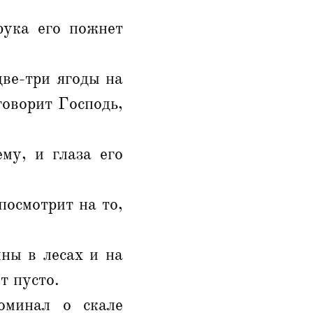
рука его пожнет
две-три ягоды на
говорит Господь,
му, и глаза его
посмотрит на то,
ины в лесах и на
т пусто.
оминал о скале