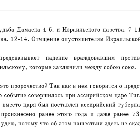
удьба Дамаска 4-6. и Израильского царства. 7-
тва. 12-14. Отмщение опустошителям Израильской
редсказывает падение враждовавшим проти
ильскому, которые заключили между собою союз.
это пророчество? Так как в нем говорится о пре
о событие совершилось при ассирийском царе Ти
е вместо царя был поставлен ассирийский губерна
произнесено ранее этого года и даже ранее 73
удею, потому что об этом нашествии здесь не ска