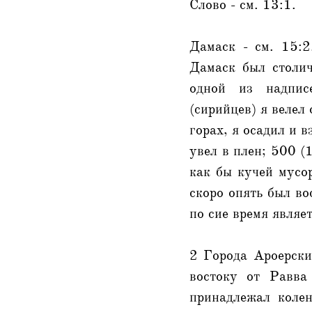
Слово - см. 13:1.
Дамаск - см. 15:2
Дамаск был столи
одной из надписе
(сирийцев) я велел
горах, я осадил и 
увел в плен; 500 (
как бы кучей мусор
скоро опять был во
по сие время являе
2 Города Ароерские
востоку от Равва
принадлежал колен