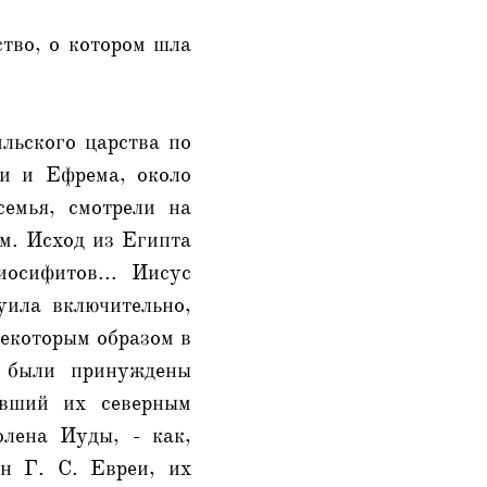
ство, о котором шла
льского царства по
и и Ефрема, около
семья, смотрели на
ем. Исход из Египта
осифитов... Иисус
уила включительно,
некоторым образом в
, были принуждены
явший их северным
лена Иуды, - как,
н Г. С. Евреи, их