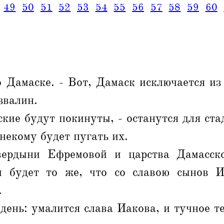
49
50
51
52
53
54
55
56
57
58
59
60
 Дамаске. - Вот, Дамаск исключается из
звалин.
кие будут покинуты, - останутся для ста
 некому будет пугать их.
вердыни Ефремовой и царства Дамасско
 будет то же, что со славою сынов И
.
 день: умалится слава Иакова, и тучное те