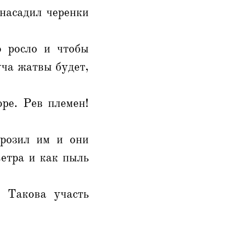
 насадил черенки
о росло и чтобы
уча жатвы будет,
ре. Рев племен!
грозил им и они
ветра и как пыль
 Такова участь