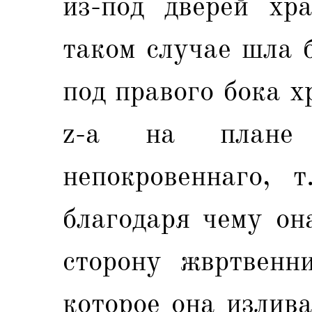
из-под дверей хр
таком случае шла 
под правого бока хр
z-а на плане
непокровеннаго, т
благодаря чему он
сторону жвртвенни
которое она излив