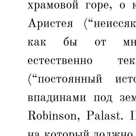
храмовой горе, о 
Аристея (“неисся
как бы от мног
естественно т
(“постоянный ис
впадинами под зeм
Robinson, Palast. 
на который должно