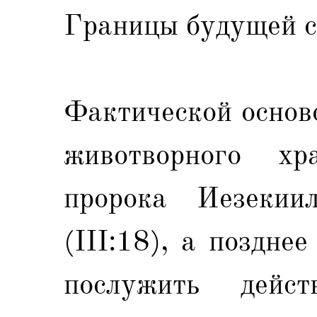
Границы будущей св
Фактической основ
животворного хр
пророка Иезекии
(III:18), а поздне
послужить дейс