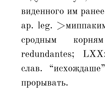
виденного им ранее 
ap. leg. >миппаки
сродным корням
redundantes; LXX:
слав. “исхождаше”
прорывать.