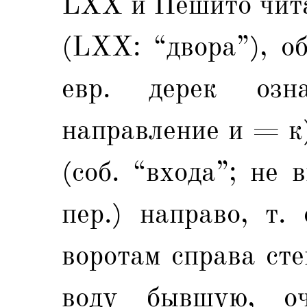
LXX и Пешито чита
(LXX: “двора”), о
евр. дерек озн
направление и = к)
(соб. “входа”; не 
пер.) направо, т.
воротам справа сте
воду бывшую, оч