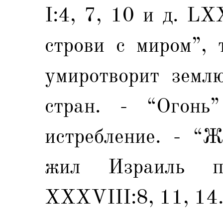
I:4, 7, 10 и д. LX
строви с миром”, 
умиротворит земл
стран. - “Огонь
истребление. - “Ж
жил Израиль п
XXXVIII:8, 11, 14