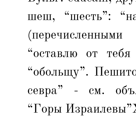
шеш, “шесть”: “н
(перечисленными
“оставлю от тебя 
“обольщу”. Пешито
севра” - см. объ
“Горы Израилевы”