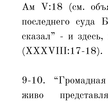
Ам V:18 (см. объя
последнего суда 
сказал” - и здесь,
(XXXVIII:17-18).
9-10. “Громадная
живо представл