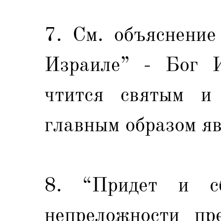
7. См. объяснени
Израиле” - Бог И
чтится святым и
главным образом яв
8. “Придет и сб
непреложности пр