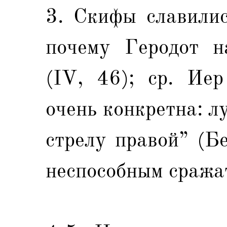
3. Скифы славилис
почему Геродот на
(IV, 46); ср. Иер
очень конкретна: л
стрелу правой” (Бе
неспособным сражат