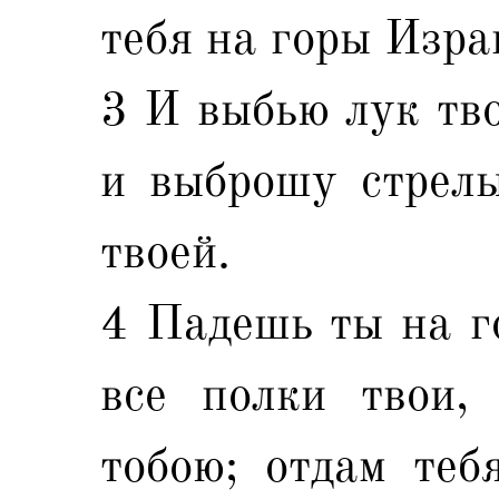
тебя на горы Изра
3 И выбью лук тво
и выброшу стрелы
твоей.
4 Падешь ты на г
все полки твои,
тобою; отдам теб