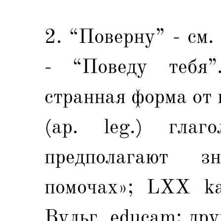
2. “Поверну” - см
- “Поведу тебя
странная форма от 
(ap. leg.) гла
предполагают з
помочах»; LXX ka
Вульг. educam; дру