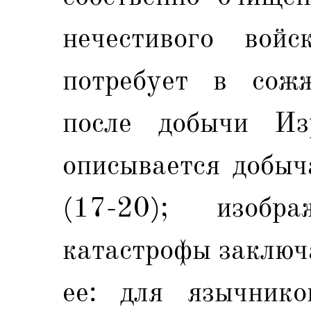
нечестивого войс
потребует в сожж
после добычи Из
описывается добыч
(17-20); изобр
катастрофы заключ
ее: для язычнико