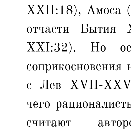
ХХII:18), Амоса (
отчасти Бытия 
XXI:32). Но ос
соприкосновения 
с Лев XVII-XXV
чего рационалисты
считают авто