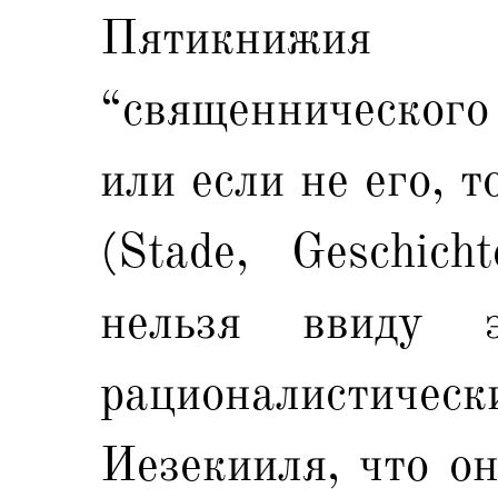
Пятикнижия (
“священнического
или если не его, т
(Stade, Geschich
нельзя ввиду э
рационалистиче
Иезекииля, что он