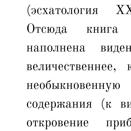
(эсхатология X
Отсюда книга 
наполнена виде
величественнее,
необыкновенн
содержания (к в
откровение при