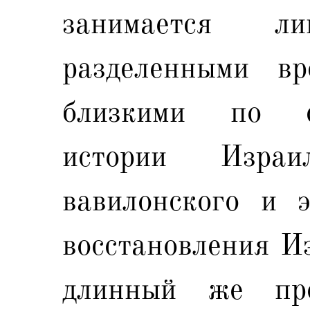
занимается л
разделенными вр
близкими по с
истории Изра
вавилонского и э
восстановления Из
длинный же про