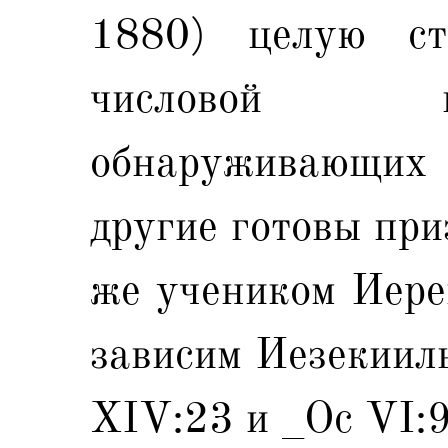
1880) целую ст
числовой п
обнаруживающи
другие готовы при
же учеником Иере
зависим Иезекииль
XIV:23 и _Ос VI:9