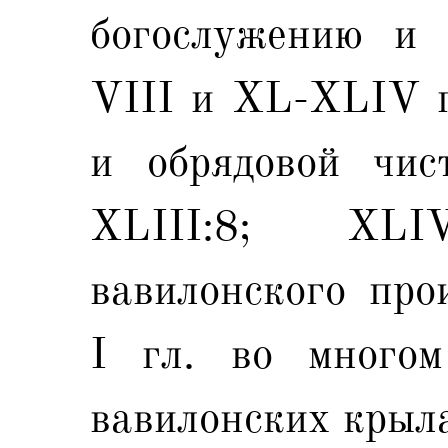
богослужению и о
VIII и XL-XLIV гл
и обрядовой чист
XLIII:8; XLI
вавилонского про
I гл. во многом
вавилонских крыла