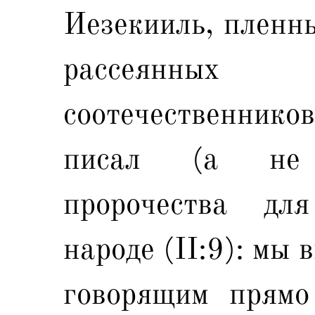
Иезекииль, пленны
рассеянн
соотечественник
писал (а не 
пророчества дл
народе (II:9): мы 
говорящим прямо