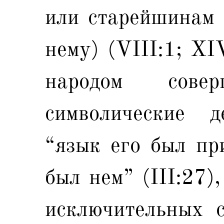
или старейшинам 
нему) (VIII:1; XI
народом сов
символические 
“язык его был пр
был нем” (III:27)
исключительных 