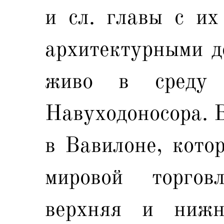
и cл. главы с их
архитектурными д
живо в среду 
Навуходоносора. В
в Вавилоне, кото
мировой торгов
верхняя и ниж