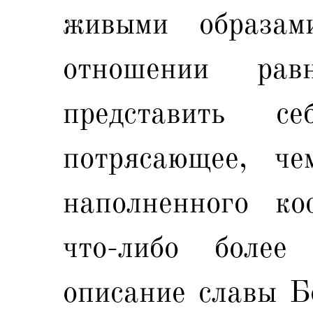
живыми образа
отношении рав
представить с
потрясающее, че
наполненного ко
что-либо более 
описание славы Бо