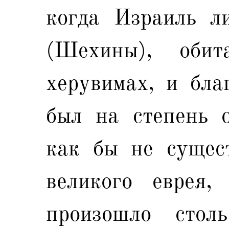
когда Израиль л
(Шехины), оби
херувимах, и бла
был на степень о
как бы не сущест
великого еврея,
произошло стол