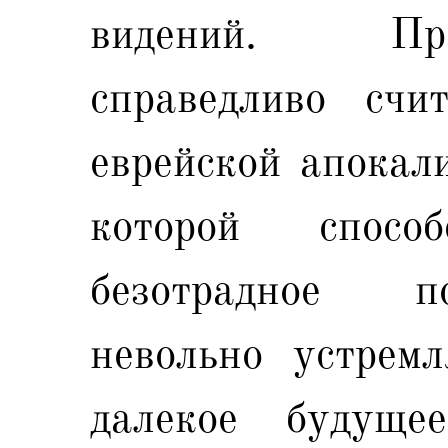
видений. Пр
справедливо счи
еврейской апокал
которой способ
безотрадное п
невольно устрем
далекое будуще