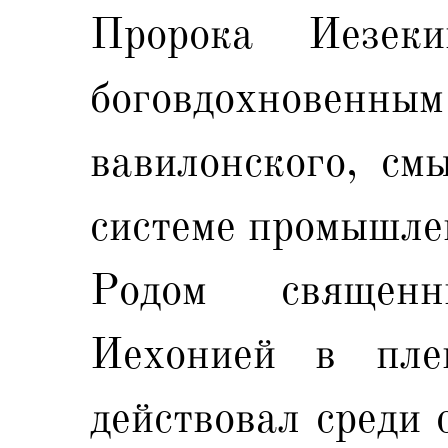
Пророка Иезек
боговдохновенным
вавилонского, см
системе промышле
Родом священ
Иехонией в пле
действовал среди 