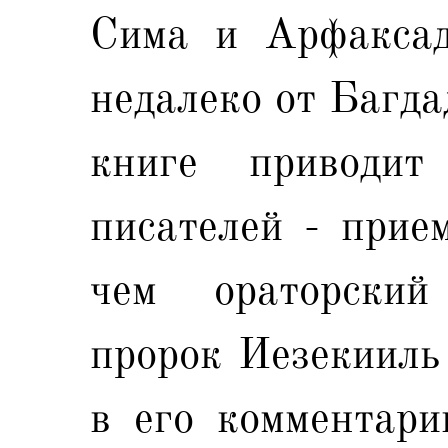
Сима и Арфаксад
недалеко от Багда
книге приводи
писателей - прием
чем ораторский
пророк Иезекииль
в его комментарии