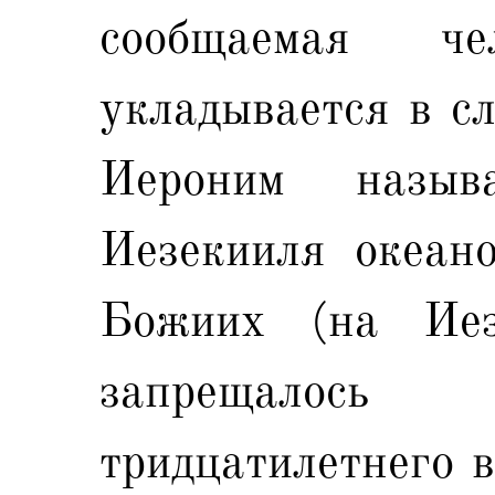
сообщаемая ч
укладывается в сл
Иероним назыв
Иезекииля океан
Божиих (на Ие
запрещалос
тридцатилетнего в