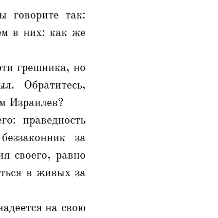
ы говорите так:
м в них: как же
рти грешника, но
л. Обратитесь,
ом Израилев?
го: праведность
беззаконник за
ия своего, равно
аться в живых за
надеется на свою