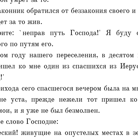
аконник обратился от беззакония своего и 
ет за то жив.
ите: `неправ путь Господа!' Я буду с
го по путям его.
ом году нашего переселения, в десятом 
ришел ко мне один из спасшихся из Иерус
!'
ихода сего спасшегося вечером была на м
не уста, прежде нежели тот пришел ко
мои, и я уже не был безмолвен.
е слово Господне:
еский! живущие на опустелых местах в з