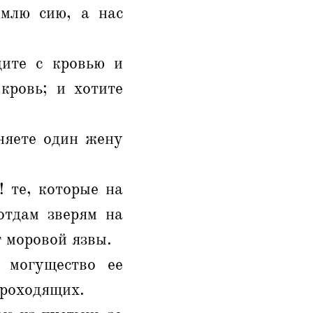
емлю сию, а нас
дите с кровью и
кровь; и хотите
няете один жену
 те, которые на
отдам зверям на
т моровой язвы.
 могущество ее
проходящих.