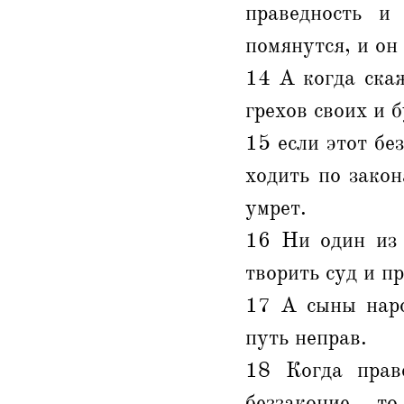
праведность и
помянутся, и он
14 А когда скаж
грехов своих и б
15 если этот бе
ходить по закон
умрет.
16 Ни один из 
творить суд и п
17 А сыны наро
путь неправ.
18 Когда прав
беззаконие, - то