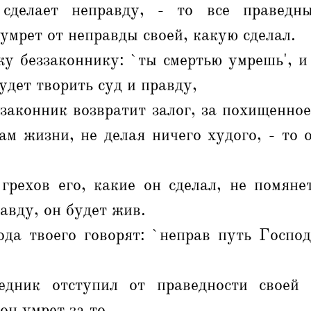
 сделает неправду, - то все праведн
 умрет от неправды своей, какую сделал.
у беззаконнику: `ты смертью умрешь', и
удет творить суд и правду,
ззаконник возвратит залог, за похищенное
ам жизни, не делая ничего худого, - то 
грехов его, какие он сделал, не помянет
равду, он будет жив.
да твоего говорят: `неправ путь Господа
едник отступил от праведности своей 
 он умрет за то.