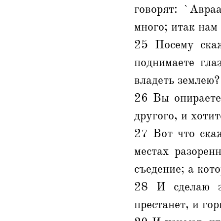
говорят: `Авра
много; итак нам 
25 Посему скаж
поднимаете гла
владеть землею?
26 Вы опираете
другого, и хоти
27 Вот что ска
местах разорен
съедение; а кот
28 И сделаю з
престанет, и го