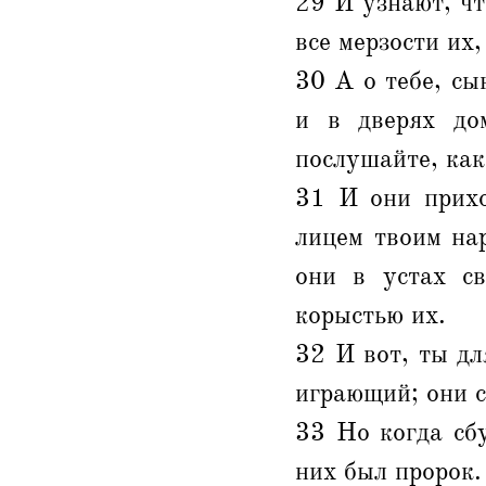
29 И узнают, чт
все мерзости их,
30 А о тебе, сы
и в дверях до
послушайте, как
31 И они прихо
лицем твоим на
они в устах св
корыстью их.
32 И вот, ты дл
играющий; они с
33 Но когда сбу
них был пророк.