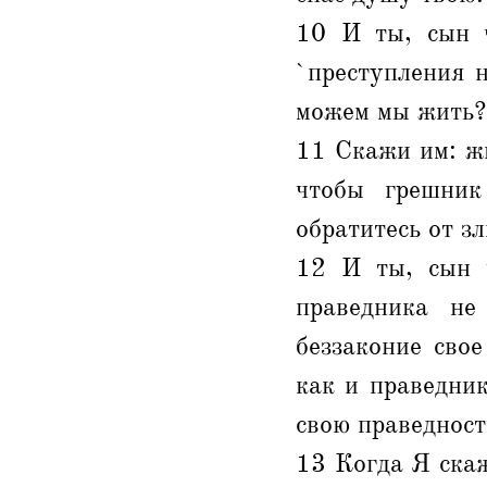
10 И ты, сын ч
`преступления 
можем мы жить?
11 Скажи им: жи
чтобы грешник
обратитесь от з
12 И ты, сын ч
праведника не
беззаконие свое
как и праведник
свою праведност
13 Когда Я скаж