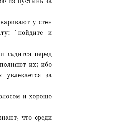
ею из пустынь за
оваривают у стен
ту: `пойдите и
и садится перед
полняют их; ибо
х увлекается за
голосом и хорошо
знают, что среди