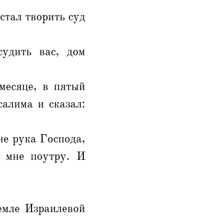
стал творить суд
удить вас, дом
месяце, в пятый
алима и сказал:
не рука Господа,
 мне поутру. И
емле Израилевой