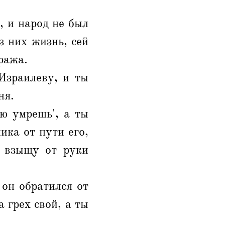
, и народ не был
з них жизнь, сей
тража.
Израилеву, и ты
ня.
ю умрешь', а ты
ика от пути его,
о взыщу от руки
 он обратился от
а грех свой, а ты