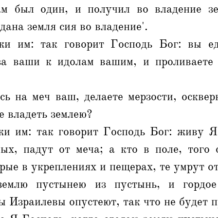
ам был один, и получил во владение з
дана земля сия во владение'.
и им: так говорит Господь Бог: вы е
за ваши к идолам вашим, и проливаете 
сь на меч ваш, делаете мерзости, осквер
те владеть землею?
жи им: так говорит Господь Бог: живу Я!
ных, падут от меча; а кто в поле, того 
орые в укреплениях и пещерах, те умрут о
емлю пустынею из пустынь, и гордое
ры Израилевы опустеют, так что не будет 