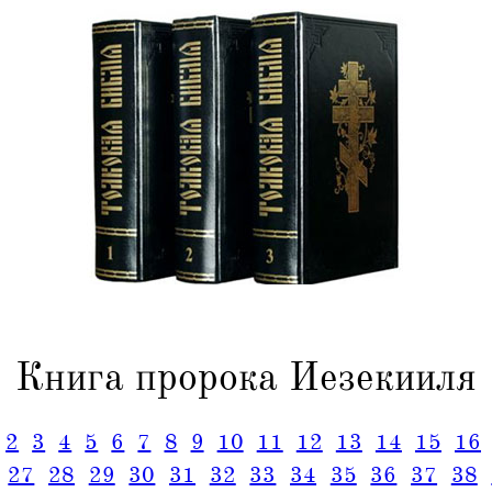
Книга пророка Иезекииля
2
3
4
5
6
7
8
9
10
11
12
13
14
15
16
27
28
29
30
31
32
33
34
35
36
37
38