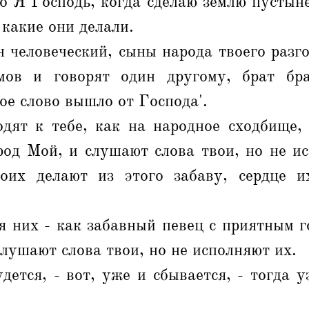
о Я Господь, когда сделаю землю пустын
 какие они делали.
н человеческий, сыны народа твоего разг
мов и говорят один другому, брат бра
ое слово вышло от Господа'.
дят к тебе, как на народное сходбище, 
род Мой, и слушают слова твои, но не ис
оих делают из этого забаву, сердце и
я них - как забавный певец с приятным 
лушают слова твои, но не исполняют их.
дется, - вот, уже и сбывается, - тогда у