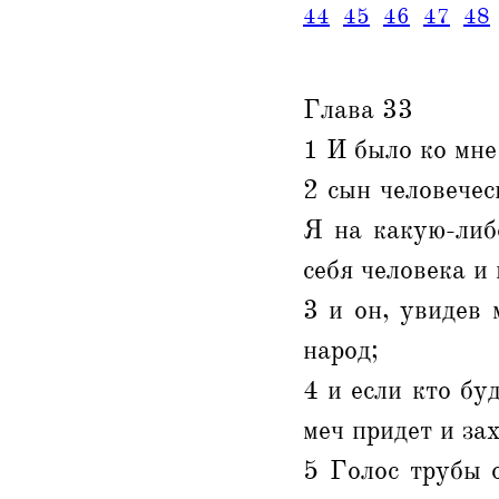
44
45
46
47
48
Глава 33
1 И было ко мне
2 сын человечес
Я на какую-либ
себя человека и 
3 и он, увидев 
народ;
4 и если кто буд
меч придет и зах
5 Голос трубы о