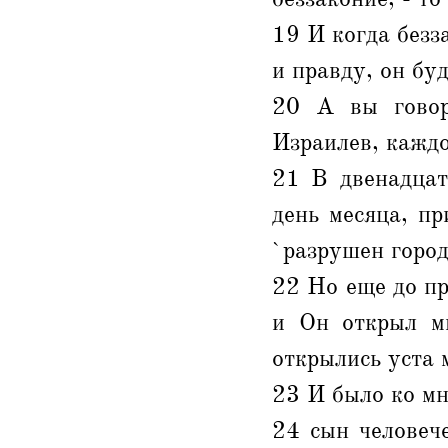
19 И когда безз
и правду, он буд
20 А вы говор
Израилев, каждо
21 В двенадцат
день месяца, п
`разрушен город
22 Но еще до пр
и Он открыл м
открылись уста 
23 И было ко мн
24 сын человеч