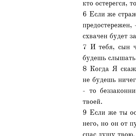
кто остерегся, т
6 Если же страж
предостережен, 
схвачен будет за
7 И тебя, сын 
будешь слышать 
8 Когда Я скаж
не будешь ничег
- то беззаконн
твоей.
9 Если же ты ос
него, но он от п
спас душу твою.