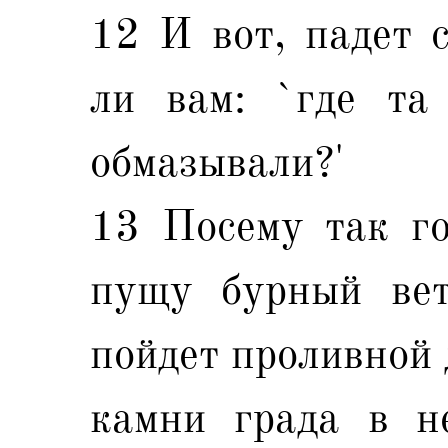
12 И вот, падет с
ли вам: `где та
обмазывали?'
13 Посему так го
пущу бурный вет
пойдет проливной 
камни града в н