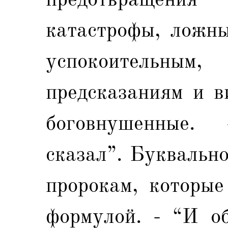
катастрофы, ложны
успокоительны
предсказаниям и в
боговнушенные.
сказал”. Буквальн
пророкам, которые
формулой. - “И об