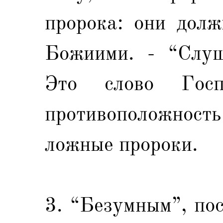
пророка: они долж
Божиими. - “Слуш
Это слово Госп
противоположност
ложные пророки.
3. “Безумным”, по