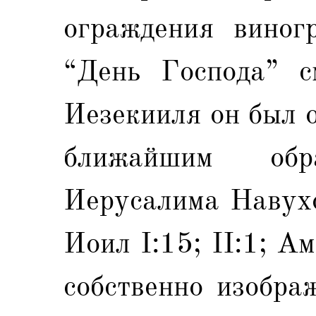
ограждения виногр
“День Господа” с
Иезекииля он был о
ближайшим об
Иерусалима Навухо
Иоил I:15; II:1; А
собственно изобра