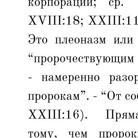
корпорации; ср. 
XVIII:18; XXIII:1
Это плеоназм или 
“пророчествующим 
- намеренно разо
пророкам”. - “От с
XXIII:16). Прям
тому, чем проро