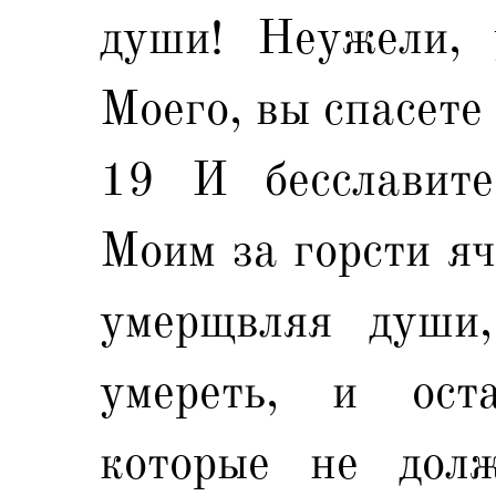
души! Неужели, 
Моего, вы спасете
19 И бесславит
Моим за горсти яч
умерщвляя души
умереть, и ост
которые не дол