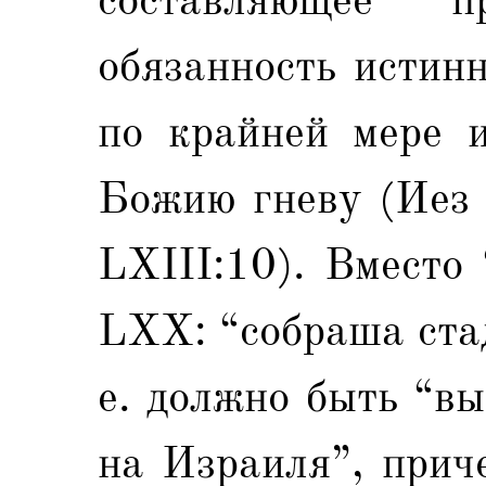
обязанность истин
по крайней мере и
Божию гневу (Иез 
LXIII:10). Вместо
LXX: “собраша стад
е. должно быть “в
на Израиля”, прич