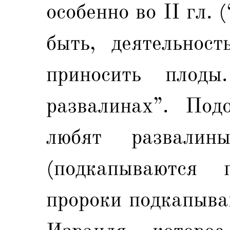
особенно во II гл.
быть, деятельнос
приносить плод
развалинах”. Под
любят развали
(подкапываются 
пророки подкапыва