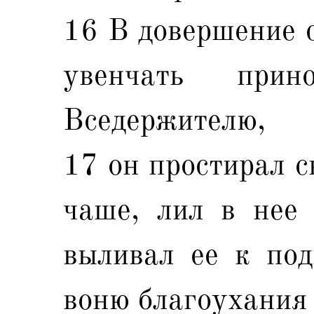
16 В довершение с
увенчать прин
Вседержителю,
17 он простирал с
чаше, лил в нее 
выливал ее к по
воню благоухания