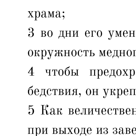
храма;
3 во дни его уме
окружность медног
4 чтобы предохр
бедствия, он укре
5 Как величествен
при выходе из зав