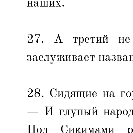
наших.
27. А третий не 
заслуживает назван
28. Сидящие на гор
— И глупый народ
Под Сикимами р