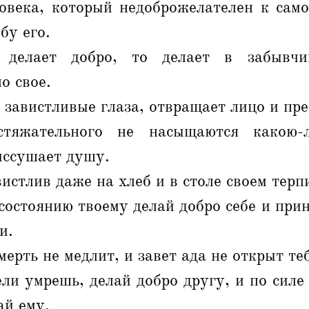
овека, который недоброжелателен к самом
бу его.
делает добро, то делает в забывчив
о свое.
т завистливые глаза, отвращает лицо и пр
тяжательного не насыщаются какою-
иссушает душу.
истлив даже на хлеб и в столе своем терп
состоянию твоему делай добро себе и пр
и.
ерть не медлит, и завет ада не открыт те
ли умрешь, делай добро другу, и по силе
ай ему.