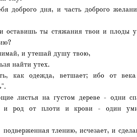
бя доброго дня, и часть доброго желани
и оставишь ты стяжания твои и плоды у
бию?
нимай, и утешай душу твою,
ьзя найти утех.
ь, как одежда, ветшает; ибо от века
".
щие листья на густом дереве - одни сп
к и род от плоти и крови - один уми
 подверженная тлению, исчезает, и сдел