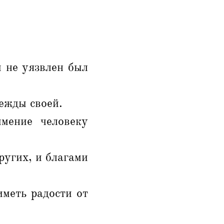
 не уязвлен был
дежды своей.
мение человеку
ругих, и благами
иметь радости от