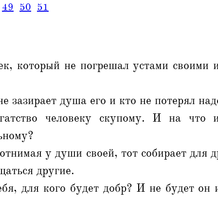
49
50
51
ек, который не погрешал устами своими и
не зазирает душа его и кто не потерял на
гатство человеку скупому. И на что и
ьному?
 отнимая у души своей, тот собирает для д
щаться другие.
ебя, для кого будет добр? И не будет он 