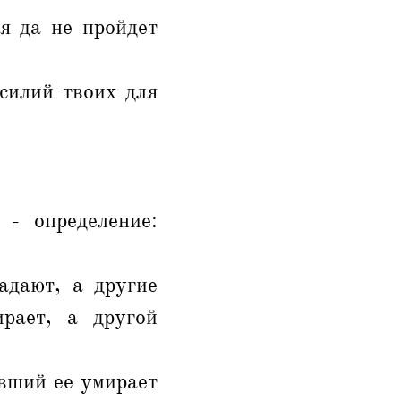
я да не пройдет
силий твоих для
 - определение:
адают, а другие
рает, а другой
авший ее умирает