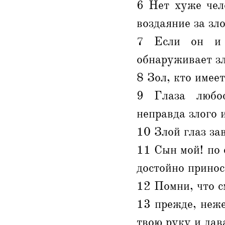
6 Нет хуже чел
воздаяние за зло
7 Если он и 
обнаруживает зл
8 Зол, кто имее
9 Глаза любос
неправда злого 
10 Злой глаз зав
11 Сын мой! по 
достойно принос
12 Помни, что см
13 прежде, неже
твою руку и дав