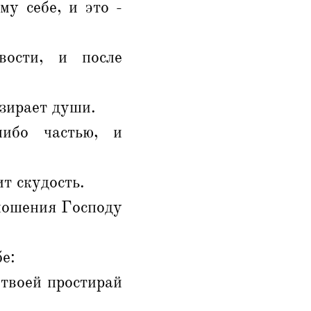
у себе, и это -
ости, и после
езирает души.
либо частью, и
ит скудость.
иношения Господу
бе:
 твоей простирай