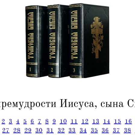
премудрости Иисуса, сына С
2
3
4
5
6
7
8
9
10
11
12
13
14
15
16
27
28
29
30
31
32
33
34
35
36
37
38