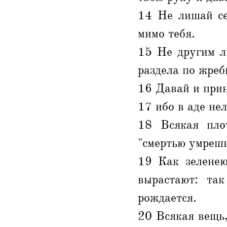
14 Не лишай се
мимо тебя.
15 Не другим л
раздела по жре
16 Давай и при
17 ибо в аде нел
18 Всякая плот
"смертью умрешь
19 Как зеленею
вырастают: та
рождается.
20 Всякая вещь,