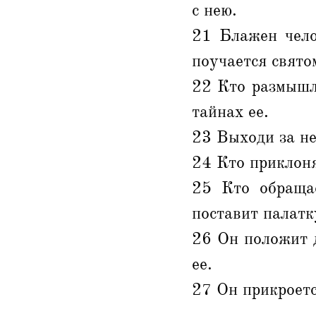
с нею.
21 Блажен чело
поучается свято
22 Кто размышля
тайнах ее.
23 Выходи за не
24 Кто приклоня
25 Кто обращае
поставит палатк
26 Он положит д
ее.
27 Он прикроется