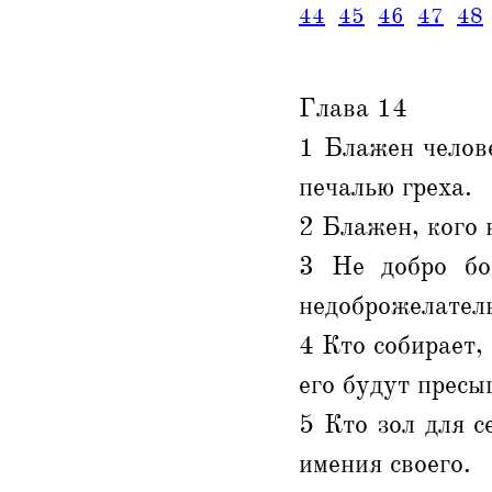
44
45
46
47
48
Глава 14
1 Блажен челов
печалью греха.
2 Блажен, кого 
3 Не добро бо
недоброжелател
4 Кто собирает,
его будут пресы
5 Кто зол для с
имения своего.