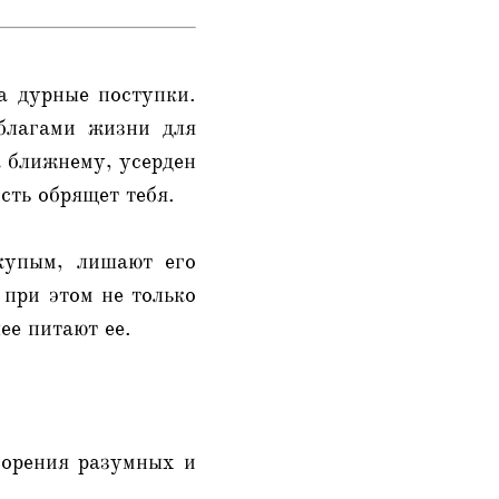
за дурные поступки.
 благами жизни для
к ближнему, усерден
сть обрящет тебя.
скупым, лишают его
 при этом не только
ее питают ее.
ворения разумных и