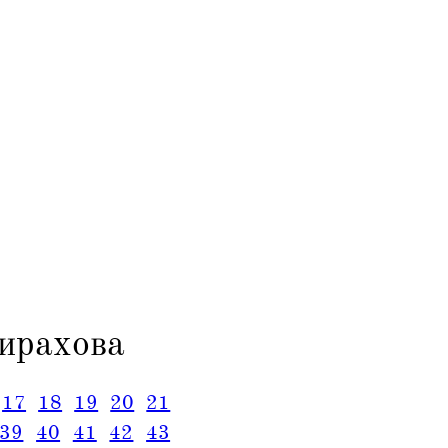
ирахова
17
18
19
20
21
39
40
41
42
43