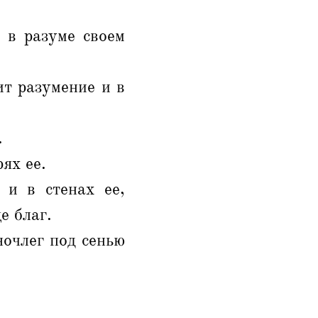
 в разуме своем
ит разумение и в
.
ях ее.
 и в стенах ее,
е благ.
ночлег под сенью