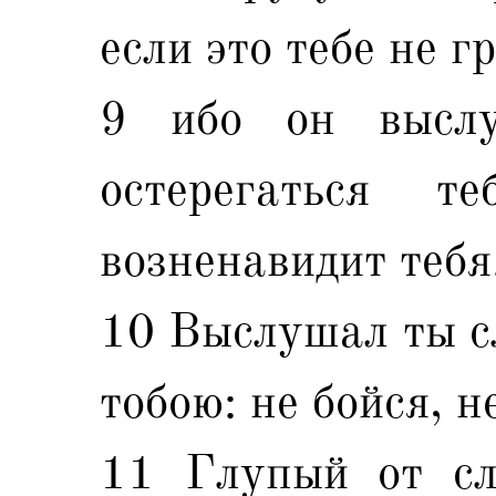
если это тебе не г
9 ибо он выслу
остерегаться 
возненавидит тебя
10 Выслушал ты сл
тобою: не бойся, н
11 Глупый от сл