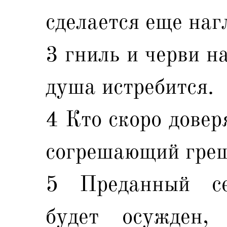
сделается еще наг
3 гниль и черви н
душа истребится.
4 Кто скоро довер
согрешающий греш
5 Преданный се
будет осужден,