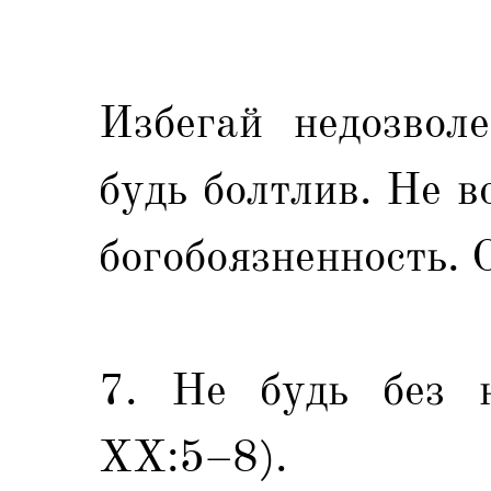
Избегай недозвол
будь болтлив. Не в
богобоязненность. 
7. Не будь без н
XX:5–8).