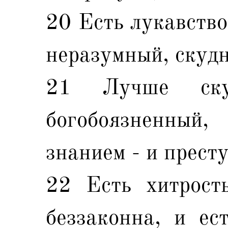
20 Есть лукавство,
неразумный, скуд
21 Лучше ску
богобоязненны
знанием - и прест
22 Есть хитрост
беззаконна, и ес