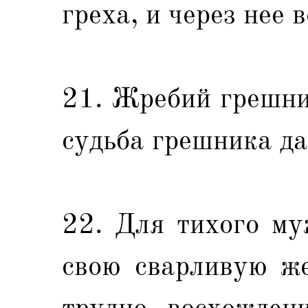
греха, и через нее 
21. Жребий грешник
судьба грешника да
22. Для тихого му
свою сварливую же
трудно восхожден