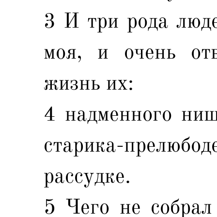
3 И три рода люд
моя, и очень от
жизнь их:
4 надменного нищ
старика-прелюбо
рассудке.
5 Чего не собрал