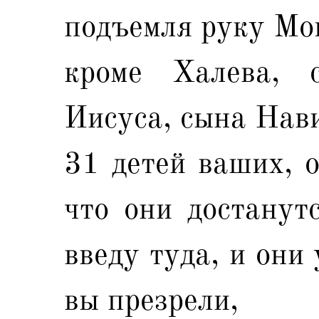
подъемля руку Мою
кроме Халева, 
Иисуса, сына Нав
31 детей ваших, о
что они достанут
введу туда, и они
вы презрели,