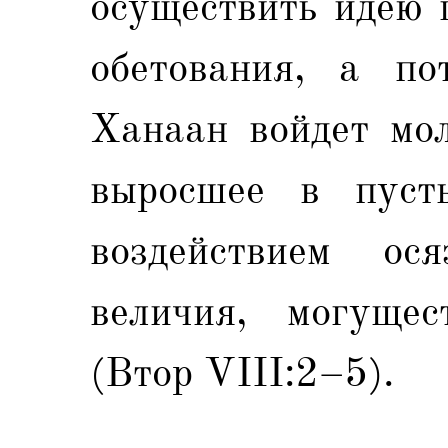
осуществить идею 
обетования, а п
Ханаан войдет мол
выросшее в пуст
воздействием ося
величия, могущес
(Втор VIII:2–5).