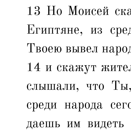
13 Но Моисей ска
Египтяне, из ср
Твоею вывел народ
14 и скажут жител
слышали, что Ты,
среди народа сег
даешь им видеть 