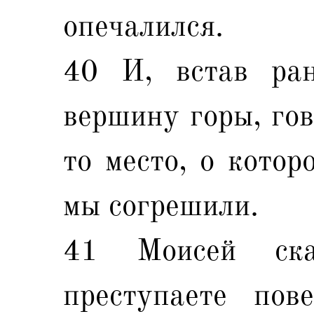
опечалился.
40 И, встав ра
вершину горы, гов
то место, о котор
мы согрешили.
41 Моисей ск
преступаете пов