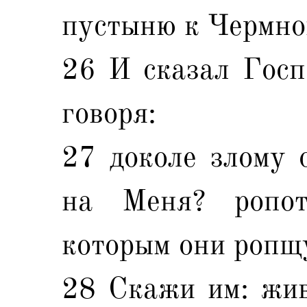
пустыню к Чермно
26 И сказал Госп
говоря:
27 доколе злому 
на Меня? ропот
которым они ропщ
28 Скажи им: жив