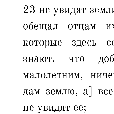
23 не увидят земл
обещал отцам их
которые здесь 
знают, что до
малолетним, нич
дам землю, а] вс
не увидят ее;