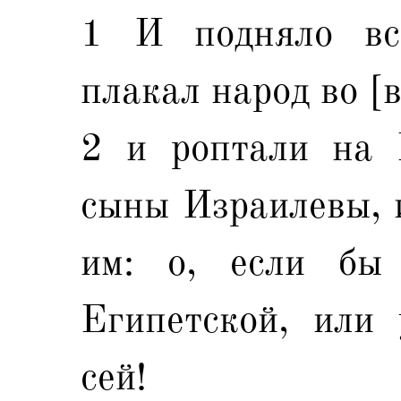
1 И подняло вс
плакал народ во [в
2 и роптали на 
сыны Израилевы, и
им: о, если бы
Египетской, или
сей!