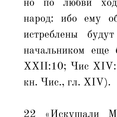
но по любви ход
народ: ибо ему о
истреблены будут
начальником еще 
ХХII:10; Чис XIV:
кн. Чис., гл. XIV).
22 «Искушали Ме