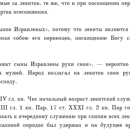
ые за левитов, те же, что и при посвящении пер
ертва всесожжения.
ынов Израилевых», потому что левиты являются
меняя собою его первенцев, посвящению Богу с
ожат сыны Израилевы руки свои», — вероятно 
х мужей. Народ возлагал на левитов свои ру
споду.
. IV гл. кн. Чис начальный возраст левитской служ
II гл. 1 кн. Пар, 17 ст. ХXXI гл. 2 кн. Пар г
ать к очередному служению при скинии всех лев
 каковой порядок был удержан и на будущее вр