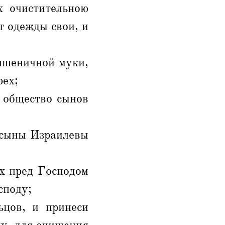
х очистительною
т одежды свои, и
 пшеничной муки,
рех;
е общество сынов
т сыны Израилевы
х пред Господом
споду;
ьцов, и принеси