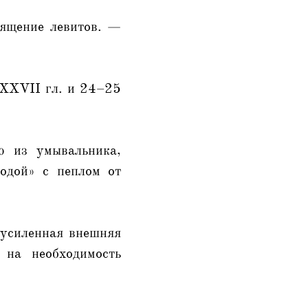
ящение левитов. —
XXXVII гл. и 24–25
ю из умывальника,
водой» с пеплом от
 усиленная внешняя
 на необходимость