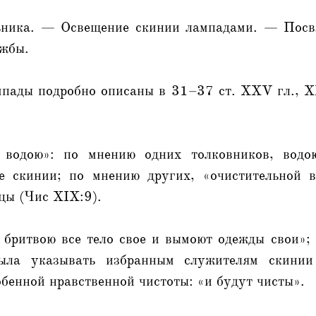
льника. — Освещение скинии лампадами. — Посв
ужбы.
мпады подробно описаны в 31–37 ст. XXV гл., 
 водою»: по мнению одних толковников, водо
е скинии; по мнению других, «очистительной 
цы (Чис XIX:9).
 бритвою все тело свое и вымоют одежды свои»;
ыла указывать избранным служителям скинии
бенной нравственной чистоты: «и будут чисты».