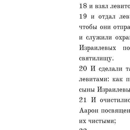
18 и взял левит
19 и отдал лев
чтобы они отпр
и служили охра
Израилевых п
святилищу.
20 И сделали т
левитами: как 
сыны Израилевы
21 И очистили
Аарон посвящен
их чистыми;