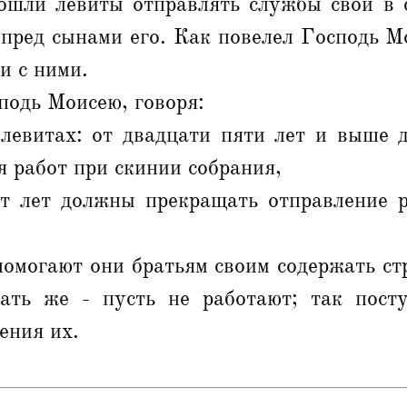
вошли левиты отправлять службы свои в 
пред сынами его. Как повелел Господь М
и с ними.
подь Моисею, говоря:
 левитах: от двадцати пяти лет и выше 
я работ при скинии собрания,
ят лет должны прекращать отправление р
помогают они братьям своим содержать с
тать же - пусть не работают; так пост
ения их.