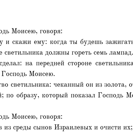
одь Моисею, говоря:
у и скажи ему: когда ты будешь зажигать
е светильника должны гореть семь лампад
сделал: на передней стороне светильник
л Господь Моисею.
во светильника: чеканный он из золота, о
; по образу, который показал Господь М
одь Моисею, говоря:
в из среды сынов Израилевых и очисти их;