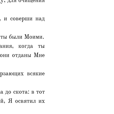
ду, для очищения
, и соверши над
виты были Моими.
ания, когда ты
 они отданы Мне
ерзающих всякие
 до скота: в тот
ой, Я освятил их