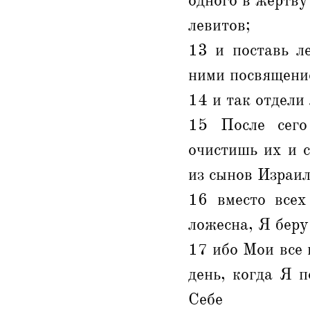
одного в жертву
левитов;
13 и поставь л
ними посвящени
14 и так отдели
15 После сего
очистишь их и 
из сынов Израи
16 вместо всех
ложесна, Я беру
17 ибо Мои все 
день, когда Я п
Себе