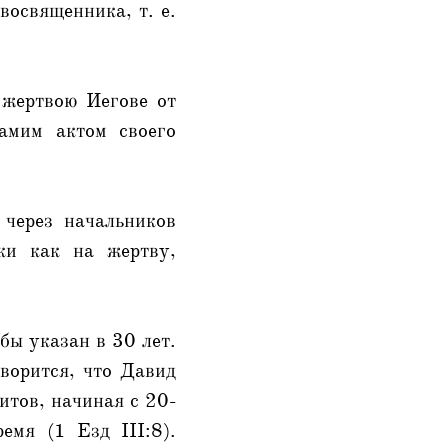
восвященника, т. е.
 жертвою Иегове от
амим актом своего
через начальников
ки как на жертву,
бы указан в 30 лет.
оворится, что Давид
итов, начиная с 20-
емя (1 Езд III:8).