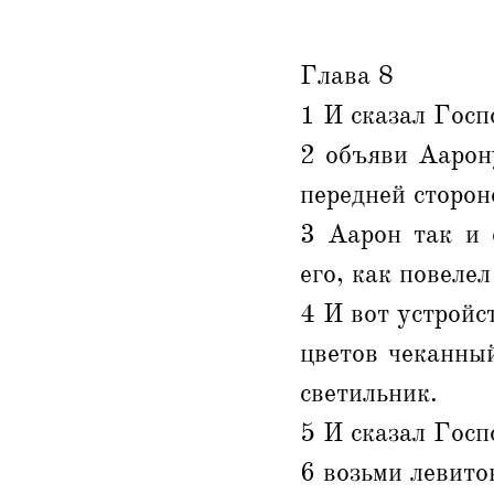
Глава 8
1 И сказал Госп
2 объяви Аарон
передней сторон
3 Аарон так и 
его, как повеле
4 И вот устройст
цветов чеканный
светильник.
5 И сказал Госп
6 возьми левито