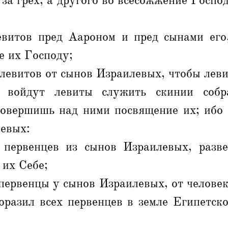
 за грех, а другого во всесожжение Госпо
евитов пред Аароном и пред сынами его
е их Господу;
 левитов от сынов Израилевых, чтобы ле
 войдут левиты служить скинии собр
совершишь над ними посвящение их; ибо
левых:
 первенцев из сынов Израилевых, разв
 их Себе;
первенцы у сынов Израилевых, от человека
оразил всех первенцев в земле Египетск