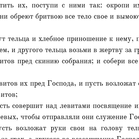
тить их, поступи с ними так: окропи и
они обреют бритвою все тело свое и вымою
ут тельца и хлебное приношение к нему,
м, и другого тельца возьми в жертву за г
итов пред скинию собрания; и собери вс
витов их пред Господа, и пусть возложа
витов;
сть совершит над левитами посвящение и
евых, чтобы отправляли они служение Го
сть возложат руки свои на голову тел