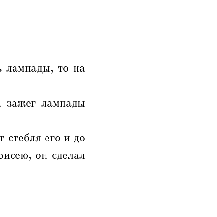
 лампады, то на
.
а зажег лампады
т стебля его и до
оисею, он сделал