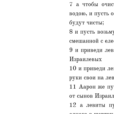
7 а чтобы очис
водою, и пусть 
будут чисты;
8 и пусть возьм
смешанной с елее
9 и приведи лев
Израилевых
10 и приведи ле
руки свои на ле
11 Аарон же пу
от сынов Израил
12 а левиты пу