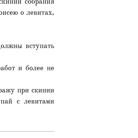
скинии собрания
оисею о левитах,
должны вступать
абот и более не
тражу при скинии
упай с левитами