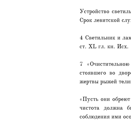
Устройство свети
Срок левитской сл
4 Светильник и ла
ст. XL гл. кн. Исх.
7 «Очистительною
стоявшего во двор
жертвы рыжей тели
«Пусть они обреют
чистота должна б
соблюдения ими осо