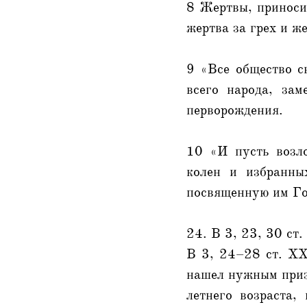
8 Жертвы, приносим
жертва за грех и ж
9 «Все общество с
всего народа, за
перворождения.
10 «И пусть возл
колен и избранны
посвященную им Го
24. В 3, 23, 30 ст
В 3, 24–28 ст. ХXI
нашел нужным призв
летнего возраста,