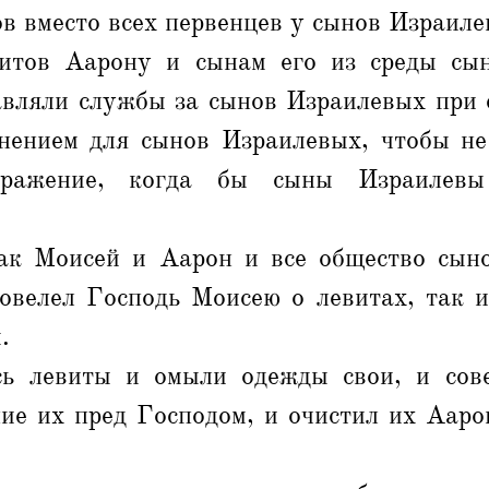
ов вместо всех первенцев у сынов Израиле
итов Аарону и сынам его из среды сы
авляли службы за сынов Израилевых при 
нением для сынов Израилевых, чтобы не
оражение, когда бы сыны Израилевы
ак Моисей и Аарон и все общество сын
повелел Господь Моисею о левитах, так и
.
сь левиты и омыли одежды свои, и сов
ие их пред Господом, и очистил их Аарон