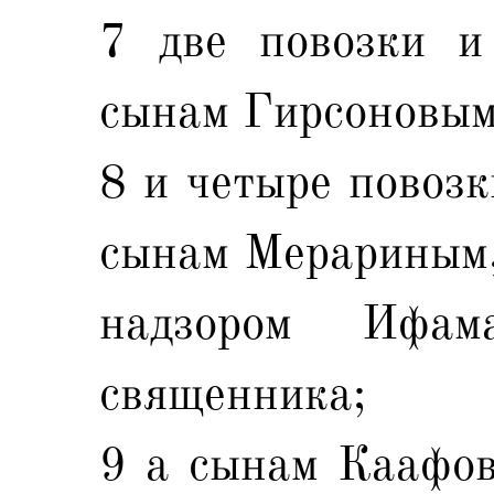
7 две повозки и
сынам Гирсоновым,
8 и четыре повозк
сынам Мерариным, 
надзором Ифам
священника;
9 а сынам Каафов