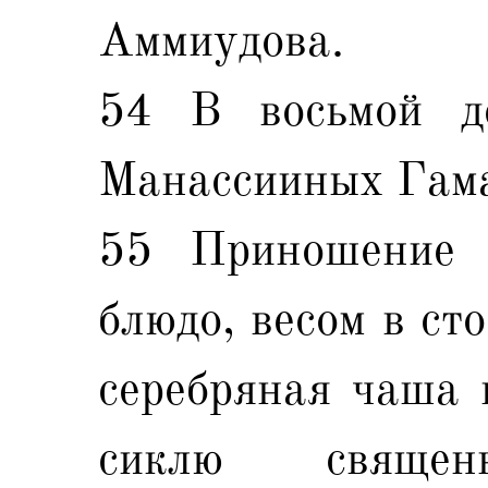
Аммиудова.
54 В восьмой д
Манассииных Гама
55 Приношение е
блюдо, весом в ст
серебряная чаша в
сиклю священ