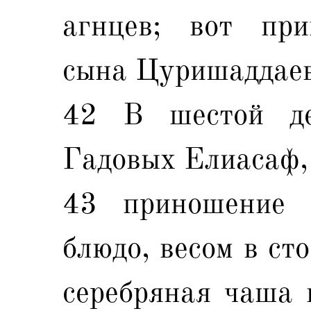
агнцев; вот пр
сына Цуришаддаев
42 В шестой де
Гадовых Елиасаф,
43 приношение е
блюдо, весом в ст
серебряная чаша в