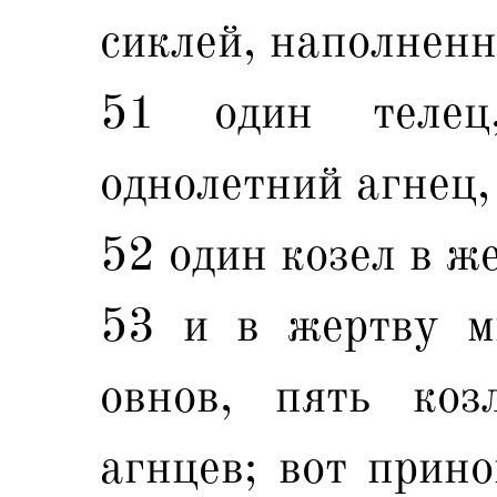
сиклей, наполненн
51 один телец
однолетний агнец,
52 один козел в же
53 и в жертву м
овнов, пять коз
агнцев; вот прин