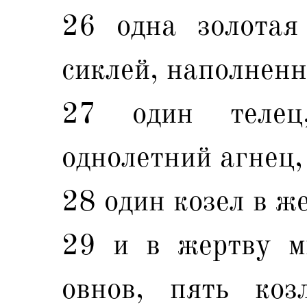
26 одна золотая
сиклей, наполненн
27 один телец
однолетний агнец,
28 один козел в же
29 и в жертву м
овнов, пять коз