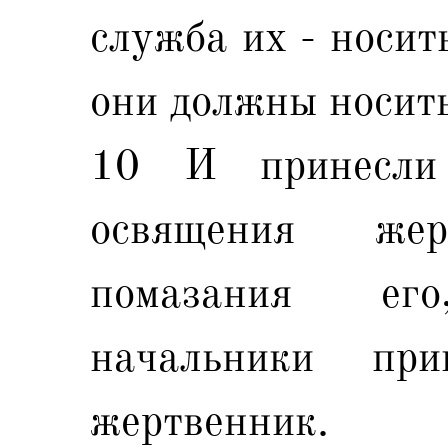
служба их - носит
они должны носить
10 И принесли
освящения же
помазания ег
начальники пр
жертвенник.