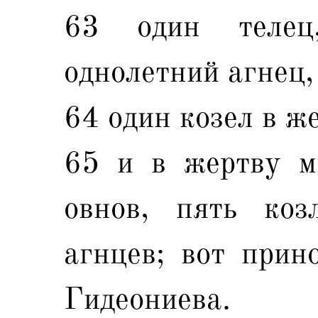
63 один телец
однолетний агнец,
64 один козел в же
65 и в жертву м
овнов, пять коз
агнцев; вот прин
Гидеониева.