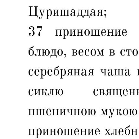
Цуришаддая;
37 приношение е
блюдо, весом в ст
серебряная чаша в
сиклю священ
пшеничною мукою,
приношение хлебн