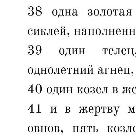
38 одна золотая
сиклей, наполненн
39 один телец
однолетний агнец,
40 один козел в же
41 и в жертву м
овнов, пять козл