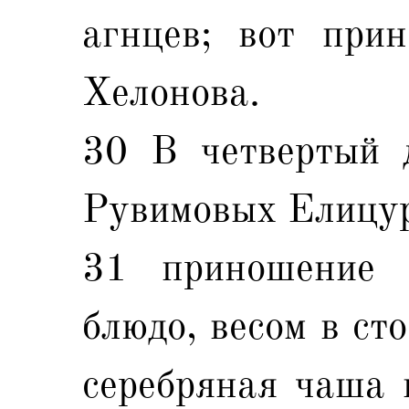
агнцев; вот при
Хелонова.
30 В четвертый 
Рувимовых Елицур
31 приношение е
блюдо, весом в ст
серебряная чаша в