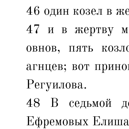
46 один козел в же
47 и в жертву м
овнов, пять козл
агнцев; вот прин
Регуилова.
48 В седьмой д
Ефремовых Елиша