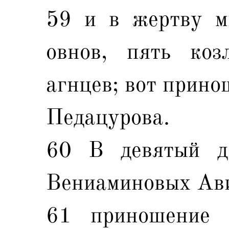
59 и в жертву м
овнов, пять коз
агнцев; вот прино
Педацурова.
60 В девятый д
Вениаминовых Ави
61 приношение е