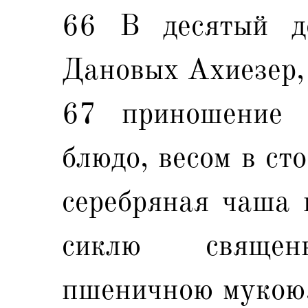
66 В десятый д
Дановых Ахиезер,
67 приношение е
блюдо, весом в ст
серебряная чаша в
сиклю священ
пшеничною мукою,