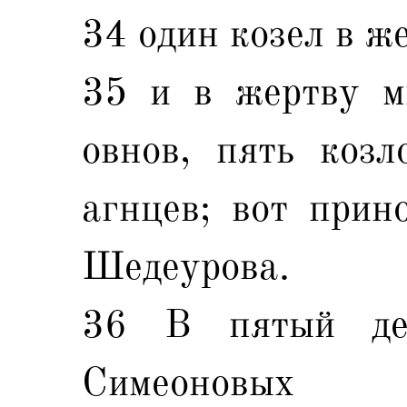
34 один козел в же
35 и в жертву м
овнов, пять козл
агнцев; вот прин
Шедеурова.
36 В пятый де
Симеоновых