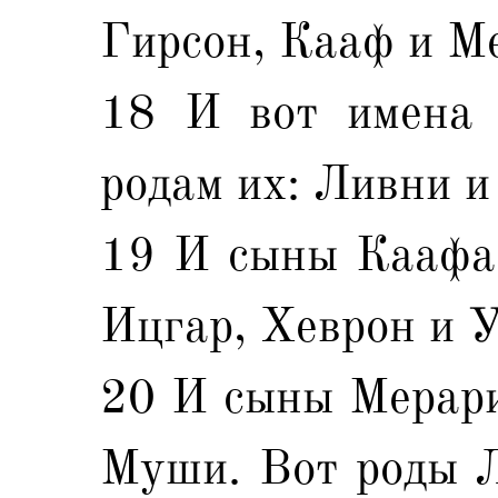
Гирсон, Кааф и М
18 И вот имена 
родам их: Ливни 
19 И сыны Каафа 
Ицгар, Хеврон и У
20 И сыны Мерари
Муши. Вот роды Л