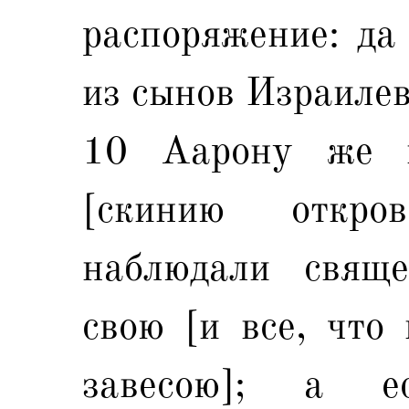
распоряжение: да
из сынов Израиле
10 Аарону же 
[скинию откро
наблюдали свяще
свою [и все, что
завесою]; а е