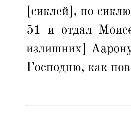
[сиклей], по сикл
51 и отдал Моисе
излишних] Аарону
Господню, как пов