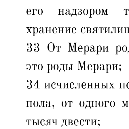
его надзором т
хранение святили
33 От Мерари ро
это роды Мерари;
34 исчисленных по
пола, от одного 
тысяч двести;