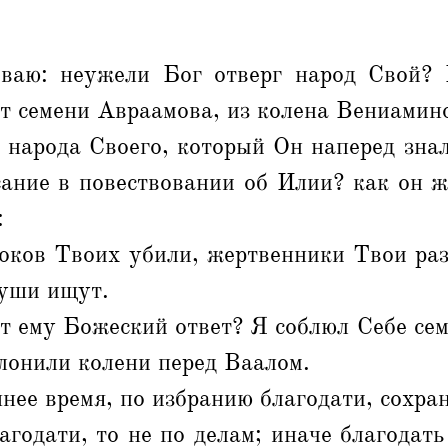
ваю: неужели Бог отверг народ Свой?
т семени Авраамова, из колена Вениамин
 народа Своего, который Он наперед знал
сание в повествовании об Илии? как он ж
:
роков Твоих убили, жертвенники Твои раз
души ищут.
т ему Божеский ответ? Я соблюл Себе сем
лонили колени перед Ваалом.
нее время, по избранию благодати, сохран
агодати, то не по делам; иначе благодат