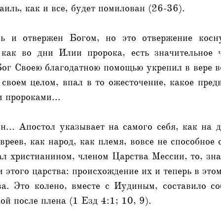
аиль, как и все, будет помилован (26-36).
ь и отвержен Богом, но это отвержение косну
 как во дни Илии пророка, есть значительное
ог Своею благодатною помощью укрепил в вере в
 своем целом, впал в то ожесточение, какое пре
 пророками...
... Апостол указывает на самого себя, как на д
евреев, как народ, как племя, вовсе не способное 
ал христианином, членом Царства Мессии, то, зна
и этого царства: происхождение их и теперь в этом
а. Это колено, вместе с Иудиным, составило со
ой после плена (1 Езд 4:1; 10, 9).