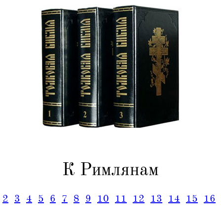
К Римлянам
2
3
4
5
6
7
8
9
10
11
12
13
14
15
16