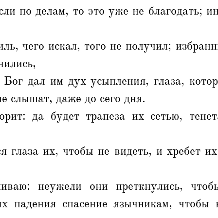
сли по делам, то это уже не благодать; ин
ль, чего искал, того не получил; избран
чились,
 Бог дал им дух усыпления, глаза, кото
е слышат, даже до сего дня.
рит: да будет трапеза их сетью, тене
я глаза их, чтобы не видеть, и хребет их
иваю: неужели они преткнулись, чтобы
х падения спасение язычникам, чтобы 