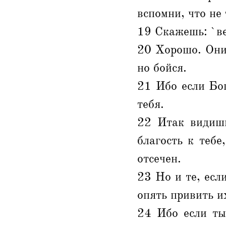
вспомни, что не
19 Скажешь: `ве
20 Хорошо. Они 
но бойся.
21 Ибо если Бо
тебя.
22 Итак видишь
благость к теб
отсечен.
23 Но и те, есл
опять привить и
24 Ибо если ты