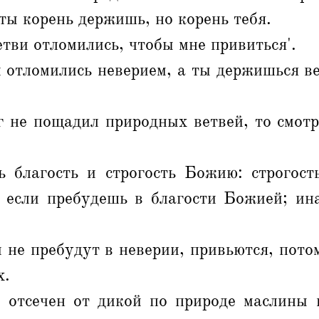
 ты корень держишь, но корень тебя.
тви отломились, чтобы мне привиться'.
отломились неверием, а ты держишься ве
г не пощадил природных ветвей, то смотр
 благость и строгость Божию: строгост
е, если пребудешь в благости Божией; ин
и не пребудут в неверии, привьются, пото
х.
 отсечен от дикой по природе маслины 