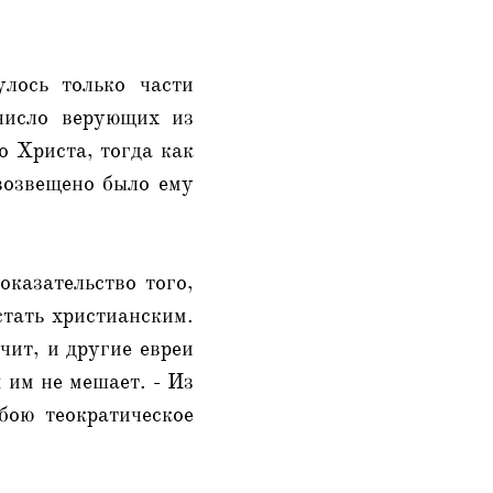
лось только части
 число верующих из
о Христа, тогда как
двозвещено было ему
оказательство того,
стать христианским.
чит, и другие евреи
 им не мешает. - Из
бою теократическое