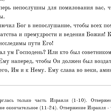
еперь непослушны для помилования вас, ч
ы.
лючил Бог в непослушание, чтобы всех по
гатства и премудрости и ведения Божия!
исследимы пути Его!
ал ум Господень? Или кто был советнико
Ему наперед, чтобы Он должен был возда
его, Им и к Нему. Ему слава во веки, ами
рглась только часть Израиля (1-10). Отверже
 не окончательное (11-24). Отвержение Израиля - 