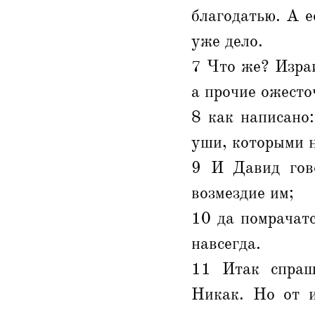
благодатью. А е
уже дело.
7 Что же? Израи
а прочие ожесто
8 как написано:
уши, которыми н
9 И Давид гово
возмездие им;
10 да помрачатс
навсегда.
11 Итак спраш
Никак. Но от и