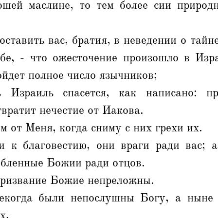
ошей маслине, то тем более сии природ
оставить вас, братия, в неведении о тайне
ебе, - что ожесточение произошло в Изра
ойдет полное число язычников;
 Израиль спасется, как написано: п
твратит нечестие от Иакова.
м от Меня, когда сниму с них грехи их.
 к благовестию, они враги ради вас; 
юбленные Божии ради отцов.
призвание Божие непреложны.
екогда были непослушны Богу, а ныне 
х,