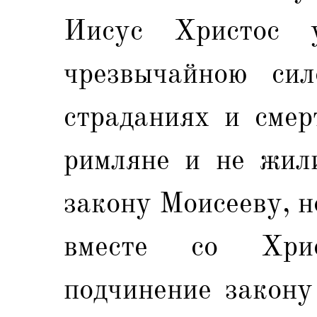
Иисус Христос 
чрезвычайною си
страданиях и смер
римляне и не жил
закону Моисееву, н
вместе со Хрис
подчинение закону