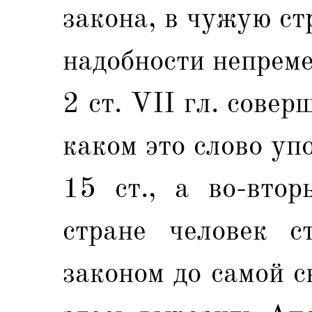
закона, в чужую ст
надобности непреме
2 ст. VII гл. совер
каком это слово уп
15 ст., а во-вто
стране человек с
законом до самой с