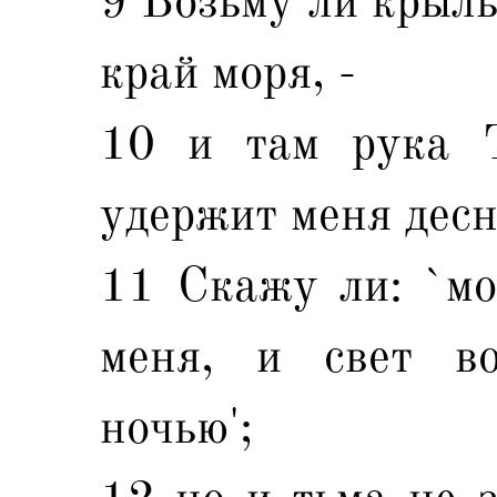
9 Возьму ли крыль
край моря, -
10 и там рука Т
удержит меня десн
11 Скажу ли: `мо
меня, и свет во
ночью';