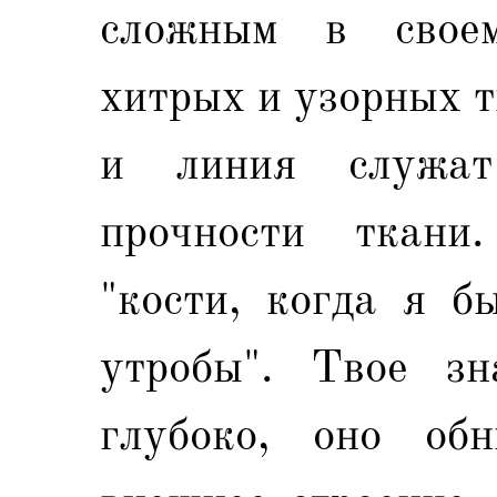
сложным в своем
хитрых и узорных т
и линия служа
прочности ткани
"кости, когда я б
утробы". Твое з
глубоко, оно об