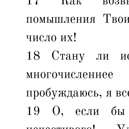
17 Как возв
помышления Твои
число их!
18 Стану ли ис
многочисленн
пробуждаюсь, я вс
19 О, если бы