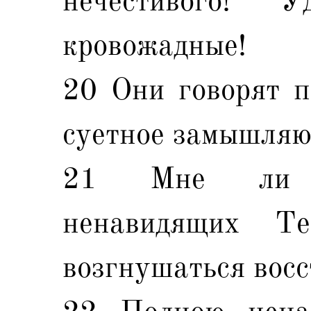
нечестивого! 
кровожадные!
20 Они говорят п
суетное замышляю
21 Мне ли н
ненавидящих Т
возгнушаться вос