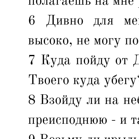
полагаешь на мне
6 Дивно для мен
высоко, не могу по
7 Куда пойду от Д
Твоего куда убегу
8 Взойду ли на не
преисподнюю - и т