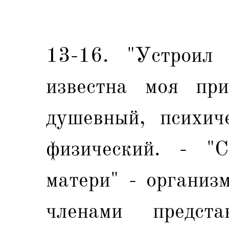
13-16. "Устроил 
известна моя при
душевный, психич
физический. - "
матери" - организ
членами предст