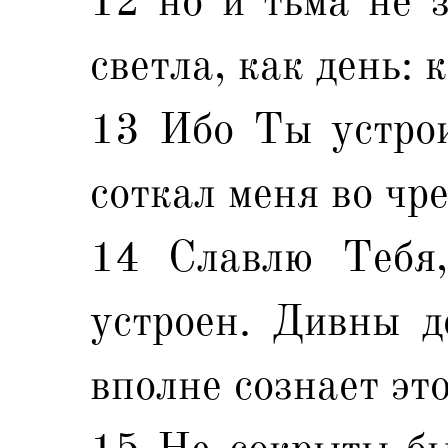
12 но и тьма не з
светла, как день: к
13 Ибо Ты устрои
соткал меня во чр
14 Славлю Тебя,
устроен. Дивны д
вполне сознает это