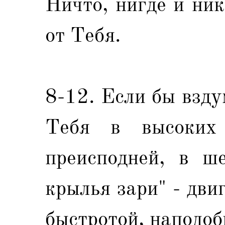
Ничто, нигде и ни
от Тебя.
8-12. Если бы взду
Тебя в высоких
преисподней, в ш
крылья зари" - дви
быстротой, наподоб