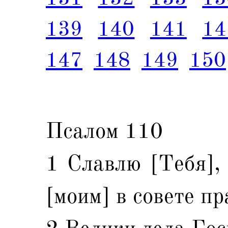
139
140
141
14
147
148
149
150
Псалом 110
1 Славлю [Тебя], 
[моим] в совете пр