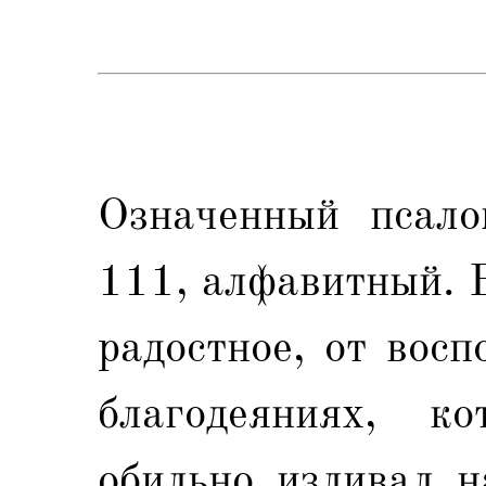
Означенный псало
111, алфавитный. 
радостное, от вос
благодеяниях, к
обильно изливал н