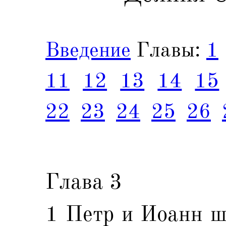
Введение
Главы:
1
11
12
13
14
15
22
23
24
25
26
Глава 3
1 Петр и Иоанн шл