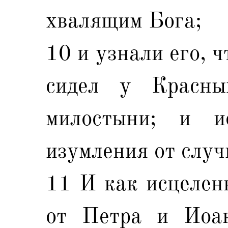
хвалящим Бога;
10 и узнали его, ч
сидел у Красны
милостыни; и и
изумления от случ
11 И как исцелен
от Петра и Иоан