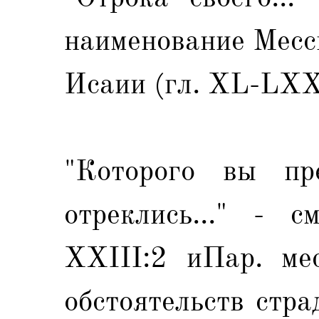
наименование Месси
Исаии (гл. XL-LXX
"Которого вы пр
отреклись..." - 
XXIII:2 иПар. ме
обстоятельств стр