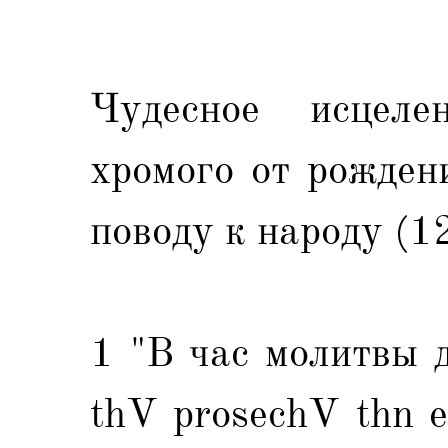
Чудесное исцел
хромого от рожден
поводу к народу (1
1 "В час молитвы д
thV prosechV thn en