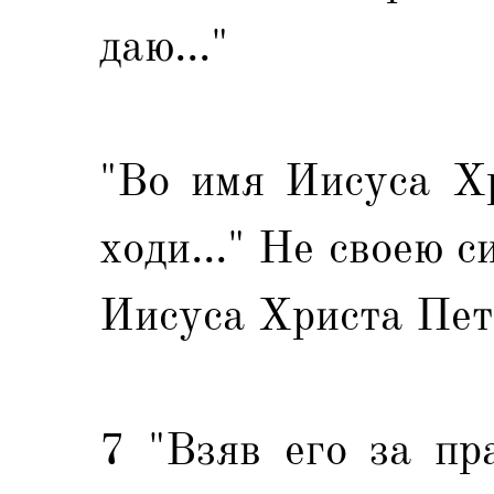
даю..."
"Во имя Иисуса Хр
ходи..." Не своею 
Иисуса Христа Петр
7 "Взяв его за пр