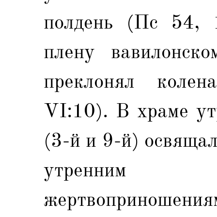
полдень (Пс 54, 
плену вавилонско
преклонял коле
VI:10). В храме у
(3-й и 9-й) освяща
утренним
жертвоприношениям