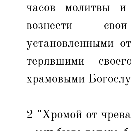
часов молитвы и
вознести св
установленными от
терявшими свое
храмовыми Богосл
2 "Хромой от чрева