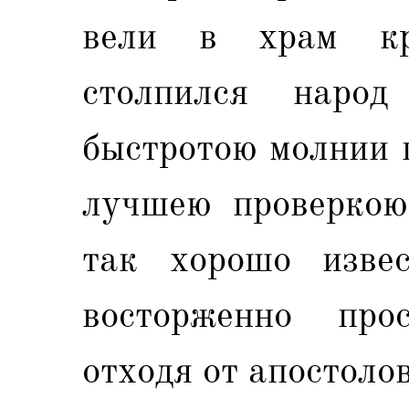
вели в храм кр
столпился наро
быстротою молнии п
лучшею проверкою
так хорошо изве
восторженно про
отходя от апостолов