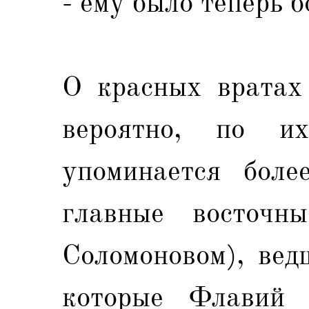
- ему было теперь б
О красных вратах 
вероятно, по и
упоминается боле
главные восточн
Соломоновом), вед
которые Флавий 