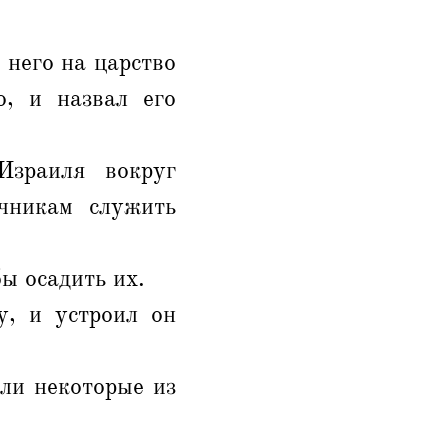
 него на царство
о, и назвал его
зраиля вокруг
ычникам служить
бы осадить их.
у, и устроил он
ли некоторые из