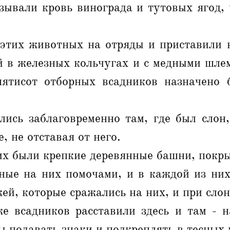
зывали кровь винограда и тутовых ягод, 
 этих животных на отряды и приставили 
й в железных кольчугах и с медными шлем
пятисот отборных всадников назначено
лись заблаговременно там, где был слон,
, не отставая от него.
их были крепкие деревянные башни, покр
нные на них помочами, и в каждой из них
ей, которые сражались на них, и при слон
е всадников расставили здесь и там - н
ы подавать знаки и подкреплять в тесных 