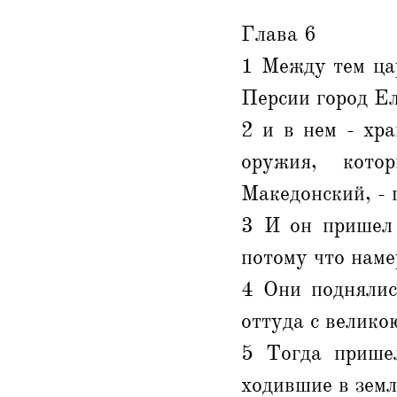
Глава 6
1 Между тем цар
Персии город Ел
2 и в нем - хра
оружия, кото
Македонский, -
3 И он пришел 
потому что наме
4 Они поднялис
оттуда с велико
5 Тогда пришел
ходившие в земл