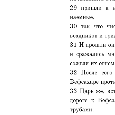
29 пришли к н
наемные,
30 так что чис
всадников и три
31 И прошли он
и сражались мн
сожгли их огнем
32 После сего
Вефсахаре проти
33 Царь же, вс
дороге к Вефса
трубами.