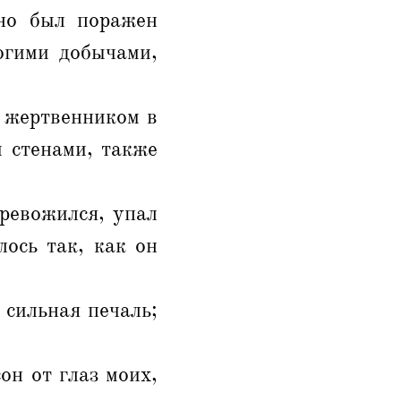
 но был поражен
огими добычами,
д жертвенником в
 стенами, также
тревожился, упал
лось так, как он
 сильная печаль;
он от глаз моих,