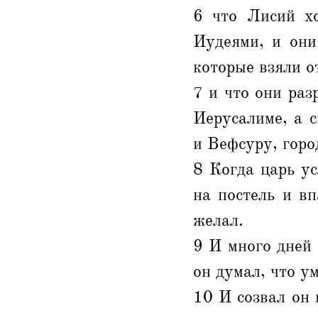
6 что Лисий хо
Иудеями, и они
которые взяли о
7 и что они раз
Иерусалиме, а 
и Вефсуру, город
8 Когда царь ус
на постель и вп
желал.
9 И много дней 
он думал, что у
10 И созвал он 