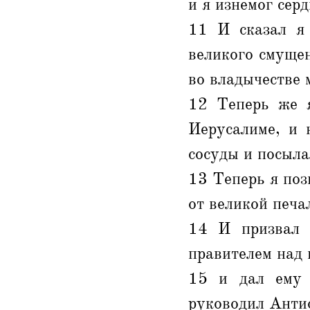
и я изнемог серд
11 И сказал я 
великого смущен
во владычестве 
12 Теперь же я
Иерусалиме, и 
сосуды и посыла
13 Теперь я позн
от великой печа
14 И призвал 
правителем над 
15 и дал ему 
руководил Антио