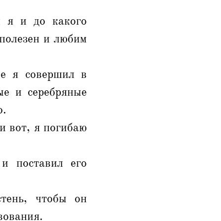
л я и до какого
 полезен и любим
ые я совершил в
ые и серебряные
о.
 и вот, я погибаю
и поставил его
тень, чтобы он
вования.