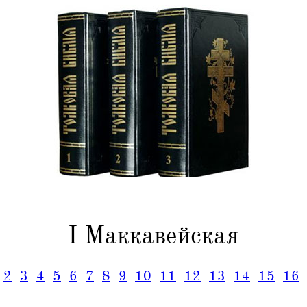
I Маккавейская
2
3
4
5
6
7
8
9
10
11
12
13
14
15
16