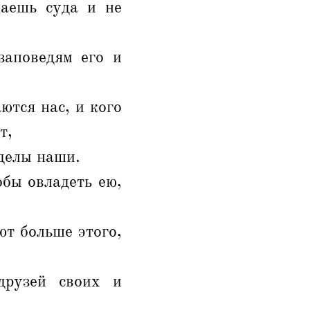
лаешь суда и не
заповедям его и
ются нас, и кого
т,
еделы наши.
обы овладеть ею,
ют больше этого,
друзей своих и