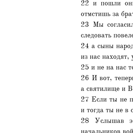
22 и пошли они
отмстишь за бра
23 Мы согласил
следовать повел
24 а сыны народ
из нас находят,
25 и не на нас 
26 И вот, тепер
а святилище и В
27 Если ты не п
и тогда ты не в
28 Услышав эт
начальников вой