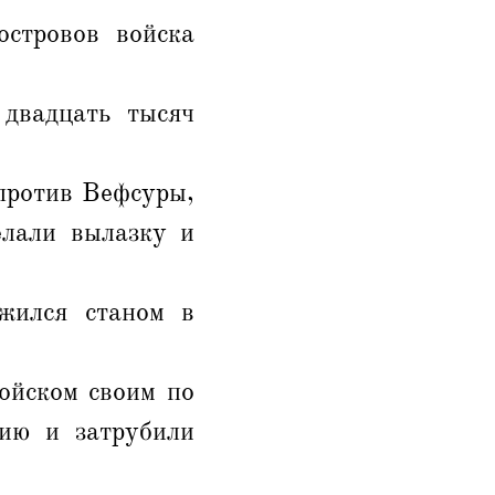
стровов войска
 двадцать тысяч
против Вефсуры,
елали вылазку и
жился станом в
ойском своим по
нию и затрубили