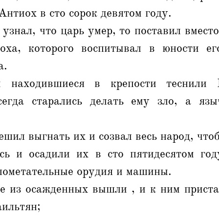
Антиох в сто сорок девятом году.
узнал, что царь умер, то поставил вместо
оха, которого воспитывал в юности ег
а.
 находившиеся в крепости теснили И
егда старались делать ему зло, а яз
ешил выгнать их и созвал весь народ, что
сь и осадили их в сто пятидесятом год
лометательные орудия и машины.
е из осажденных вышли , и к ним приста
аильтян;