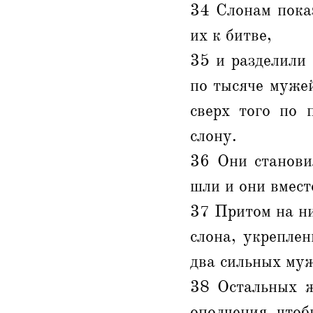
34 Слонам пока
их к битве,
35 и разделили
по тысяче муже
сверх того по 
слону.
36 Они станови
шли и они вместе
37 Притом на н
слона, укрепле
два сильных муж
38 Остальных ж
ополчения, чтоб