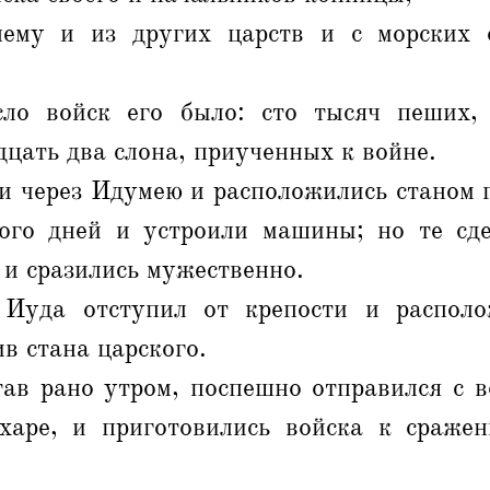
ему и из других царств и с морских о
ло войск его было: сто тысяч пеших,
дцать два слона, приученных к войне.
и через Идумею и расположились станом 
ого дней и устроили машины; но те сд
 и сразились мужественно.
 Иуда отступил от крепости и располо
в стана царского.
тав рано утром, поспешно отправился с в
харе, и приготовились войска к сраже