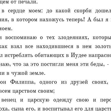
цем от печали.
в сердце моем: до какой скорби доше
ия, в котором нахожусь теперь! А был я
моем.
 воспоминаю о тех злодеяниях, котор
как взял все находившиеся в нем золот
л истреблять обитающих в Иудее напрасн
аю, что за это постигли меня эти беды, -
ли в чужой земле.
он Филиппа, одного из друзей своих, 
всем царством своим;
венец и царскую одежду свою и перс
ха, сына его, и воспитывал его для царст