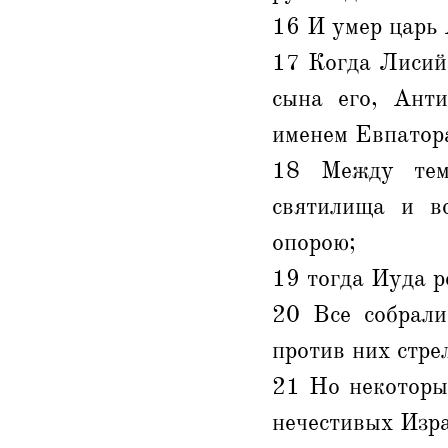
16 И умер царь 
17 Когда Лисий 
сына его, Анти
именем Евпатор
18 Между тем
святилища и вс
опорою;
19 тогда Иуда р
20 Все собрали
против них стре
21 Но некоторы
нечестивых Изр