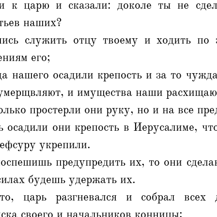
 к царю и сказали: доколе ты не сде
тьев наших?
ись служить отцу твоему и ходить по 
ениям его;
а нашего осадили крепость и за то чужда
 умерщвляют, и имущества наши расхищаю
только простерли они руку, но и на все пр
ь осадили они крепость в Иерусалиме, чт
ефсуру укрепили.
оспешишь предупредить их, то они сдела
 силах будешь удержать их.
о, царь разгневался и собрал всех 
ска своего и начальников конницы;