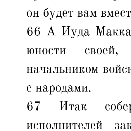
он будет вам вмест
66 А Иуда Маккав
юности своей
начальником войск
с народами.
67 Итак собе
исполнителей з