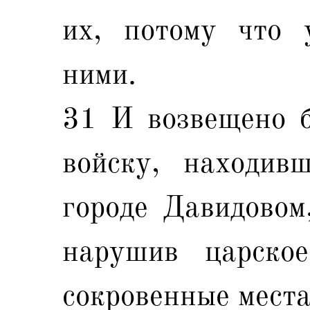
их, потому что 
ними.
31 И возвещено 
войску, находив
городе Давидовом
нарушив царско
сокровенные места