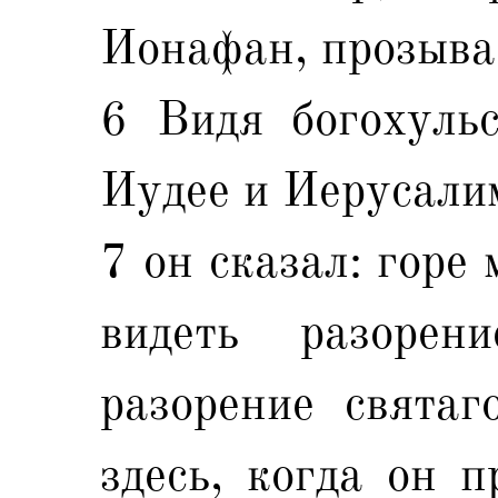
Ионафан, прозыва
6 Видя богохульс
Иудее и Иерусали
7 он сказал: горе 
видеть разоре
разорение святаг
здесь, когда он п