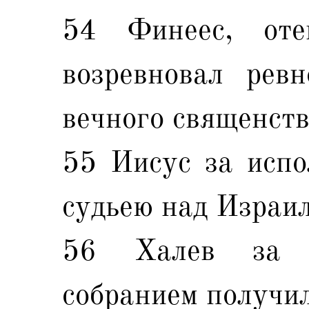
54 Финеес, от
возревновал ревн
вечного священств
55 Иисус за испо
судьею над Израил
56 Халев за с
собранием получил