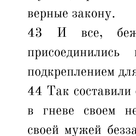
верные закону.
43 И все, беж
присоединились
подкреплением для
44 Так составили 
в гневе своем н
своей мужей безз