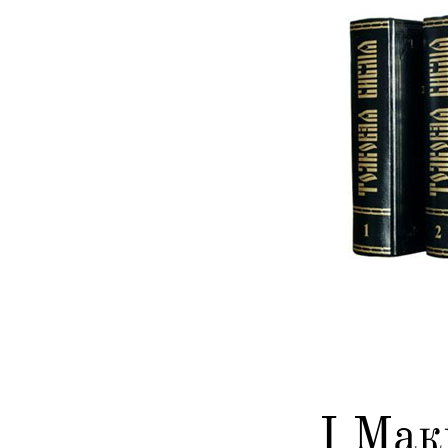
I Мак