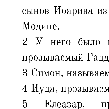
сынов Иоарива из
Модине.
2 У него было п
прозываемый Гадд
3 Симон, называе
4 Иуда, прозывае
5 Елеазар, пр