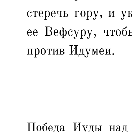
стеречь гору, и у
ее Вефсуру, чтоб
против Идумеи.
Победа Иуды над 