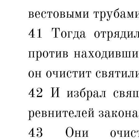
вестовыми трубами
41 Тогда отряди
против находивших
он очистит святил
42 И избрал свящ
ревнителей закона
43 Они очист