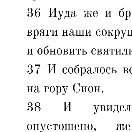
36 Иуда же и бра
враги наши сокруш
и обновить святил
37 И собралось в
на гору Сион.
38 И увидели
опустошено, же