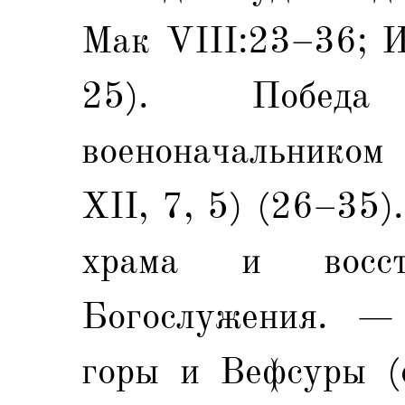
Мак VIII:23–36; Ио
25). Победа
военоначальником 
XII, 7, 5) (26–35
храма и восста
Богослужения. —
горы и Вефсуры (