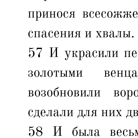
принося всесожже
спасения и хвалы.
57 И украсили пе
золотыми вен
возобновили во
сделали для них д
58 И была весьм