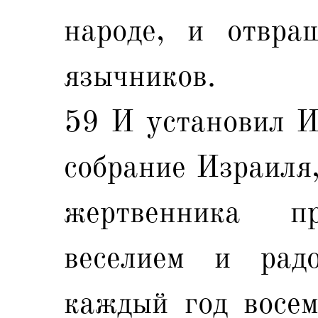
народе, и отвра
язычников.
59 И установил Иу
собрание Израиля,
жертвенника 
веселием и рад
каждый год восем