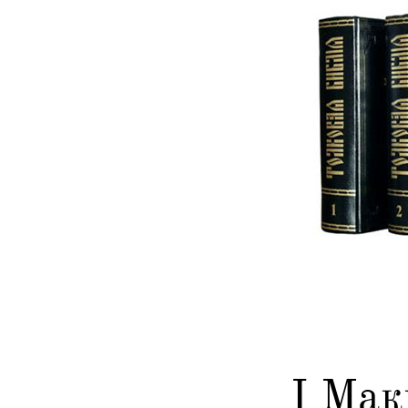
I Мак