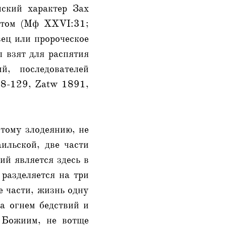
нский характер Зах
истом (Мф XXVI:31;
вец или пророческое
л взят для распятия
й, последователей
28-129, Zatw 1891,
этому злодеянию, не
аильской, две части
ий является здесь в
 разделяется на три
е части, жизнь одну
на огнем бедствий и
м Божиим, не вотще