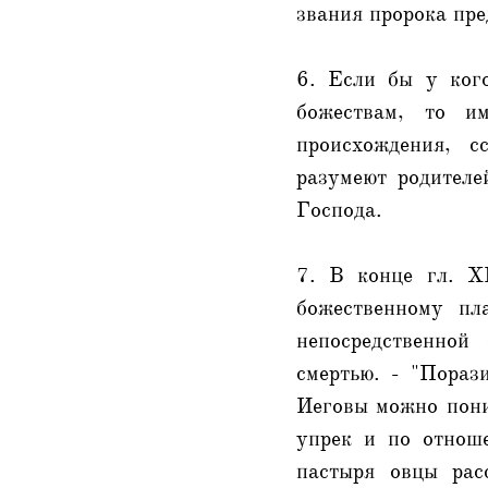
звания пророка пре
6. Если бы у ког
божествам, то и
происхождения, с
разумеют родителе
Господа.
7. В конце гл. X
божественному пл
непосредственной
смертью. - "Пораз
Иеговы можно пони
упрек и по отнош
пастыря овцы рас