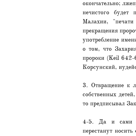
окончательно; лжеп
нечистого будет 
Малахии, "печати
прекращения пророч
употребление имени
о том, что Захари
пророки (Keil 642-
Корсунский, иудейс
3. Отвращение к л
собственных детей,
то предписывал Зак
4-5. Да и сами п
перестанут носить