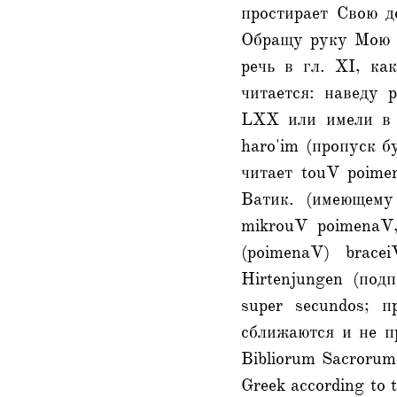
простирает Свою д
Обращу руку Мою "
речь в гл. XI, ка
читается: наведу 
LXX или имели в д
haro'im (пропуск б
читает touV poime
Ватик. (имеющему
mikrouV poimenaV
(poimenaV) brace
Hirtenjungen (подп
super secundos; 
сближаются и не п
Вibliorum Sacrorum 
Greek according to t