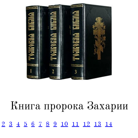
Книга пророка Захарии
2
3
4
5
6
7
8
9
10
11
12
13
14