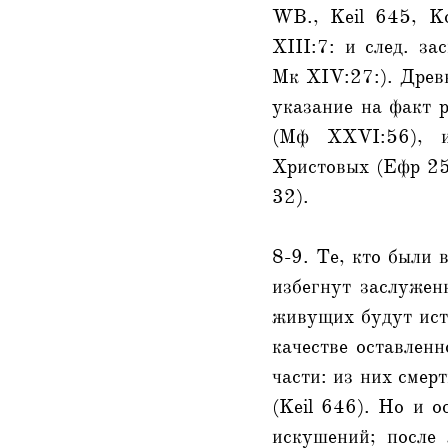
WB., Keil 645, Ko
XIII:7: и след. з
Мк XIV:27:). Древн
указание на факт р
(Мф XXVI:56), ил
Христовых (Ефр 25
32).
8-9. Те, кто были 
избегнут заслуженн
живущих будут истр
качестве оставленн
части: из них смер
(Keil 646). Но и о
искушений; после 