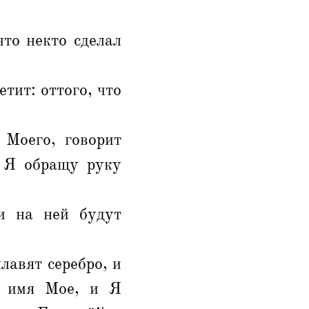
что некто сделал
тит: оттого, что
 Моего, говорит
И Я обращу руку
ти на ней будут
плавят серебро, и
ь имя Мое, и Я