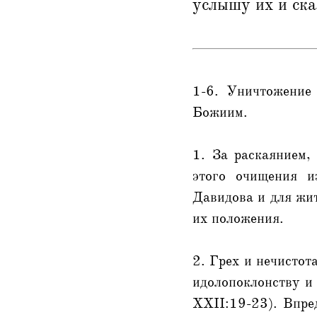
услышу их и ска
1-6. Уничтожение 
Божиим.
1. За раскаянием,
этого очищения и
Давидова и для жит
их положения.
2. Грех и нечистот
идолопоклонству и
XXII:19-23). Впред