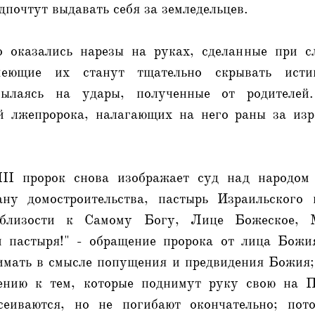
дпочтут выдавать себя за земледельцев.
о оказались нарезы на руках, сделанные при с
меющие их станут тщательно скрывать ист
сылаясь на удары, полученные от родителе
й лжепророка, налагающих на него раны за из
III пророк снова изображает суд над народом
ану домостроительства, пастырь Израильского 
 близости к Самому Богу, Лице Божеское, 
и пастыря!" - обращение пророка от лица Божи
мать в смысле попущения и предвидения Божия;
ению к тем, которые поднимут руку свою на 
сеиваются, но не погибают окончательно; пот