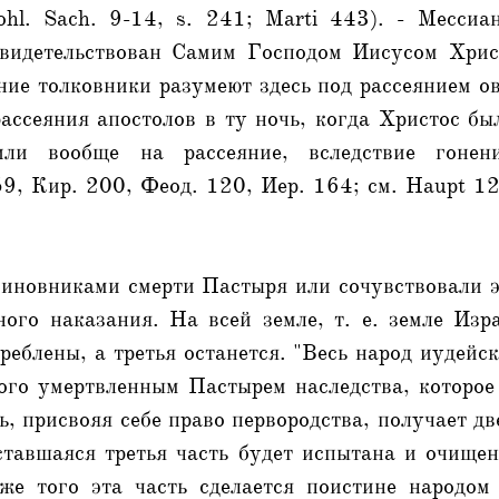
hl. Sach. 9-14, s. 241; Marti 443). - Мессиа
асвидетельствован Самим Господом Иисусом Хр
ие толковники разумеют здесь под рассеянием о
ассеяния апостолов в ту ночь, когда Христос бы
и вообще на рассеяние, вследствие гонени
9, Кир. 200, Феод. 120, Иер. 164; см. Haupt 1
виновниками смерти Пастыря или сочувствовали 
ого наказания. На всей земле, т. е. земле Изр
еблены, а третья останется. "Весь народ иудейск
ого умертвленным Пастырем наследства, которое
ть, присвояя себе право первородства, получает дв
ставшаяся третья часть будет испытана и очище
же того эта часть сделается поистине народо