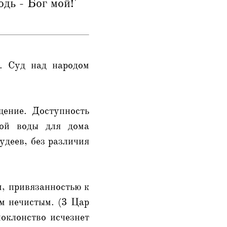
дь - Бог мой!'
9. Суд над народом
щение. Доступность
ной воды для дома
удеев, без различия
м, привязанностью к
м нечистым. (3 Цар
поклонство исчезнет