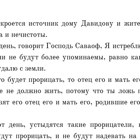
ткроется источник дому Давидову и жит
а и нечистоты.
 день, говорит Господь Саваоф, Я истребл
они не будут более упоминаемы, равно ка
удалю с земли.
то будет прорицать, то отец его и мать ег
бе не должно жить, потому что ты ложь 
зят его отец его и мать его, родившие его
т день, устыдятся такие прорицатели,
удут прорицать, и не будут надевать на