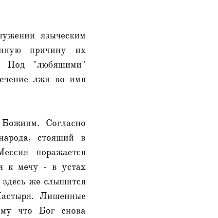
лужении языческим
инную причину их
й. Под "любящими"
речение лжи во имя
 Божиим. Согласно
народа, стоящий в
Мессия поражается
я к мечу - в устах
 здесь же слышится
Пастыря. Лишенные
ому что Бог снова