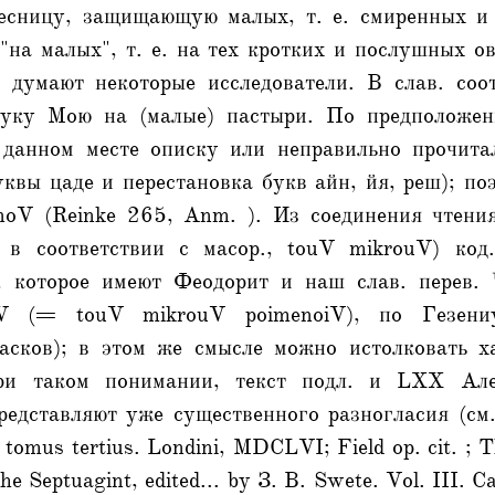
есницу, защищающую малых, т. е. смиренных и
на малых", т. е. на тех кротких и послушных ов
к думают некоторые исследователи. В слав. соо
руку Мою на (малые) пастыри. По предположен
анном месте описку или неправильно прочитал
уквы цаде и перестановка букв айн, йя, реш); по
noV (Reinke 265, Anm. ). Из соединения чтен
 в соответствии с масор., touV mikrouV) код.
, которое имеют Феодорит и наш слав. перев. 
iV (= touV mikrouV poimenoiV), по Гезениу
асков); в этом же смысле можно истолковать хал
при таком понимании, текст подл. и LXX Але
редставляют уже существенного разногласия (см.
tomus tertius. Londini, MDCLVI; Field op. cit. ; 
he Septuagint, edited... by З. B. Swete. Vol. III.