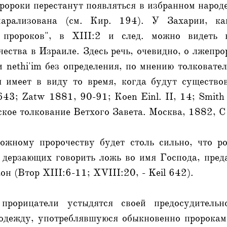
ророки перестанут появляться в избранном народе
парализована (см. Кир. 194). У Захарии, ка
 пророков", в XIII:2 и след. можно видеть 
ества в Израиле. Здесь речь, очевидно, о лжепро
 nethi'im без определения, по мнению толковател
я имеет в виду то время, когда будут существо
643; Zatw 1881, 90-91; Коеn Einl. II, 14; Smith
кое толкование Ветхого Завета. Москва, 1882, С
ожному пророчеству будет столь сильно, что р
 дерзающих говорить ложь во имя Господа, пред
он (Втор XIII:6-11; XVIII:20, - Keil 642).
рорицатели устыдятся своей предосудительн
 одежду, употреблявшуюся обыкновенно пророкам