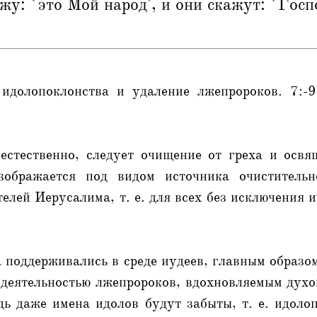
жу: `это Мой народ', и они скажут: `Госпо
идолопоклонства и удаление лжепророков. 7:-
 естественно, следует очищение от греха и освя
зображается под видом источника очиститель
елей Иерусалима, т. е. для всех без исключения и
а поддерживались в среде иудеев, главным образо
 деятельностью лжепророков, вдохновляемым духо
ь даже имена идолов будут забыты, т. е. идоло