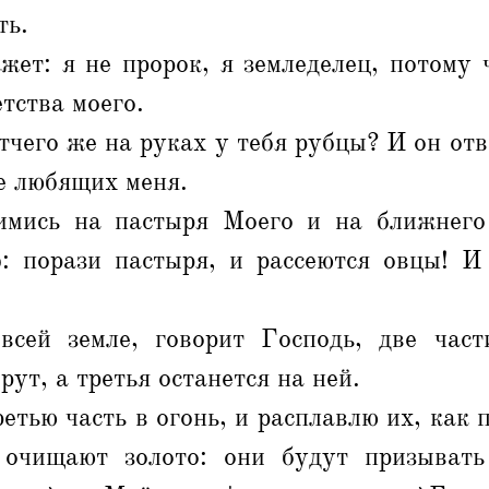
ть.
ет: я не пророк, я земледелец, потому 
тства моего.
тчего же на руках у тебя рубцы? И он отве
е любящих меня.
имись на пастыря Моего и на ближнего
: порази пастыря, и рассеются овцы! 
сей земле, говорит Господь, две час
ут, а третья останется на ней.
етью часть в огонь, и расплавлю их, как 
 очищают золото: они будут призыват