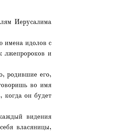
елям Иерусалима
ю имена идолов с
к лжепророков и
о, родившие его,
говоришь во имя
, когда он будет
 каждый видения
 себя власяницы,