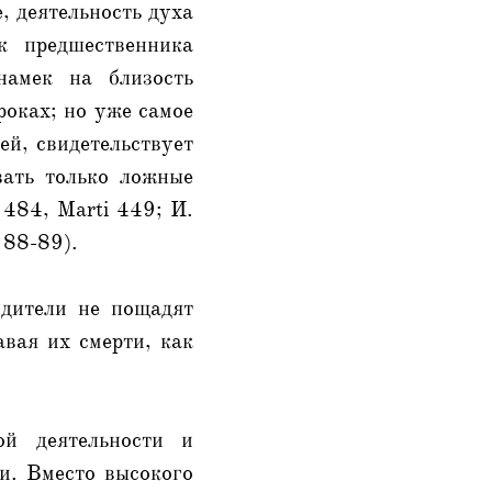
, деятельность духа
к предшественника
намек на близость
роках; но уже самое
ей, свидетельствует
вать только ложные
 484, Marti 449; И.
 88-89).
одители не пощадят
авая их смерти, как
ой деятельности и
и. Вместо высокого