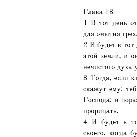
Глава 13
1 В тот день о
для омытия грех
2 И будет в тот
этой земли, и 
нечистого духа 
3 Тогда, если к
скажут ему: те
Господа; и пора
прорицать.
4 И будет в то
своего, когда б