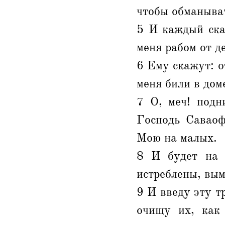
чтобы обманыва
5 И каждый скаж
меня рабом от де
6 Ему скажут: о
меня били в дом
7 О, меч! подн
Господь Саваоф
Мою на малых.
8 И будет на в
истреблены, вымр
9 И введу эту тр
очищу их, как