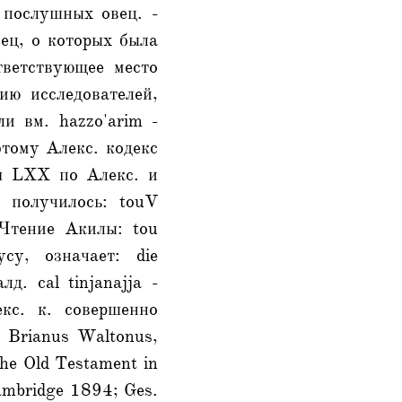
 послушных овец. -
ец, о которых была
тветствующее место
ию исследователей,
и вм. hazzo'arim -
этому Алекс. кодекс
ия LXX по Алекс. и
 получилось: touV
Чтение Акилы: tou
су, означает: die
д. cal tinjanajja -
кс. к. совершенно
 Brianus Waltonus,
The Old Testament in
 Cambridge 1894; Ges.