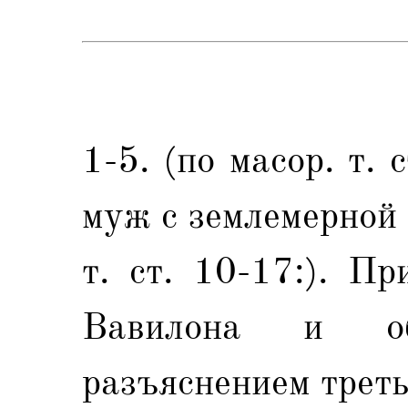
1-5. (по масор. т. 
муж с землемерной 
т. ст. 10-17:). П
Вавилона и об
разъяснением треть