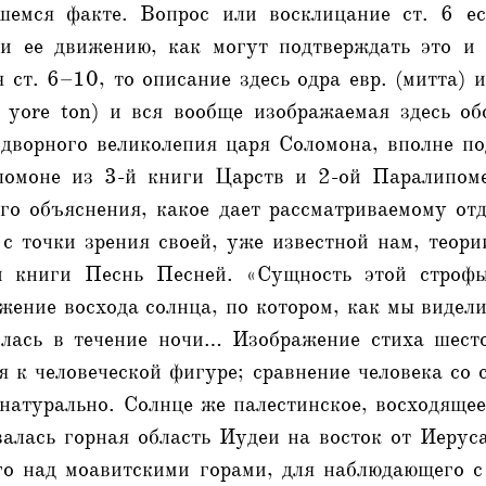
емся факте. Вопрос или восклицание ст. 6 ес
и ее движению, как могут подтверждать это и
я ст. 6–10, то описание здесь одра евр. (митта) 
 yore ton) и вся вообще изображаемая здесь об
идворного великолепия царя Соломона, вполне по
ломоне из 3-й книги Царств и 2-ой Паралипом
го объяснения, какое дает рассматриваемому от
с точки зрения своей, уже известной нам, теор
и книги Песнь Песней. «Сущность этой строфы,
жение восхода солнца, по котором, как мы виде
илась в течение ночи… Изображение стиха шест
 к человеческой фигуре; сравнение человека со
натурально. Солнце же палестинское, восходяще
алась горная область Иудеи на восток от Иерус
го над моавитскими горами, для наблюдающего с