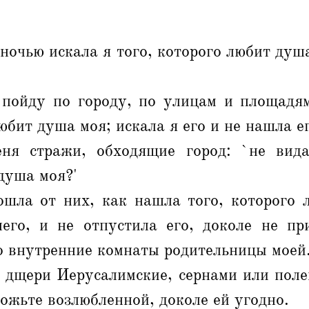
ночью искала я того, которого любит душа
 пойду по городу, по улицам и площадям
юбит душа моя; искала я его и не нашла е
ня стражи, обходящие город: `не вид
душа моя?'
ошла от них, как нашла того, которого 
него, и не отпустила его, доколе не пр
о внутренние комнаты родительницы моей
, дщери Иерусалимские, сернами или поле
вожьте возлюбленной, доколе ей угодно.