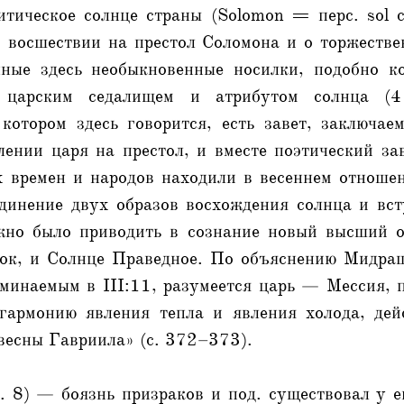
итическое солнце страны (Solomon = перс. sol с
о восшествии на престол Соломона и о торжестве
ные здесь необыкновенные носилки, подобно к
 царским седалищем и атрибутом солнца (
 котором здесь говорится, есть завет, заключа
ении царя на престол, и вместе поэтический за
х времен и народов находили в весеннем отношен
единение двух образов восхождения солнца и вст
жно было приводить в сознание новый высший 
ок, и Солнце Праведное. По объяснению Мидраша
минаемым в III:11, разумеется царь — Мессия, 
гармонию явления тепла и явления холода, де
весны Гавриила» (с. 372–373).
. 8) — боязнь призраков и под. существовал у 