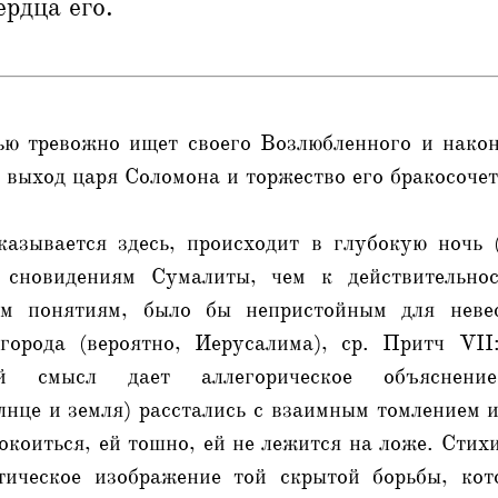
ердца его.
ью тревожно ищет своего Возлюбленного и након
выход царя Соломона и торжество его бракосочет
казывается здесь, происходит в глубокую ночь 
 сновидениям Сумалиты, чем к действительнос
ким понятиям, было бы непристойным для неве
орода (вероятно, Иерусалима), ср. Притч VII
ный смысл дает аллегорическое объяснен
нце и земля) расстались с взаимным томлением 
окоиться, ей тошно, ей не лежится на ложе. Стих
ическое изображение той скрытой борьбы, кот