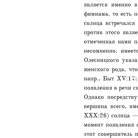
является именно 
фимиама, то есть 
солнца встречался
против этого являе
отмеченная нами па
несомненно, имеет
Олесницкого указа
женского рода, чт
напр., Быт XV:17;
появления в речи с
Однако посредству
вершина всего, им
XXX:26) солнца — 
момент появления 
этот совершитель п