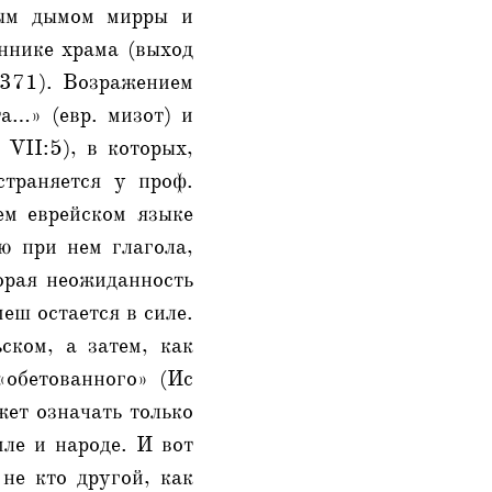
ным дымом мирры и
ннике храма (выход
 371). Возражением
та…» (евр. мизот) и
 VII:5), в которых,
страняется у проф.
ем еврейском языке
ю при нем глагола,
орая неожиданность
еш остается в силе.
ском, а затем, как
«обетованного» (Ис
ет означать только
ле и народе. И вот
 не кто другой, как