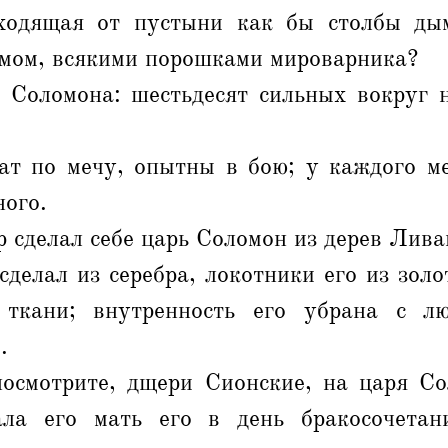
ходящая от пустыни как бы столбы ды
мом, всякими порошками мироварника?
- Соломона: шестьдесят сильных вокруг н
ат по мечу, опытны в бою; у каждого ме
ного.
 сделал себе царь Соломон из дерев Лива
сделал из серебра, локотники его из золо
 ткани; внутренность его убрана с л
.
осмотрите, дщери Сионские, на царя Со
ла его мать его в день бракосочетан