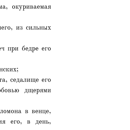
ма, окуриваемая
его, из сильных
ч при бедре его
нских;
та, седалище его
юбовью дщерями
ломона в венце,
ия его, в день,