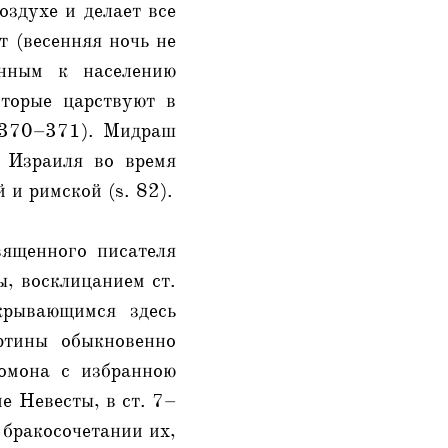
оздухе и делает все
 (весенняя ночь не
енным к населению
торые царствуют в
. 370–371). Мидраш
 Израиля во время
 и римской (s. 82).
вященного писателя
, восклицанием ст.
крывающимся здесь
ртины обыкновенно
ломона с избранною
е Невесты, в ст. 7–
 бракосочетании их,