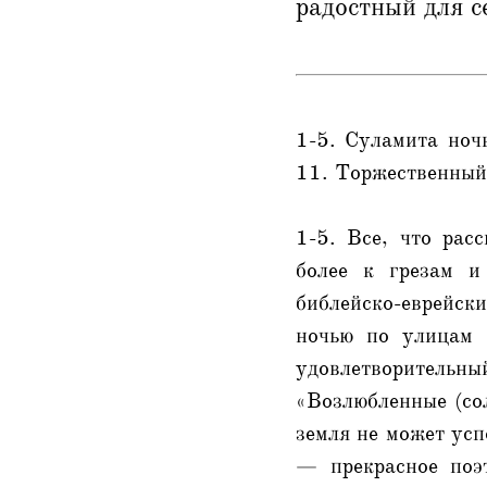
радостный для с
1-5. Суламита ноч
11. Торжественный 
1-5. Все, что расс
более к грезам и
библейско-еврейс
ночью по улицам г
удовлетворитель
«Возлюбленные (сол
земля не может усп
— прекрасное поэт