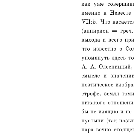
как уже совершивш
именно к Невесте 
VII:5. Что касаетс
(аппирион = греч.
выхода и всего пр
что известно о Со
упомянуть здесь то
А. А. Олесницкий, 
смысле и значени
поэтическое изобра
строфе, земля том
никакого отношения
бы не изящно и не 
пустыни (так назыв
пара вечно стояще