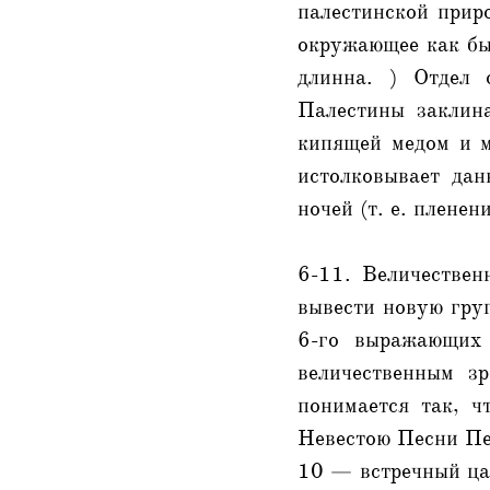
палестинской приро
окружающее как бы
длинна. ) Отдел 
Палестины заклин
кипящей медом и м
истолковывает да
ночей (т. е. пленен
6-11. Величествен
вывести новую гру
6-го выражающих 
величественным з
понимается так, ч
Невестою Песни Пес
10 — встречный цар