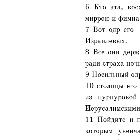
6 Кто эта, вос
миррою и фимиа
7 Вот одр его 
Израилевых.
8 Все они держ
ради страха ноч
9 Носильный одр
10 столпцы его 
из пурпуровой
Иерусалимскими
11 Пойдите и п
которым увенча