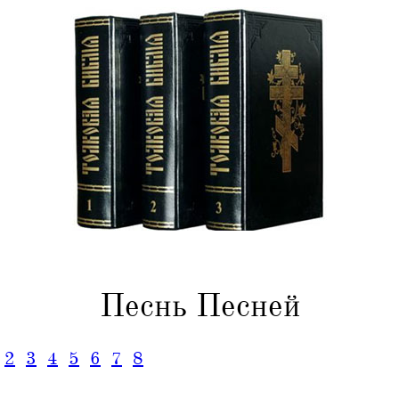
Песнь Песней
2
3
4
5
6
7
8