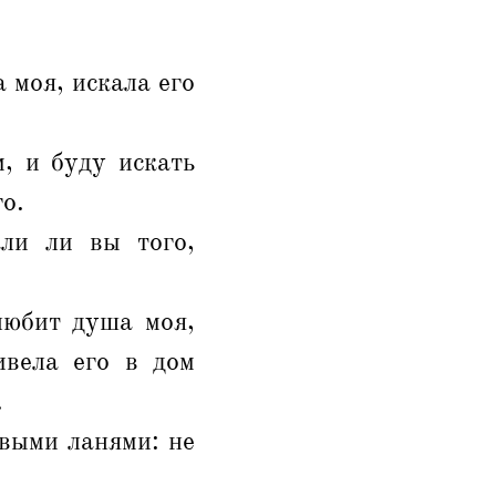
 моя, искала его
, и буду искать
го.
али ли вы того,
любит душа моя,
ивела его в дом
.
выми ланями: не