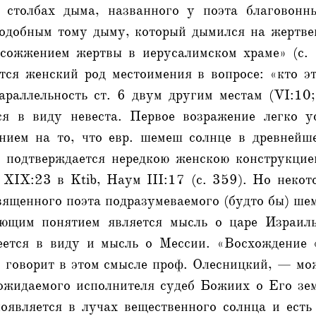
в столбах дыма, названного у поэта благовон
подобным тому дыму, который дымился на жертве
 сожжением жертвы в иерусалимском храме» (с.
тся женский род местоимения в вопросе: «кто э
раллельность ст. 6 двум другим местам (VI:10;
ся в виду невеста. Первое возражение легко у
нием на то, что евр. шемеш солнце в древнейш
о подтверждается нередкою женскою конструкцие
 ХIX:23 в Ktib, Наум III:17 (с. 359). Но некот
вященного поэта подразумеваемого (будто бы) шем
ющим понятием является мысль о царе Израиль
еется в виду и мысль о Мессии. «Восхождение 
говорит в этом смысле проф. Олесницкий, — мож
ожидаемого исполнителя судеб Божиих о Его зем
оявляется в лучах вещественного солнца и есть