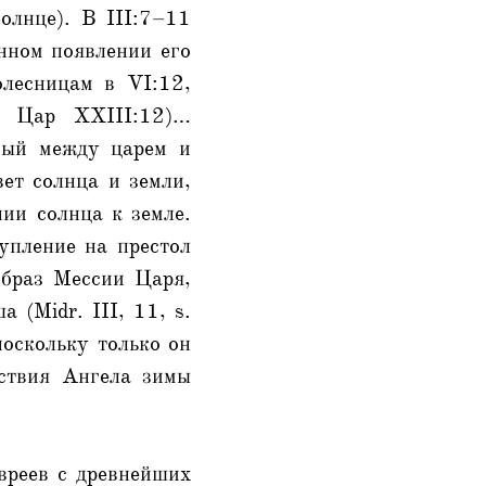
олнце). В III:7–11
нном появлении его
олесницам в VI:12,
4 Цар XXIII:12)…
емый между царем и
вет солнца и земли,
ии солнца к земле.
упление на престол
образ Мессии Царя,
 (Midr. III, 11, s.
поскольку только он
йствия Ангела зимы
евреев с древнейших