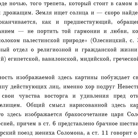
де ночью, того трепета, который стоит в самом в
 дрожащим. Земля ищет солнца и — скоро найдет
оканчивается, как и предшествующий, обращ
анием — не портить той гармонии и любви, ко
олоком палестинской природе» (Олесницкий, с
нный отдел о религиозной и гражданской жизни
ий) египетской, вавилонской, мидийской, греческой
ность изображаемой здесь картины побуждает с
ппу действующих лиц, именно хор подруг Невесты
свои чувства восторга и удивления пред от
релищем. Общий смысл нарисованной здесь ка
то здесь изображается бракосочетание царя Со
ней, причем в ст. 6 представлено брачное шестви
ский поезд жениха Соломона, а ст. 11 говорит о