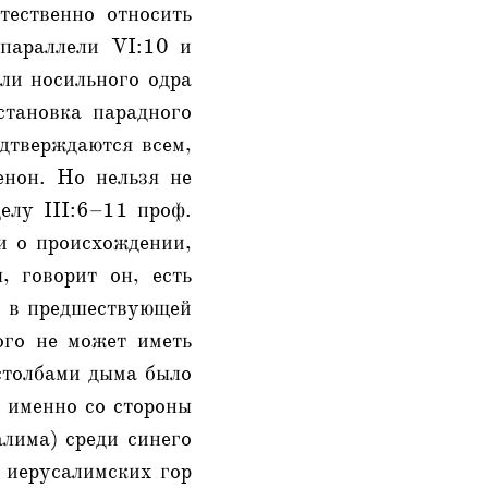
тественно относить
 параллели VI:10 и
или носильного одра
становка парадного
дтверждаются всем,
енон. Но нельзя не
делу III:6–11 проф.
ии о происхождении,
 говорит он, есть
ли в предшествующей
ого не может иметь
 столбами дыма было
е именно со стороны
алима) среди синего
 иерусалимских гор