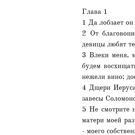
Глава 1
1 Да лобзает он
2 От благовони
девицы любят те
3 Влеки меня, м
будем восхищать
нежели вино; до
4 Дщери Иеруса
завесы Соломон
5 Не смотрите н
матери моей раз
- моего собствен