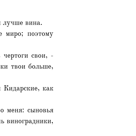
и лучше вина.
е миро; поэтому
 чертоги свои, -
ски твои больше,
 Кидарские, как
ло меня: сыновья
чь виноградники,