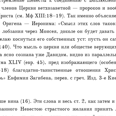
стремление Невесты к соединению с Возлюблен
 членов Церкви ветхозаветной — пророков и во
риста (см. Мф XIII:18–19). Так именно объясняе
у Оригена — Иеронима: «Смысл этих слов таков
 лобзания через Моисея, доколе он будет давать
лаю коснуться его собственных уст: пусть он са
 140). Что мысль о церкви или обществе верующи
а ясно сознана уже Давидом, видно из параллель
ма XLIV (евр. 45), пред изображающего (особен
–18) благодатно-таинственные отношения Хри
» Евфимия Загибена, перев. с греч. Изд. 3-е Кие
е вина (16). Эти слова и весь ст. 2, как затем и
занного Невестою страстного желания принять 