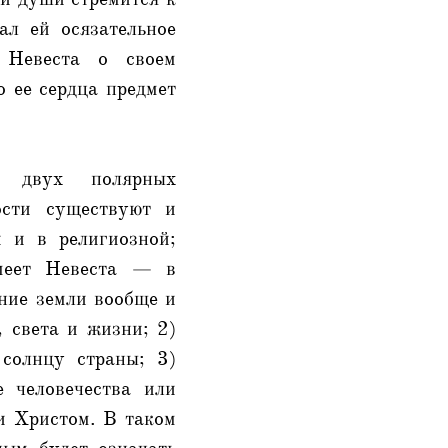
л ей осязательное
 Невеста о своем
о ее сердца предмет
е двух полярных
ости существуют и
 и в религиозной;
имеет Невеста — в
ение земли вообще и
, света и жизни; 2)
 солнцу страны; 3)
е человечества или
и Христом. В таком