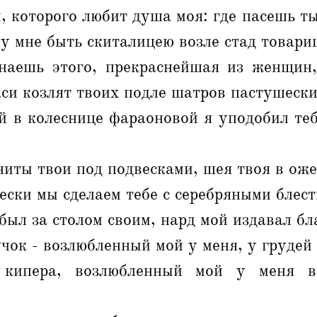
, которого любит душа моя: где пасешь т
му мне быть скиталицею возле стад товари
наешь этого, прекраснейшая из женщин,
аси козлят твоих подле шатров пастушески
й в колеснице фараоновой я уподобил теб
иты твои под подвесками, шея твоя в оже
ески мы сделаем тебе с серебряными блест
был за столом своим, нард мой издавал бл
ок - возлюбленный мой у меня, у грудей
кипера, возлюбленный мой у меня в