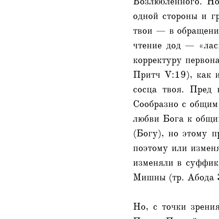
Возлюбленного. Но
одной стороны и гр
твои — в обращении
чтение дод — «лас
корректуру первона
Притч V:19), как и
сосца твоя. Пред 
Сообразно с общим
любви Бога к общи
(Богу), но этому п
поэтому или изменя
изменяли в суффикс
Мишны (тр. Абода За
Но, с точки зрени