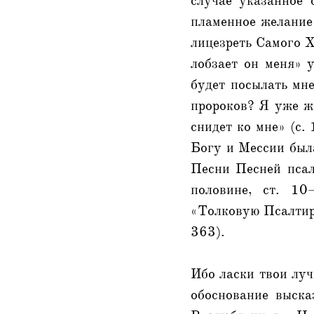
случае указанное 
пламенное желание
лицезреть Самого Х
лобзает он меня» 
будет посылать мне
пророков? Я уже же
снидет ко мне» (с.
Богу и Мессии был
Песни Песней псал
половине, ст. 10
«Толковую Псалтирь
363).
Ибо ласки твои лучш
обоснование выска