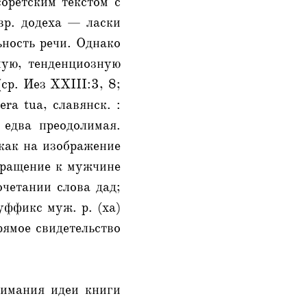
оретским текстом с
Евр. додеха — ласки
ьность речи. Однако
ную, тенденциозную
ср. Иез ХXIII:3, 8;
ra tua, славянск. :
 едва преодолимая.
как на изображение
бращение к мужчине
очетании слова дад;
уффикс муж. p. (хa)
рямое свидетельство
нимания идеи книги