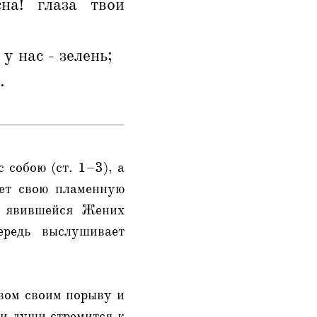
на! глаза твои
у нас - зелень;
.
 собою (ст. 1–3), а
ет свою пламенную
о явившейся Жених
ередь выслушивает
вом своим порыву и
ми души стремится к