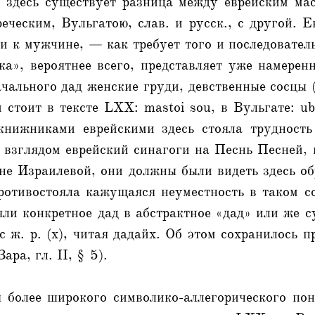
 здесь существует разница между еврейским мас
еческим, Вульгатою, слав. и русск., с другой. 
 к мужчине, — как требует того и последовател
ка», вероятнее всего, представляет уже намерен
чального дад женские груди, девственные сосцы (
 стоит в тексте LXX: mastoi sou, в Вульгате: ube
книжниками еврейскими здесь стояла трудность
 взглядом еврейский синагоги на Песнь Песней, 
не Израилевой, они должны были видеть здесь о
ротивостояла кажущаяся неуместность в таком с
ли конкретное дад в абстрактное «дад» или же с
 ж. р. (х), читая дадайх. Об этом сохранилось п
ра, гл. II, § 5).
я более широкого символико-аллегорического по