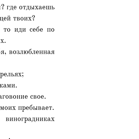
ы? где отдыхаешь
щей твоих?
 то иди себе по
х.
я, возлюбленная
рельях;
ками.
аговоние свое.
 моих пребывает.
 виноградниках