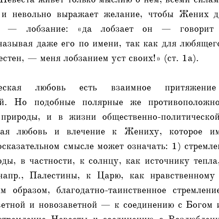
 и невольно выражает желание, чтобы Жених да
и — лобзание: «да лобзает он — говорит
азывая даже его по имени, так как для любящег
стен, — меня лобзанием уст своих!» (ст. 1а).
ческая любовь есть взаимное притяжени
ей. Но подобные полярные же противоположн
 природы, и в жизни общественно-политической
ная любовь и влечение к Жениху, которое 
сказательном смысле может означать: 1) стремл
ды, в частности, к солнцу, как источнику тепла
напр., Палестины, к Царю, как нравственному
м образом, благодатно-таинственное стремлени
етной и новозаветной — к соединению с Богом 