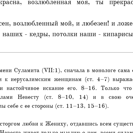
расна, возлюбленная моя, ты прекрас
сен, возлюбленный мой, и любезен! и ложе 
 наших - кедры, потолки наши - кипарисы
мени Суламита (VII:1), сначала в монологе сама с
ии к иерусалимским женщинам (ст. 4–7) выража
и настойчивое искание его. 8–16. Только чт
алами Невесту (ст. 8–10, 14) и в свою оч
ы себе с ее стороны (ст. 11–13, 15–16).
осторгом любви к Жениху, отдавшись всем сущест
Невеста живет только мыслию о нем, всеми сила