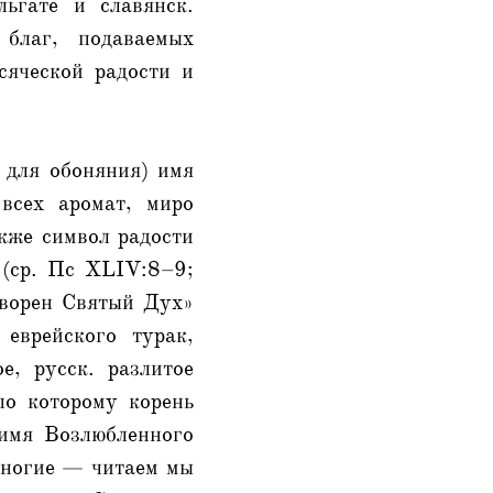
ьгате и славянск.
благ, подаваемых
сяческой радости и
 для обоняния) имя
 всех аромат, миро
кже символ радости
 (ср. Пс XLIV:8–9;
творен Святый Дух»
еврейского турак,
е, русск. разлитое
по которому корень
 имя Возлюбленного
«Многие — читаем мы