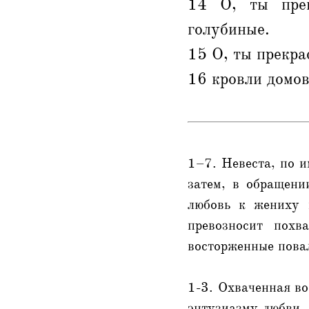
14 О, ты прек
голубиные.
15 О, ты прекра
16 кровли домов
1–7. Невеста, по и
затем, в обращен
любовь к жениху 
превозносит похв
восторженные повал
1-3. Охваченная в
энтузиазму любви, 