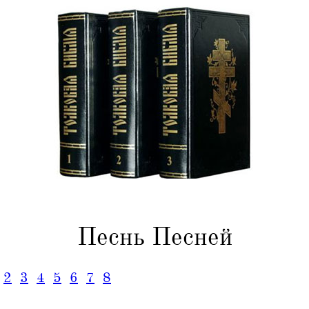
Песнь Песней
2
3
4
5
6
7
8