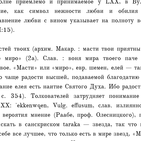
олне приемлемо и принимаемое у LXX, в Вул
ение, как символ нежности любви и обилия 
внение любви с вином указывает на полноту в
I:15).
стей твоих (архим. Макар. : масти твои приятны
е миро» (2а). Слав. : воня мира твоего паче
вое. «Масти» или «миро», евр. шемен, елей — та
о чаще радости высшей, подаваемой благодатию
ание елея есть наитие Святого Духа. Ибо радос
 с. 354). Толкователей затрудняет понимание 
XX: 'ekkenwqen, Vulg. effusum, слав. излиянно
 вероятия мнение (Раабе, проф. Олесницкого), 
искать в санскриском taraka — звезда, так что
себе все лучшее, что только есть в мире звезд, 