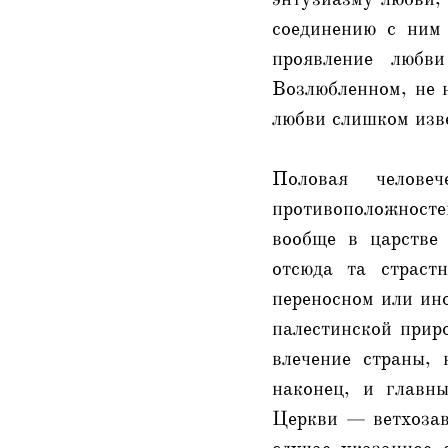
соединению с ним
проявление любв
Возлюбленном, не н
любви слишком изве
Половая челове
противоположност
вообще в царстве
отсюда та страст
переносном или ино
палестинской приро
влечение страны, 
наконец, и главны
Церкви — ветхозав