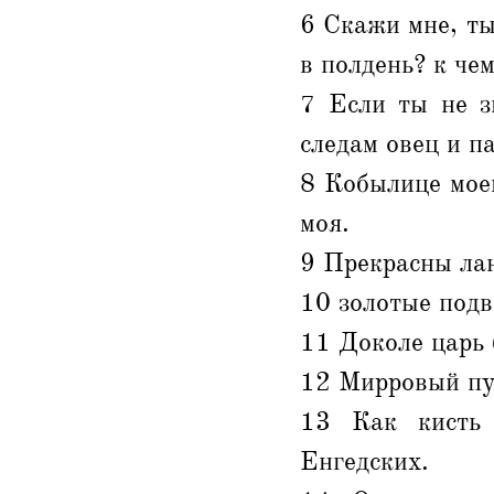
6 Скажи мне, ты
в полдень? к че
7 Если ты не з
следам овец и п
8 Кобылице мое
моя.
9 Прекрасны лан
10 золотые подв
11 Доколе царь 
12 Мирровый пуч
13 Как кисть 
Енгедских.