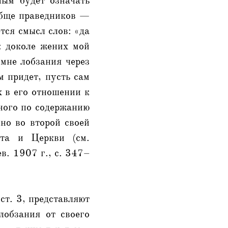
ным будет означать
обще праведников —
тся смысл слов: «да
: доколе жених мой
 мне лобзания через
м придет, пусть сам
х в его отношении к
ного по содержанию
но во второй своей
ста и Церкви (см.
в. 1907 г., с. 347–
 ст. 3, представляют
лобзания от своего