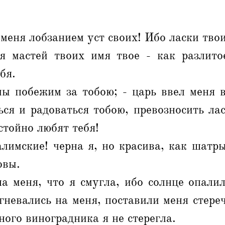
 меня лобзанием уст своих! Ибо ласки тво
я мастей твоих имя твое - как разлито
бя.
ы побежим за тобою; - царь ввел меня в
ся и радоваться тобою, превозносить ла
стойно любят тебя!
лимские! черна я, но красива, как шатры
овы.
а меня, что я смугла, ибо солнце опали
гневались на меня, поставили меня стере
ного виноградника я не стерегла.