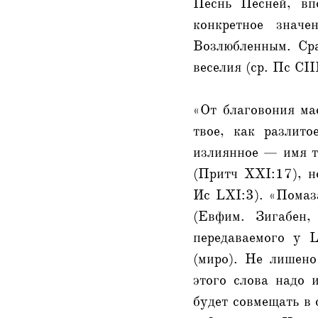
Песнь Песней, вп
конкретное знач
Возлюбленным. Сра
веселия (ср. Пс CII
«От благовония ма
твое, как разлито
излиянное — имя т
(Притч XXI:17), н
Ис LXI:3). «Помаз
(Евфим. Зигабен,
передаваемого у L
(миро). Не лишено
этого слова надо 
будет совмещать в 