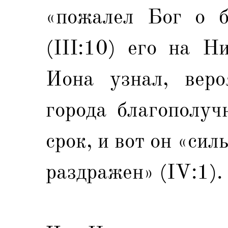
«пожалел Бог о б
(III:10) его на Н
Иона узнал, веро
города благополуч
срок, и вот он «сил
раздражен» (IV:1).