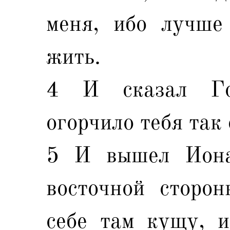
меня, ибо лучше
жить.
4 И сказал Го
огорчило тебя так
5 И вышел Иона
восточной сторон
себе там кущу, и