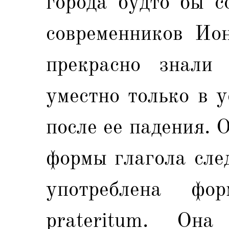
города будто бы с
современников Ион
прекрасно знали
уместно только в 
после ее падения.
формы глагола след
употреблена фо
рrateritum. Он