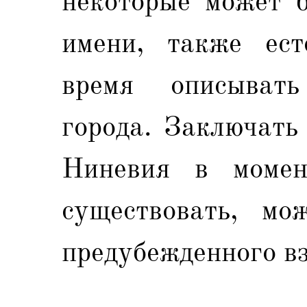
некоторые может б
имени, также ест
время описыват
города. Заключать
Ниневия в момен
существовать, мо
предубежденного вз