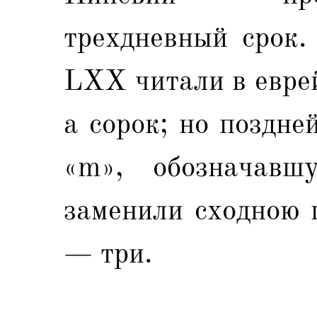
трехдневный срок.
LXX читали в еврей
а сорок; но поздн
«m», обозначавш
заменили сходною 
— три.