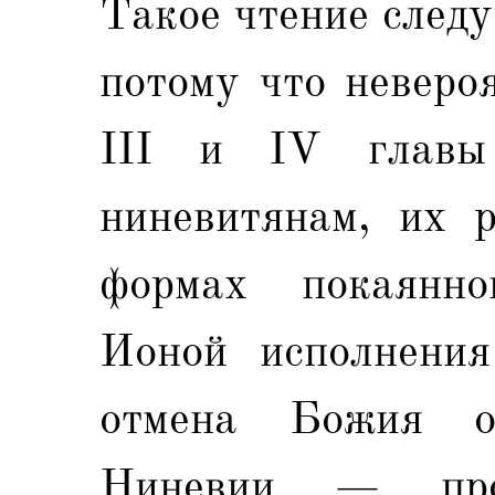
Такое чтение след
потому что неверо
III и IV глав
ниневитянам, их р
формах покаянно
Ионой исполнения
отмена Божия о
Ниневии — про