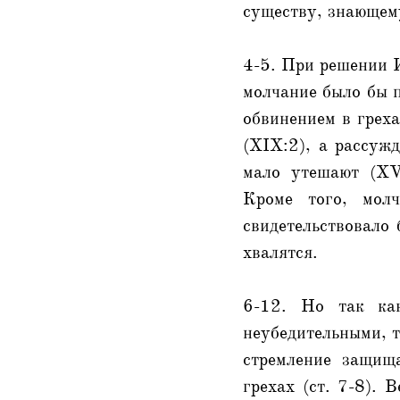
существу, знающем
4-5. При решении И
молчание было бы п
обвинением в греха
(XIX:2), а рассуж
мало утешают (XV
Кроме того, молч
свидетельствовало
хвалятся.
6-12. Но так ка
неубедительными, т
стремление защищ
грехах (ст. 7-8). 