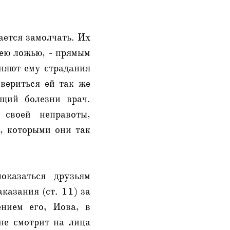
ается замолчать. Их
оею ложью, - прямым
иняют ему страдания
вериться ей так же
щий болезни врач.
 своей неправоты,
, которыми они так
казаться друзьям
казания (ст. 11) за
нием его, Иова, в
 не смотрит на лица