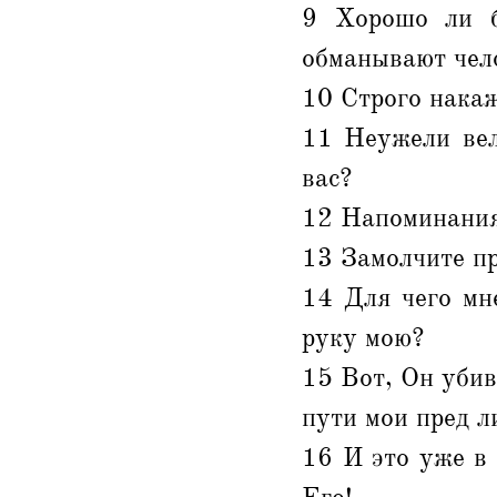
9 Хорошо ли б
обманывают чел
10 Строго накаж
11 Неужели вел
вас?
12 Напоминания
13 Замолчите пр
14 Для чего мн
руку мою?
15 Вот, Он убив
пути мои пред л
16 И это уже в 