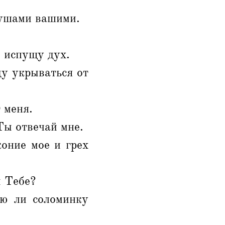
 ушами вашими.
и испущу дух.
ду укрываться от
 меня.
 Ты отвечай мне.
оние мое и грех
м Тебе?
ю ли соломинку