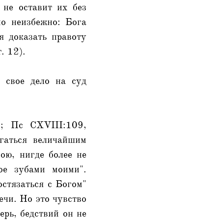
 не оставит их без
но неизбежно: Бога
я доказать правоту
. 12).
 свое дело на суд
1; Пс CXVIII:109,
гаться величайшим
ою, нигде более не
ое зубами моими".
остязаться с Богом"
ечи. Но это чувство
ерь, бедствий он не