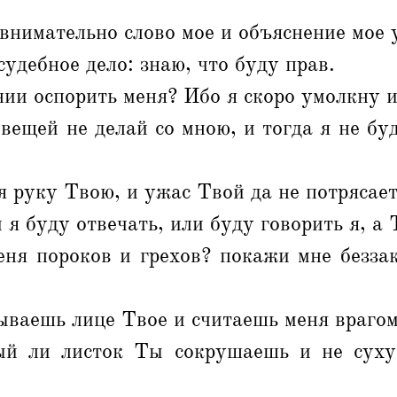
внимательно слово мое и объяснение мое
судебное дело: знаю, что буду прав.
нии оспорить меня? Ибо я скоро умолкну 
вещей не делай со мною, и тогда я не бу
я руку Твою, и ужас Твой да не потрясает
 я буду отвечать, или буду говорить я, а
еня пороков и грехов? покажи мне беззак
ываешь лице Твое и считаешь меня враго
ый ли листок Ты сокрушаешь и не суху