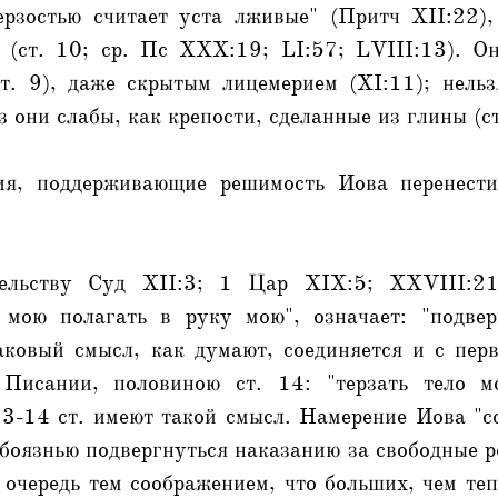
ерзостью считает уста лживые" (Притч XII:22),
 (ст. 10; ср. Пс XXX:19; LI:57; LVIII:13). О
ст. 9), даже скрытым лицемерием (XI:11); нельз
 они слабы, как крепости, сделанные из глины (ст
ия, поддерживающие решимость Иова перенести
ельству Суд XII:3; 1 Цар XIX:5; XXVIII:2
 мою полагать в руку мою", означает: "подвер
аковый смысл, как думают, соединяется и с перв
 Писании, половиною ст. 14: "терзать тело м
3-14 ст. имеют такой смысл. Намерение Иова "с
я боязнью подвергнуться наказанию за свободные р
 очередь тем соображением, что больших, чем теп