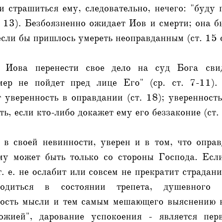
и страшиться ему, следовательно, нечего: "буду 
. 13). Безбоязненно ожидает Иов и смерти; она 
 если бы пришлось умереть неоправданным (ст. 15 с
 Иова перенести свое дело на суд Бога свид
мер не пойдет пред лице Его" (ср. ст. 7-11)
 уверенность в оправдании (ст. 18); уверенность
ь, если кто-либо докажет ему его беззаконие (ст.
 в своей невинности, уверен и в том, что оправ
му может быть только со стороны Господа. Есл
т. е. не ослабит или совсем не прекратит страдани
одиться в состоянии трепета, душевного с
ость мысли и тем самым мешающего выяснению 
ожией", дарование успокоения - является пер