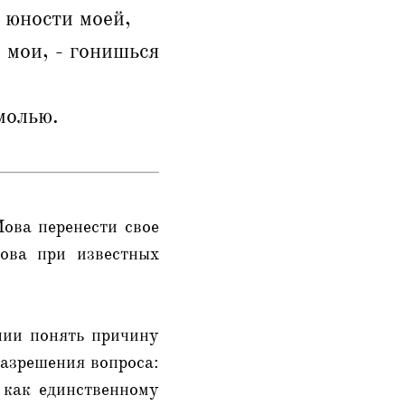
 юности моей,
 мои, - гонишься
молью.
ова перенести свое
ова при известных
янии понять причину
разрешения вопроса:
 как единственному