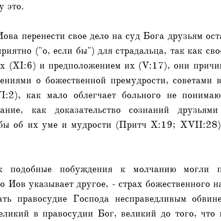
у это.
ова перенести свое дело на суд Бога друзьям ост
риятно ("о, если бы") для страдальца, так как св
х (XI:6) и предположением их (V:17), они прич
дениями о божественной премудрости, советами в
I:2), как мало облегчает больного не понимаю
ание, как доказательство сознаний друзьями
 бы об их уме и мудрости (Притч X:19; XVII:28)
к подобные побуждения к молчанию могли по
о Иов указывает другое, - страх божественного на
ать правосудие Господа несправедливым обвине
Великий в правосудии Бог, великий до того, что