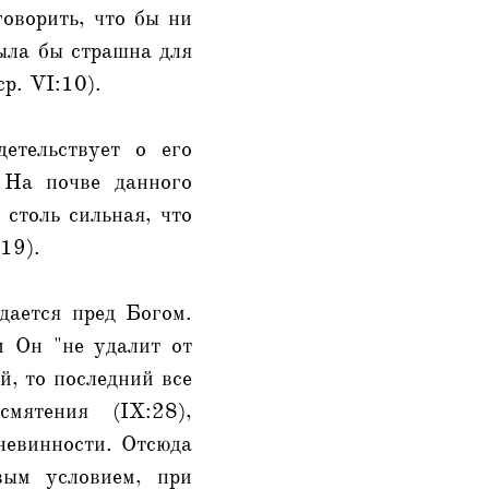
говорить, что бы ни
была бы страшна для
р. VI:10).
етельствует о его
. На почве данного
 столь сильная, что
 19).
дается пред Богом.
и Он "не удалит от
й, то последний все
мятения (IX:28),
невинности. Отсюда
вым условием, при