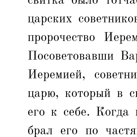
царских советнико
пророчество Иере
Посоветовавши Вар
Иеремией, советн
царю, который в с
его к себе. Когда
брал его по част