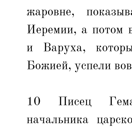
жаровне, показы
Иеремии, а потом 
и Варуха, котор
Божией, успели вов
10 Писец Гема
начальника царск