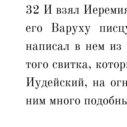
32 И взял Иеремия
его Варуху писц
написал в нем из 
того свитка, кото
Иудейский, на огн
ним много подобны