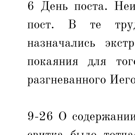
6 День поста. Неи
пост. В те тру
назначались экст
покаяния для тог
разгневанного Иего
9-26 О содержании
свитка было тотча