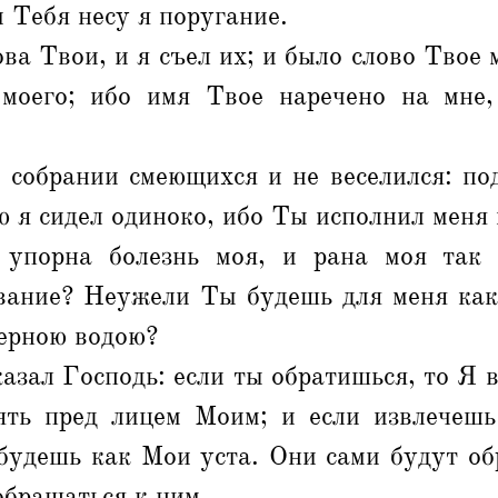
и Тебя несу я поругание.
ва Твои, и я съел их; и было слово Твое м
 моего; ибо имя Твое наречено на мне
в собрании смеющихся и не веселился: по
 я сидел одиноко, ибо Ты исполнил меня 
упорна болезнь моя, и рана моя так 
евание? Неужели Ты будешь для меня ка
верною водою?
казал Господь: если ты обратишься, то Я в
ять пред лицем Моим; и если извлечешь
будешь как Мои уста. Они сами будут об
обращаться к ним.