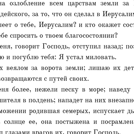
а озлобление всем царствам земли за
дейского, за то, что он сделал в Иерусали
еет о тебе, Иерусалим? и кто окажет сос
ебе спросить о твоем благосостоянии?
ня, говорит Господь, отступил назад; п
ю и погублю тебя: Я устал миловать.
х веялом за ворота земли; лишаю их дет
возвращаются с путей своих.
ня более, нежели песку в море; наведу 
ителя в полдень; нападет на них внезапн
можении родившая семерых, испускает ды
ь солнце ее, она постыжена и посрамлен
д глазами врагов их, говорит Господь.