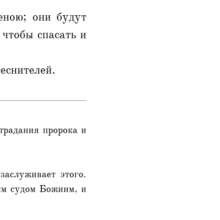
еною; они будут
 чтобы спасать и
теснителей.
традания пророка и
заслуживает этого.
ым судом Божиим, и