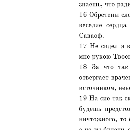
знаешь, что рад
16 Обретены сло
веселие сердца
Саваоф.
17 Не сидел я 
мне рукою Твоею
18 За что так 
отвергает врач
источником, не
19 На сие так с
будешь предсто
ничтожного, то 
а не ты будешь 