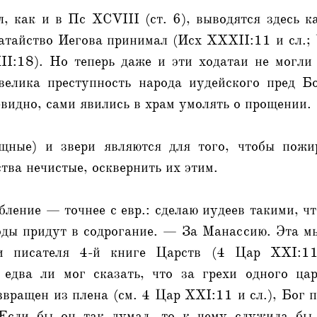
 как и в Пс XCVIII (ст. 6), выводятся здесь к
атайство Иегова принимал (Исх XXXII:11 и сл.;
XII:18). Но теперь даже и эти ходатаи не могл
велика преступность народа иудейского пред Б
евидно, сами явились в храм умолять о прощении.
щные) и звери являются для того, чтобы пожи
ства нечистые, осквернить их этим.
бление — точнее с евр.: сделаю иудеев такими, чт
оды придут в содрогание. — За Манассию. Эта м
и писателя 4-й книге Царств (4 Цар XXI:11
едва ли мог сказать, что за грехи одного ца
звращен из плена (см. 4 Цар ХХI:11 и сл.), Бог п
 Если бы он так думал, то к чему служила бы 