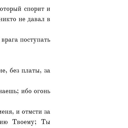
который спорит и
 никто не давал в
 врага поступать
е, без платы, за
наешь; ибо огонь
еня, и отмсти за
нию Твоему; Ты