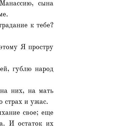
 Манассию, сына
ме.
традание к тебе?
оэтому Я простру
ей, гублю народ
на них, на мать
о страх и ужас.
хание свое; еще
а. И остаток их