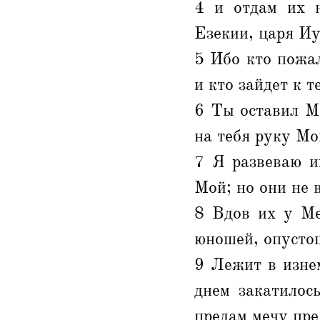
4 и отдам их н
Езекии, царя Иу
5 Ибо кто пожал
и кто зайдет к т
6 Ты оставил Ме
на тебя руку Мо
7 Я развеваю и
Мой; но они не 
8 Вдов их у Ме
юношей, опустош
9 Лежит в изне
днем закатилос
предам мечу пре