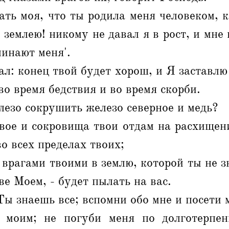
ать моя, что ты родила меня человеком, 
 землею! никому не давал я в рост, и мне
линают меня'.
ал: конец твой будет хорош, и Я заставлю
во время бедствия и во время скорби.
езо сокрушить железо северное и медь?
ое и сокровища твои отдам на расхищени
во всех пределах твоих;
 врагами твоими в землю, которой ты не з
ве Моем, - будет пылать на вас.
Ты знаешь все; вспомни обо мне и посети м
м моим; не погуби меня по долготерпе