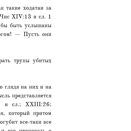
ак такие ходатаи за
 Чис XIV:13 и сл. 1
и бы быть услышаны
огом! — Пусть они
рать трупы убитых
о глядя на них и на
ысль представляется
 и сл.; XXIII:26;
ря, который притом
огубит все-таки все
и его проповедь о