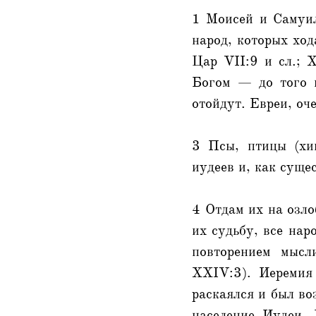
1 Моисей и Самуил,
народ, которых ход
Цар VII:9 и сл.; 
Богом — до того 
отойдут. Евреи, оч
3 Псы, птицы (хи
иудеев и, как суще
4 Отдам их на озло
их судьбу, все нар
повторением мысл
XXIV:3). Иеремия 
раскаялся и был во
население Иудеи.