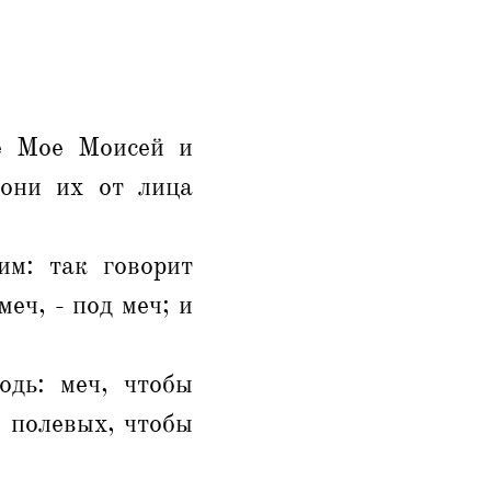
це Мое Моисей и
гони их от лица
им: так говорит
меч, - под меч; и
одь: меч, чтобы
й полевых, чтобы