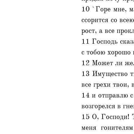
10 `Горе мне, м
ссорится со всею
рост, а все прок
11 Господь сказ
с тобою хорошо 
12 Может ли жел
13 Имущество тв
все грехи твои, 
14 и отправлю с
возгорелся в гне
15 О, Господи! 
меня гонителя