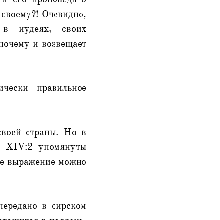
 своему?! Очевидно,
 в иудеях, своих
 почему и возвещает
чески правильное
своей страны. Но в
 в XIV:2 упомянуты
все выражение можно
передано в сирском