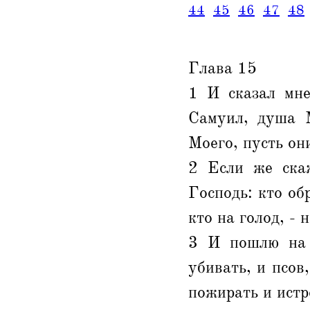
44
45
46
47
48
Глава 15
1 И сказал мне
Самуил, душа М
Моего, пусть он
2 Если же скаж
Господь: кто обр
кто на голод, - н
3 И пошлю на н
убивать, и псов
пожирать и истр