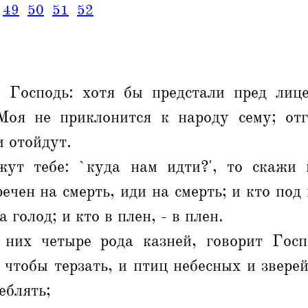
49
50
51
52
 Господь: хотя бы предстали пред ли
оя не приклонится к народу сему; от
и отойдут.
ут тебе: `куда нам идти?', то скажи 
ечен на смерть, иди на смерть; и кто под 
а голод; и кто в плен, - в плен.
их четыре рода казней, говорит Госп
, чтобы терзать, и птиц небесных и звере
еблять;