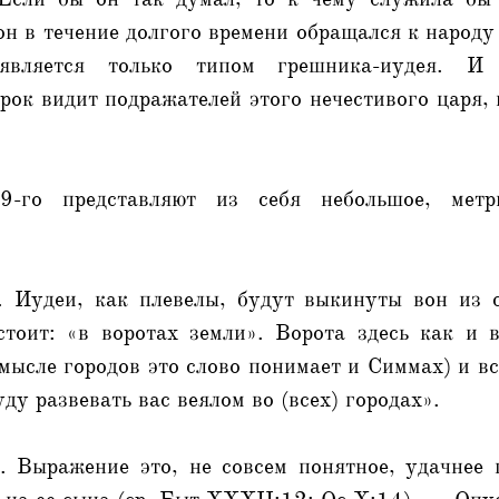
он в течение долгого времени обращался к народу
является только типом грешника-иудея. И
рок видит подражателей этого нечестивого царя,
-го представляют из себя небольшое, метри
. Иудеи, как плевелы, будут выкинуты вон из 
стоит: «в воротах земли». Ворота здесь как и
смысле городов это слово понимает и Симмах) и 
уду развевать вас веялом во (всех) городах».
 Выражение это, не совсем понятное, удачнее 