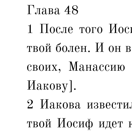
Глава 48
1 После того Иоси
твой болен. И он 
своих, Манассию
Иакову].
2 Иакова известил
твой Иосиф идет к