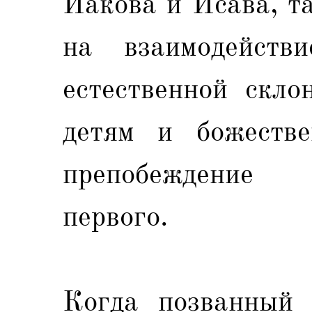
Иакова и Исава, т
на взаимодейст
естественной скло
детям и божеств
препобеждение 
первого.
Когда позванный