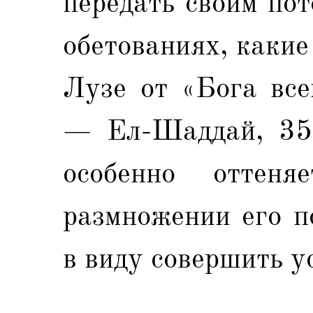
передать своим по
обетованиях, каки
Лузе от «Бога все
— Ел-Шаддай, 35:1
особенно оттен
размножении его п
в виду совершить у