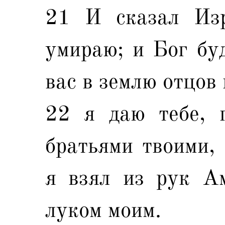
21 И сказал Изр
умираю; и Бог буд
вас в землю отцов
22 я даю тебе, 
братьями твоими, 
я взял из рук А
луком моим.