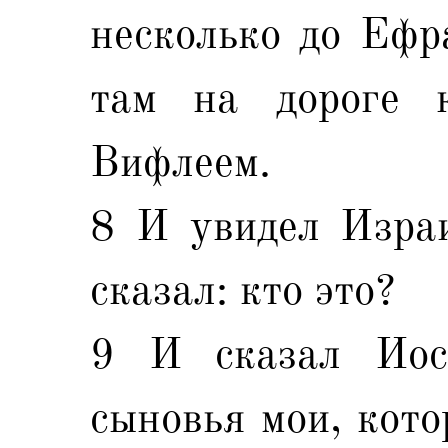
несколько до Ефр
там на дороге 
Вифлеем.
8 И увидел Изра
сказал: кто это?
9 И сказал Иос
сыновья мои, кото