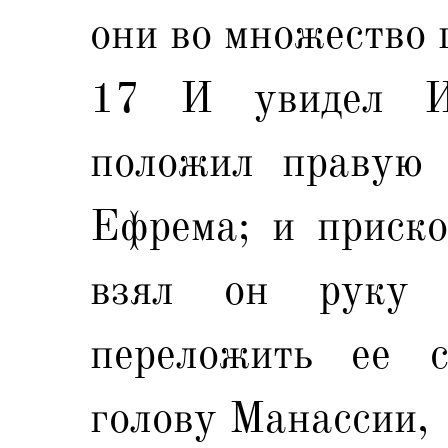
они во множество 
17 И увидел И
положил правую 
Ефрема; и приско
взял он руку 
переложить ее 
голову Манассии,