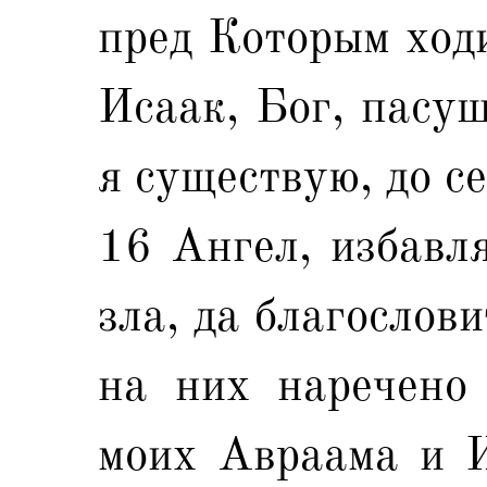
пред Которым ход
Исаак, Бог, пасущ
я существую, до се
16 Ангел, избавл
зла, да благослови
на них наречено
моих Авраама и И