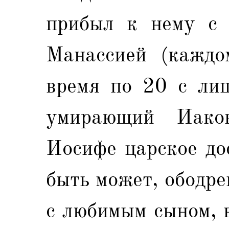
прибыл к нему с 
Манассией (каждо
время по 20 с лиш
умирающий Иако
Иосифе царское до
быть может, ободр
с любимым сыном, в