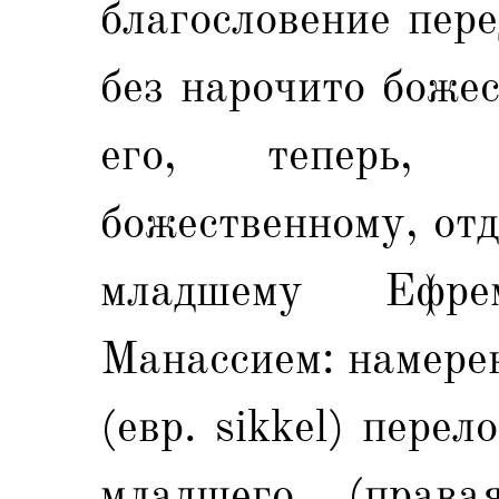
благословение пер
без нарочито боже
его, теперь,
божественному, от
младшему Ефр
Манассием: намере
(евр. sikkel) пере
младшего (прав