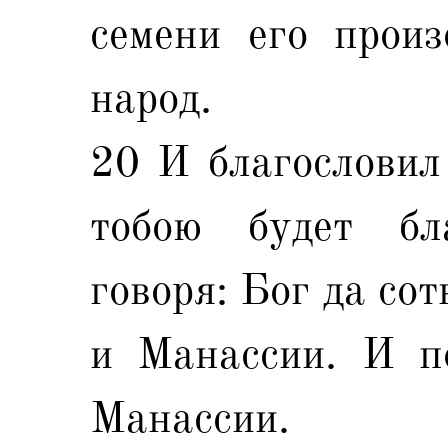
семени его произ
народ.
20 И благословил 
тобою будет бла
говоря: Бог да со
и Манассии. И п
Манассии.