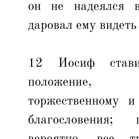
он не надеялся 
даровал ему видеть
12 Иосиф став
положение, 
торжественному и
благословения; 
вероятно, все т