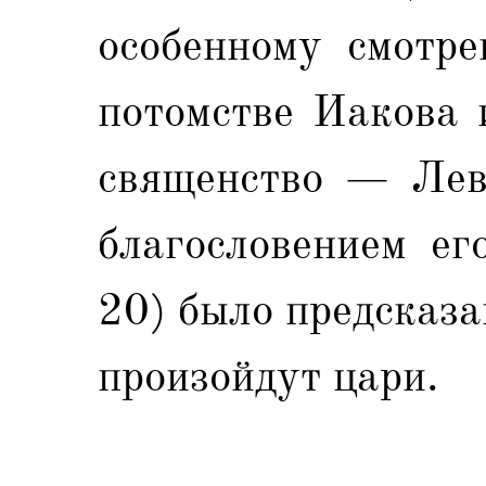
особенному смотр
потомстве Иакова 
священство — Леви
благословением ег
20) было предсказан
произойдут цари.