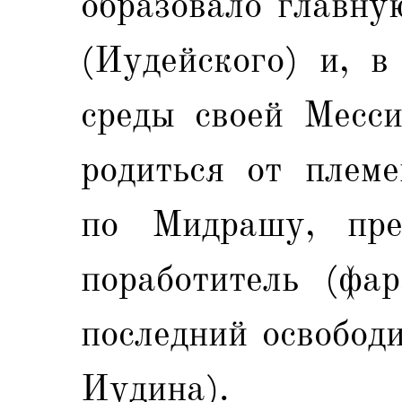
образовало главну
(Иудейского) и, в
среды своей Месси
родиться от племе
по Мидрашу, пр
поработитель (фа
последний освобод
Иудина).