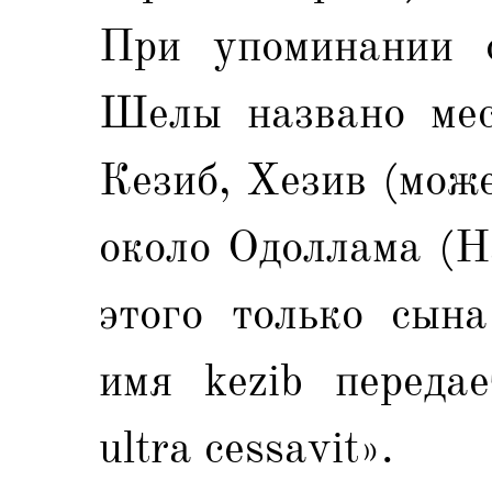
При упоминании 
Шелы названо мес
Кезиб, Хезив (мож
около Одоллама (Н
этого только сына
имя kezib передае
ultra cessavit».