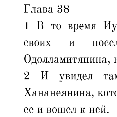
Глава 38
1 В то время Иу
своих и посе
Одолламитянина, к
2 И увидел та
Хананеянина, кото
ее и вошел к ней.