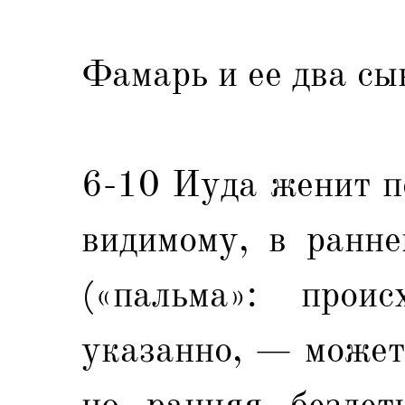
Фамарь и ее два сы
6-10 Иуда женит п
видимому, в ранне
(«пальма»: прои
указанно, — может
но ранняя бездет