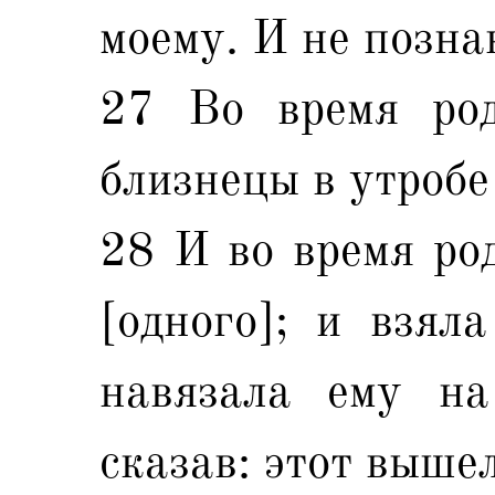
моему. И не познав
27 Во время род
близнецы в утробе 
28 И во время род
[одного]; и взял
навязала ему на
сказав: этот выше