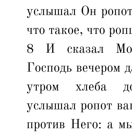
услышал Он ропот
что такое, что роп
8 И сказал Мои
Господь вечером д
утром хлеба д
услышал ропот ва
против Него: а мы