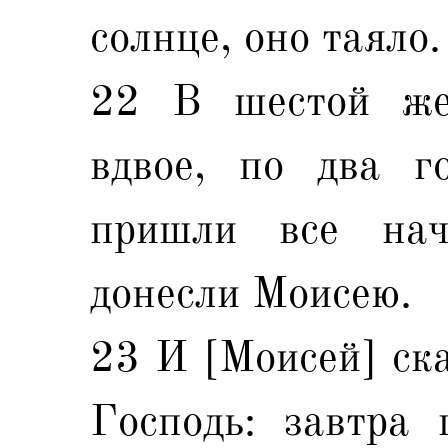
солнце, оно таяло.
22 В шестой же
вдвое, по два г
пришли все нач
донесли Моисею.
23 И [Моисей] ска
Господь: завтра 