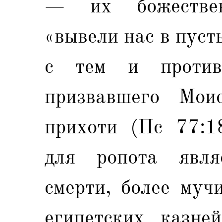
— их божественн
«вывели нас в пусты
с тем и против
призвавшего Мои
прихоти (Пс 77:18
для ропота явля
смерти, более муч
египетских казне