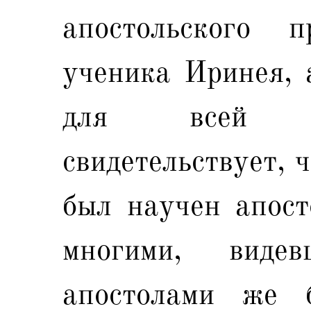
апостольского 
ученика Иринея, а
для всей Ц
свидетельствует, 
был научен апост
многими, виде
апостолами же 