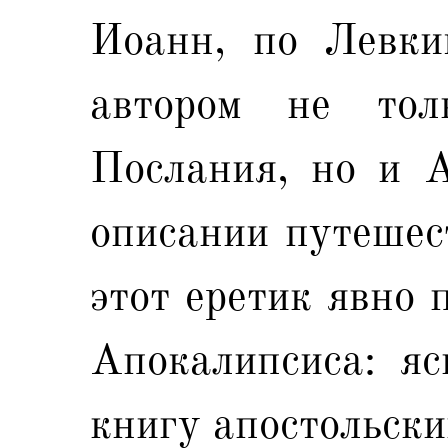
Иоанн, по Левкию
автором не то
Послания, но и А
описании путешес
этот еретик явно 
Апокалипсиса: яс
книгу апостольски