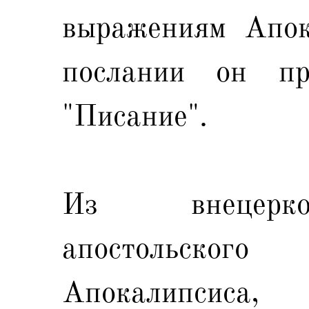
выражениям Апок
послании он пр
"Писание".
Из внецерко
апостольског
Апокалипсиса