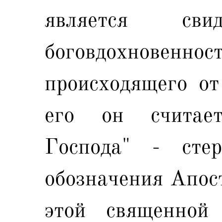
является сви
боговдохновенно
происходящего от
его он считае
Господа" - сте
обозначения Апос
этой священной