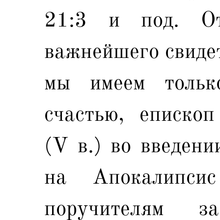
21:3 и под. От
важнейшего свидет
мы имеем тольк
счастью, еписко
(V в.) во введени
на Апокалипси
поручителям з