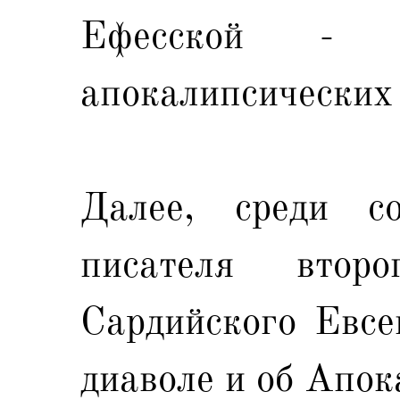
Ефесской - 
апокалипсических 
Далее, среди со
писателя втор
Сардийского Евсе
диаволе и об Апок