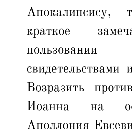
Апокалипсису,
краткое заме
пользован
свидетельствами 
Возразить проти
Иоанна на ос
Аполлония Евсевий