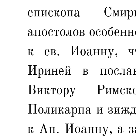
епископа Сми
апостолов особенн
к ев. Иоанну, чт
Ириней в посл
Виктору Римск
Поликарпа и зижд
к Ап. Иоанну, а з