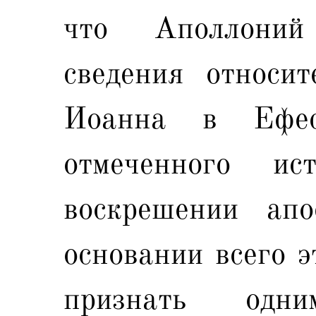
что Аполлоний
сведения относит
Иоанна в Ефес
отмеченного ис
воскрешении апо
основании всего 
признать одн