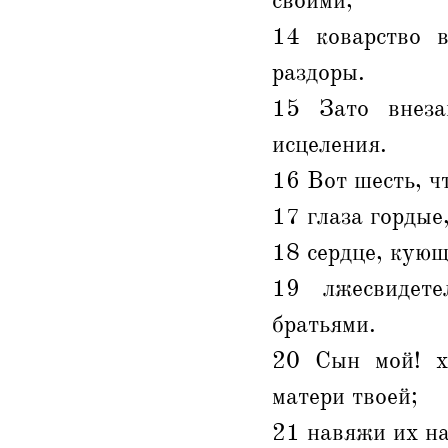
своими;
14 коварство в
раздоры.
15 Зато внеза
исцеления.
16 Вот шесть, ч
17 глаза гордые
18 сердце, кующ
19 лжесвидет
братьями.
20 Сын мой! хр
матери твоей;
21 навяжи их на