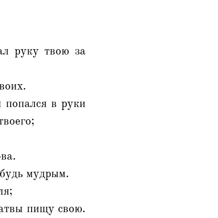
ал руку твою за
воих.
ы попался в руки
твоего;
ова.
 будь мудрым.
ля;
жатвы пищу свою.