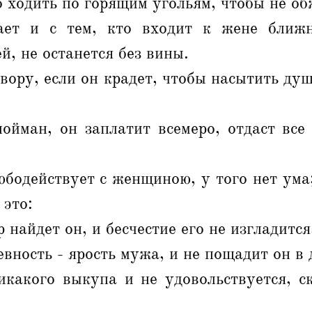
 ходить по горящим угольям, чтобы не об
ет и с тем, кто входит к жене ближне
й, не останется без вины.
вору, если он крадет, чтобы насытить душ
пойман, он заплатит всемеро, отдаст все
бодействует с женщиною, у того нет ума
 это:
 найдет он, и бесчестие его не изгладится
евность - ярость мужа, и не пощадит он в
икакого выкупа и не удовольствуется, с