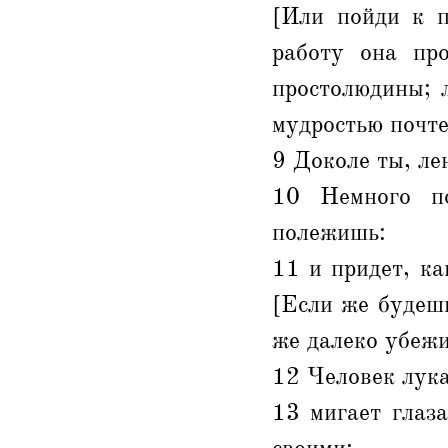
[Или пойди к п
работу она пр
простолюдины; 
мудростью почте
9 Доколе ты, ле
10 Немного по
полежишь:
11 и придет, ка
[Если же будешь
же далеко убежи
12 Человек лука
13 мигает глаз