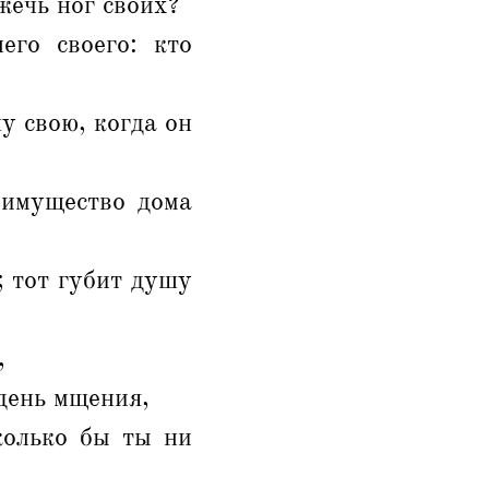
жечь ног своих?
го своего: кто
у свою, когда он
 имущество дома
; тот губит душу
,
 день мщения,
колько бы ты ни