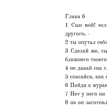
Глава 6
1 Сын мой! есл
другого, -
2 ты опутал себ
3 Сделай же, сы
ближнего твоего
4 не давай сна 
5 спасайся, как 
6 Пойди к мурав
7 Нет у него ни
8 но он заготов