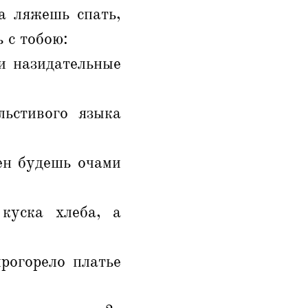
а ляжешь спать,
 с тобою:
 и назидательные
льстивого языка
ен будешь очами
куска хлеба, а
рогорело платье