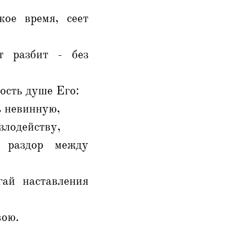
кое время, сеет
т разбит - без
зость душе Его:
ь невинную,
злодейству,
 раздор между
гай наставления
вою.