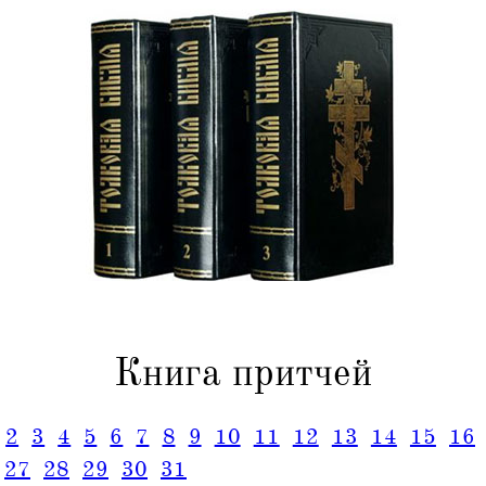
Книга притчей
2
3
4
5
6
7
8
9
10
11
12
13
14
15
16
27
28
29
30
31