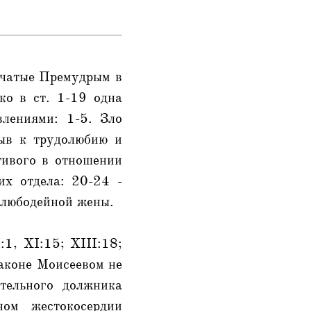
ачатые Премудрым в
ко в ст. 1-19 одна
влениями: 1-5. Зло
зыв к трудолюбию и
тивого в отношении
их отдела: 20-24 -
елюбодейной жены.
:1, XI:15; XIII:18;
законе Моисеевом не
ятельного должника
ном жестокосердии