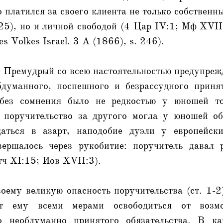
о платился за своего клиента не только собствен
5), но и личной свободой (4 Цар IV:1; Мф XVII
s Volkes Israel. 3 A (1866), s. 246).
 Премудрый со всею настоятельностью предупреж
бдуманного, поспешного и безрассудного приня
о без сомнения было не редкостью у юношей то
 поручительство за другого могла у юношей о
щаться в азарт, наподобие дуэли у европейски
вершалось через рукобитие: поручитель давал
тч XI:15; Иов XVII:3).
оему великую опасность поручительства (ст. 1-
ует ему всеми мерами освободиться от возм
го необдуманно принятого обязательства. В ка