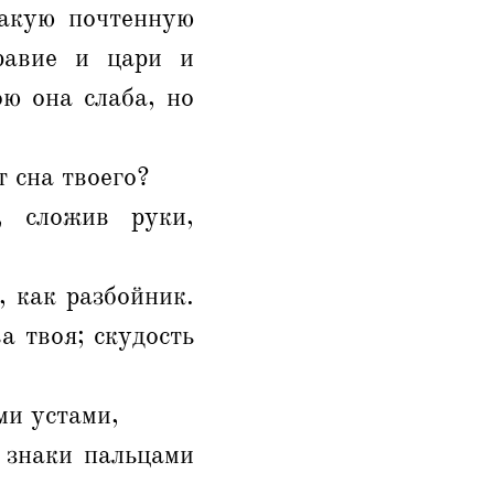
какую почтенную
равие и цари и
ю она слаба, но
т сна твоего?
, сложив руки,
, как разбойник.
а твоя; скудость
ми устами,
 знаки пальцами