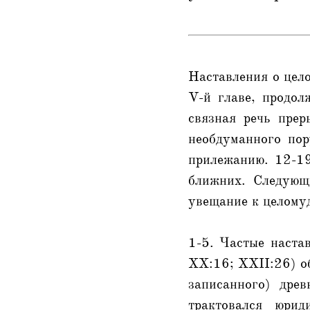
Наставления о цел
V-й главе, продол
связная речь прер
необдуманного пор
прилежанию. 12-19
ближних. Следующи
увещание к целомуд
1-5. Частые настав
XX:16; XXII:26) об
записанного) древ
трактовался юрид