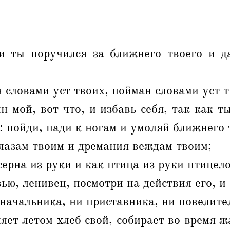
и ты поручился за ближнего твоего и д
я словами уст твоих, пойман словами уст т
н мой, вот что, и избавь себя, так как т
: пойди, пади к ногам и умоляй ближнего 
глазам твоим и дремания веждам твоим;
серна из руки и как птица из руки птицел
ью, ленивец, посмотри на действия его, и
 начальника, ни приставника, ни повелите
ляет летом хлеб свой, собирает во время 