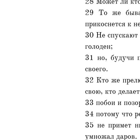
28 Может ли кто
29 То же быва
прикоснется к не
30 Не спускают 
голоден;
31 но, будучи 
своего.
32 Кто же прелю
свою, кто делает
33 побои и позор
34 потому что р
35 не примет н
умножал даров.