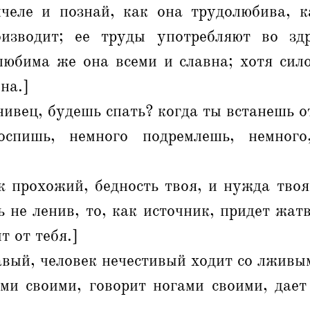
челе и познай, как она трудолюбива, 
оизводит; ее труды употребляют во зд
любима же она всеми и славна; хотя сило
на.]
нивец, будешь спать? когда ты встанешь о
спишь, немного подремлешь, немного
к прохожий, бедность твоя, и нужда твоя
 не ленив, то, как источник, придет жатв
т от тебя.]
вый, человек нечестивый ходит со лживы
ами своими, говорит ногами своими, дает