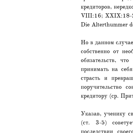
кредиторов, нередк
VIII:16; XXIX:18-2
Die Alterthummer de
Но в данном случае
собственно от нео
обязательств, чт
принимать на себя
страсть и превра
поручительство со
кредитору (ср. При
Указав, ученику св
(ст. 3-5) совет
последствии свое