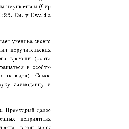
ным имуществом (Сир
I:25. См. у Ewald'a
дает ученика своего
тия поручительских
го времени (охота
бращаться в особую
х народов). Самое
 руку заимодавцу и
2), Премудрый далее
ожных неприятных
честве такой меры