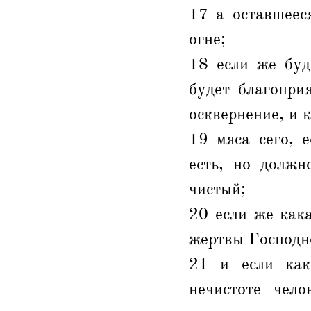
17 а оставшеес
огне;
18 если же буд
будет благопри
осквернение, и к
19 мяса сего, 
есть, но должн
чистый;
20 если же кака
жертвы Господне
21 и если как
нечистоте чело