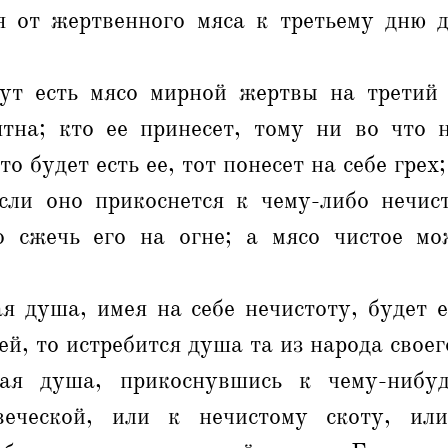
я от жертвенного мяса к третьему дню 
ут есть мясо мирной жертвы на третий 
ятна; кто ее принесет, тому ни во что н
то будет есть ее, тот понесет на себе грех;
если оно прикоснется к чему-либо нечис
о сжечь его на огне; а мясо чистое мо
я душа, имея на себе нечистоту, будет 
й, то истребится душа та из народа своег
ая душа, прикоснувшись к чему-нибуд
веческой, или к нечистому скоту, ил