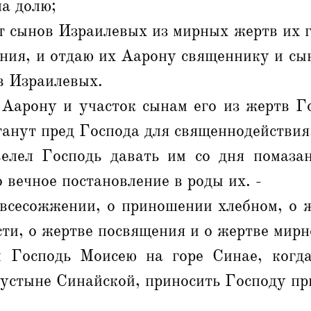
на долю;
т сынов Израилевых из мирных жертв их 
ния, и отдаю их Аарону священнику и сы
в Израилевых.
 Аарону и участок сынам его из жертв Го
танут пред Господа для священнодействия
елел Господь давать им со дня помаза
 вечное постановление в роды их. -
всесожжении, о приношении хлебном, о ж
ти, о жертве посвящения и о жертве мирн
 Господь Моисею на горе Синае, когд
пустыне Синайской, приносить Господу пр