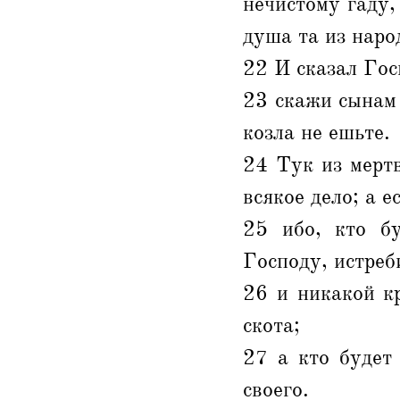
нечистому гаду,
душа та из наро
22 И сказал Гос
23 скажи сынам 
козла не ешьте.
24 Тук из мертв
всякое дело; а е
25 ибо, кто бу
Господу, истреб
26 и никакой к
скота;
27 а кто будет
своего.