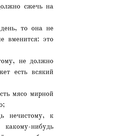
должно сжечь на
день, то она не
е вменится: это
тому, не должно
жет есть всякий
есть мясо мирной
о;
ь нечистому, к
и какому-нибудь