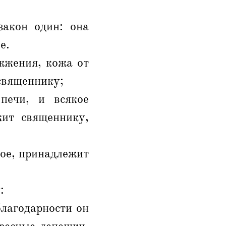
закон один: она
е.
жжения, кожа от
священнику;
печи, и всякое
жит священнику,
хое, принадлежит
:
благодарности он