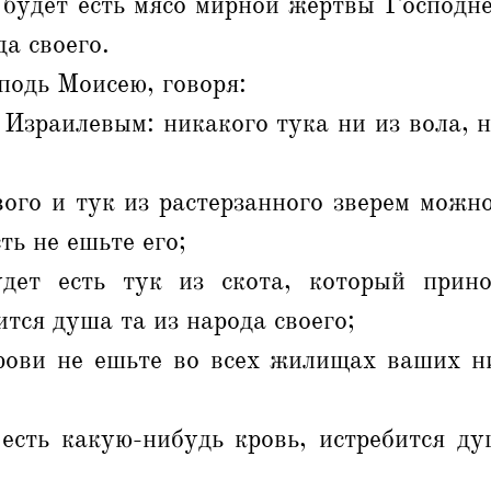
 будет есть мясо мирной жертвы Господне
да своего.
подь Моисею, говоря:
Израилевым: никакого тука ни из вола, н
ого и тук из растерзанного зверем можн
сть не ешьте его;
дет есть тук из скота, который прин
ится душа та из народа своего;
рови не ешьте во всех жилищах ваших ни
 есть какую-нибудь кровь, истребится ду