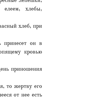
ресные лепешки,
 елеем, хлебы,
васный хлеб, при
ь принесет он в
ропящему кровью
день приношения
я, то жертву его
ееся от нее есть