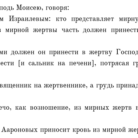
подь Моисею, говоря:
м Израилевым: кто представляет мирн
з мирной жертвы часть должен принес
ми должен он принести в жертву Господ
ести [и сальник на печени], потрясая г
священник на жертвеннике, а грудь прина
ечо, как возношение, из мирных жертв 
 Аароновых приносит кровь из мирной же