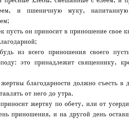
и пресные хлебы, смешанные с елеем, и п
еем, и пшеничную муку, напитанную
ем;
к пусть он приносит в приношение свое к
лагодарной;
будь из всего приношения своего пуст
поду: это принадлежит священнику, к
 жертвы благодарности должно съесть в 
тавлять от него до утра.
приносит жертву по обету, или от усерди
ень приношения, и на другой день оставш