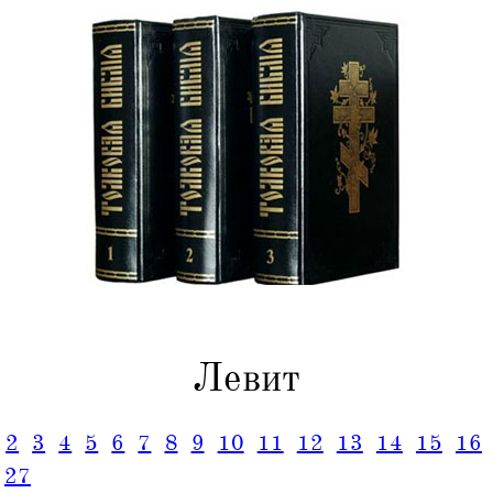
Левит
2
3
4
5
6
7
8
9
10
11
12
13
14
15
16
27