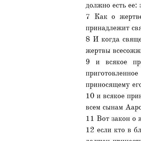
должно есть ее: 
7 Как о жертве
принадлежит свя
8 И когда свящ
жертвы всесожже
9 и всякое пр
приготовленное
приносящему ег
10 и всякое при
всем сынам Ааро
11 Вот закон о 
12 если кто в б