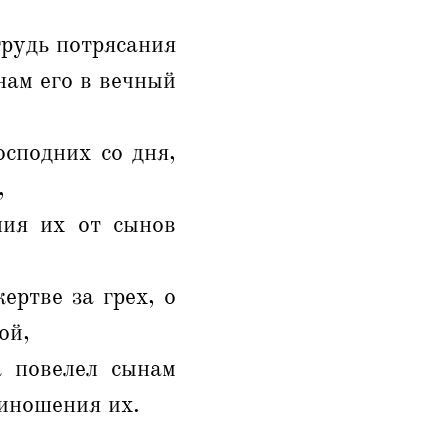
грудь потрясания
нам его в вечный
сподних со дня,
,
ния их от сынов
ертве за грех, о
ой,
а повелел сынам
иношения их.