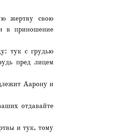
ую жертву свою
ти в приношение
у: тук с грудью
рудь пред лицем
длежит Аарону и
ваших отдавайте
ртвы и тук, тому