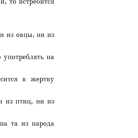
й, то истребится
и из овцы, ни из
о употреблять на
осится в жертву
 из птиц, ни из
ша та из народа