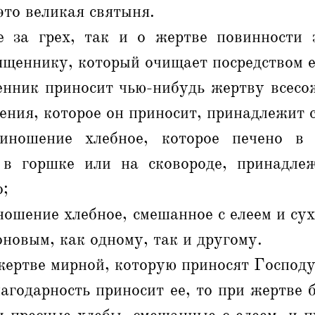
это великая святыня.
 за грех, так и о жертве повинности 
щеннику, который очищает посредством е
енник приносит чью-нибудь жертву всесо
ния, которое он приносит, принадлежит 
иношение хлебное, которое печено в 
 в горшке или на сковороде, принадле
о;
ношение хлебное, смешанное с елеем и су
новым, как одному, так и другому.
жертве мирной, которую приносят Господу
лагодарность приносит ее, то при жертве 