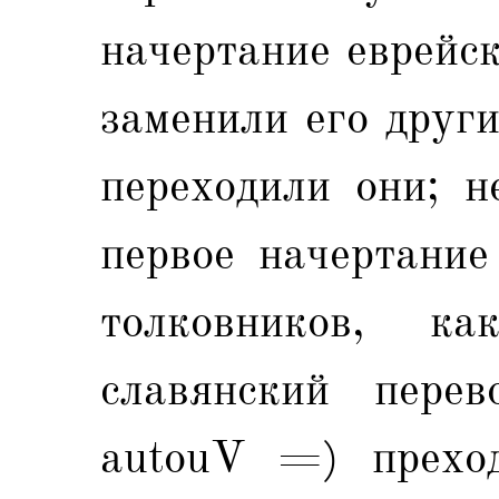
начертание еврейс
заменили его друг
переходили они; н
первое начертание
толковников, ка
славянский перев
autouV =) преход