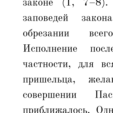
законе (1, 7–8)
заповедей зако
обрезании все
Исполнение посл
частности, для вс
пришельца, жела
совершении Па
приближалось. Одн