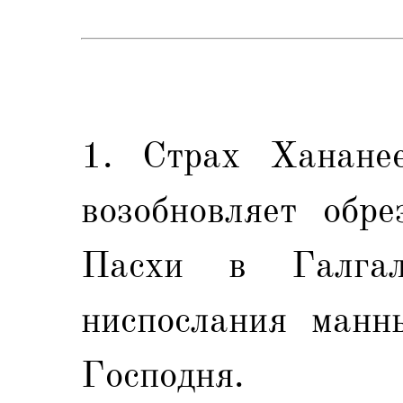
1. Страх Ханане
возобновляет обре
Пасхи в Галгал
ниспослания манн
Господня.