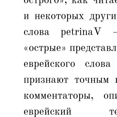
и некоторых други
слова petrinaV 
«острые» представ
еврейского слова
признают точным и
комментаторы, о
еврейский те