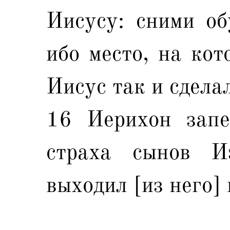
Иисусу: сними об
ибо место, на кот
Иисус так и сдела
16 Иерихон запе
страха сынов И
выходил [из него] 