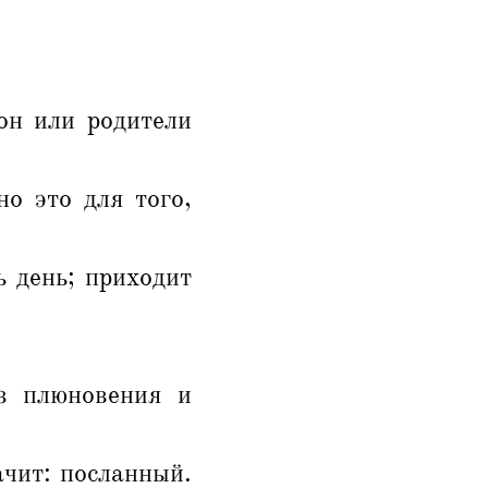
он или родители
но это для того,
 день; приходит
з плюновения и
ачит: посланный.