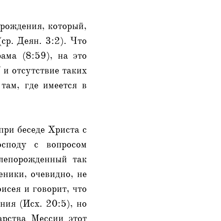
 рождения, который,
ср. Деян. 3:2). Что
ама (8:59), на это
 и отсутствие таких
 там, где имеется в
при беседе Христа с
осподу с вопросом
слепорожденный так
еники, очевидно, не
исея и говорит, что
ния (Исх. 20:5), но
арства Мессии этот