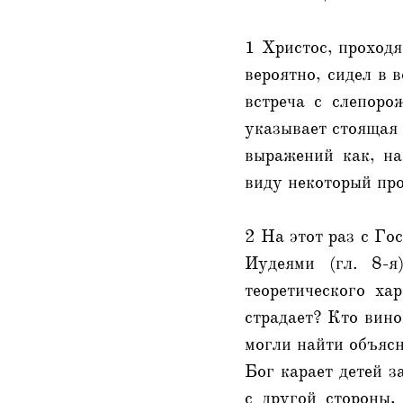
1 Христос, проходя
вероятно, сидел в 
встреча с слепоро
указывает стоящая 
выражений как, нап
виду некоторый про
2 На этот раз с Го
Иудеями (гл. 8-я
теоретического ха
страдает? Кто вино
могли найти объясн
Бог карает детей з
с другой стороны,