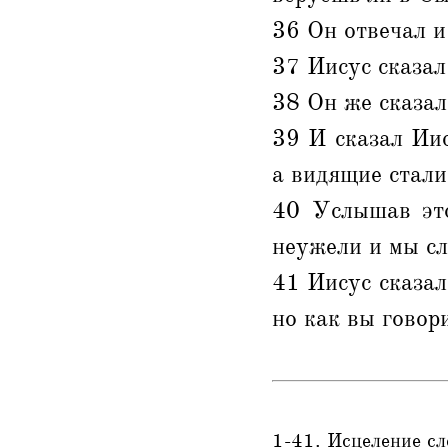
36 Он отвечал и
37 Иисус сказал
38 Он же сказал
39 И сказал Иис
а видящие стали
40 Услышав это
неужели и мы с
41 Иисус сказал
но как вы говори
1-41. Исцеление с