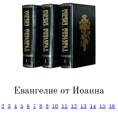
Евангелие от Иоанна
2
3
4
5
6
7
8
9
10
11
12
13
14
15
16