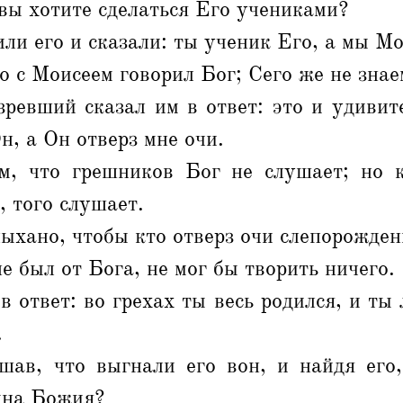
вы хотите сделаться Его учениками?
ли его и сказали: ты ученик Его, а мы М
о с Моисеем говорил Бог; Сего же не знае
ревший сказал им в ответ: это и удивит
н, а Он отверз мне очи.
, что грешников Бог не слушает; но 
, того слушает.
лыхано, чтобы кто отверз очи слепорожде
е был от Бога, не мог бы творить ничего.
в ответ: во грехах ты весь родился, и ты
.
шав, что выгнали его вон, и найдя его,
ына Божия?