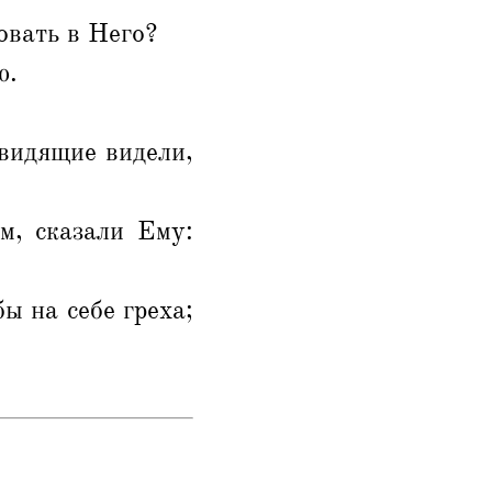
овать в Него?
ю.
евидящие видели,
м, сказали Ему:
ы на себе греха;