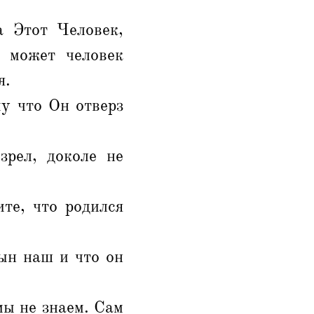
а Этот Человек,
к может человек
я.
у что Он отверз
зрел, доколе не
те, что родился
сын наш и что он
 мы не знаем. Сам