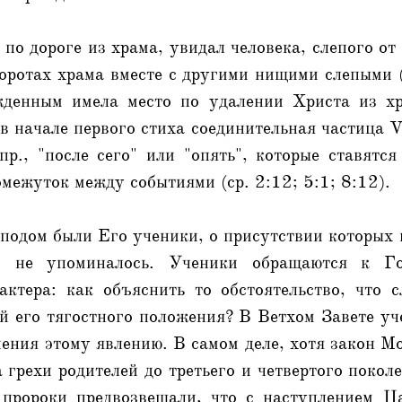
 по дороге из храма, увидал человека, слепого от
воротах храма вместе с другими нищими слепыми (
жденным имела место по удалении Христа из хр
в начале первого стиха соединительная частица V
р., "после сего" или "опять", которые ставятся
межуток между событиями (ср. 2:12; 5:1; 8:12).
сподом были Его ученики, о присутствии которых 
) не упоминалось. Ученики обращаются к Г
рактера: как объяснить то обстоятельство, что 
й его тягостного положения? В Ветхом Завете уч
ения этому явлению. В самом деле, хотя закон Мо
а грехи родителей до третьего и четвертого поколе
 пророки предвозвещали, что с наступлением Ц