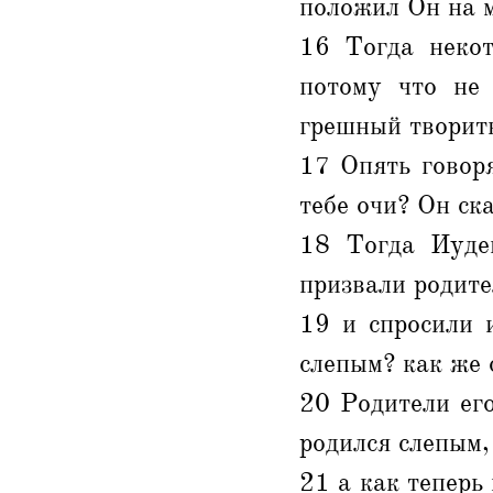
положил Он на м
16 Тогда некот
потому что не 
грешный творить
17 Опять говор
тебе очи? Он ска
18 Тогда Иудеи
призвали родите
19 и спросили 
слепым? как же 
20 Родители его
родился слепым,
21 а как теперь 