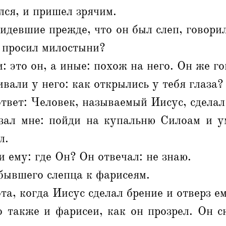
ся, и пришел зрячим.
идевшие прежде, что он был слеп, говорил
 просил милостыни?
 это он, а иные: похож на него. Он же го
вали у него: как открылись у тебя глаза?
ответ: Человек, называемый Иисус, сделал
азал мне: пойди на купальню Силоам и у
л.
и ему: где Он? Он отвечал: не знаю.
бывшего слепца к фарисеям.
та, когда Иисус сделал брение и отверз ем
 также и фарисеи, как он прозрел. Он с