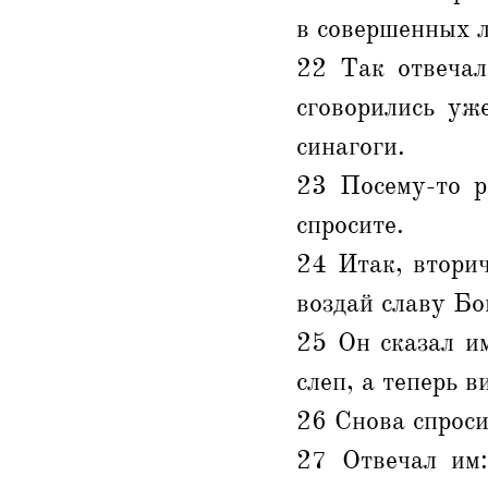
в совершенных ле
22 Так отвечал
сговорились уж
синагоги.
23 Посему-то р
спросите.
24 Итак, вторич
воздай славу Бо
25 Он сказал им
слеп, а теперь в
26 Снова спроси
27 Отвечал им: