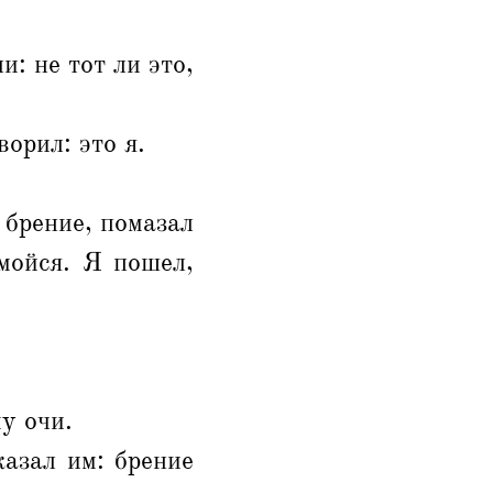
и: не тот ли это,
ворил: это я.
 брение, помазал
мойся. Я пошел,
у очи.
казал им: брение