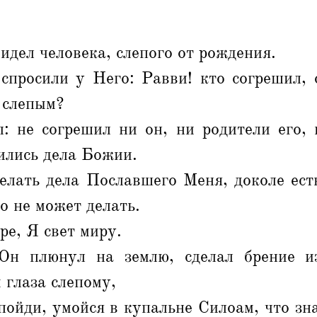
видел человека, слепого от рождения.
спросили у Него: Равви! кто согрешил, 
я слепым?
: не согрешил ни он, ни родители его, 
ились дела Божии.
елать дела Пославшего Меня, доколе есть
о не может делать.
ре, Я свет миру.
 Он плюнул на землю, сделал брение и
 глаза слепому,
 пойди, умойся в купальне Силоам, что зн