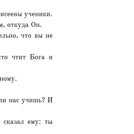
оисеевы ученики.
м, откуда Он.
ельно, что вы не
кто чтит Бога и
нному.
 ли нас учишь? И
 сказал ему: ты