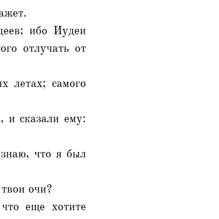
кажет.
деев; ибо Иудеи
ого отлучать от
х летах; самого
, и сказали ему:
 знаю, что я был
 твои очи?
 что еще хотите