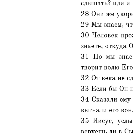
слышать? или и 
28 Они же укори
29 Мы знаем, чт
30 Человек проз
знаете, откуда О
31 Но мы знаем
творит волю Его
32 От века не с
33 Если бы Он н
34 Сказали ему 
выгнали его вон
35 Иисус, услы
веруешь ли в С