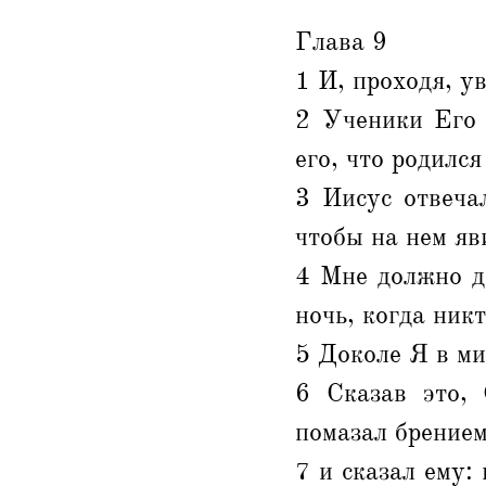
Глава 9
1 И, проходя, у
2 Ученики Его 
его, что родилс
3 Иисус отвечал
чтобы на нем яв
4 Мне должно д
ночь, когда никт
5 Доколе Я в ми
6 Сказав это,
помазал брением
7 и сказал ему: