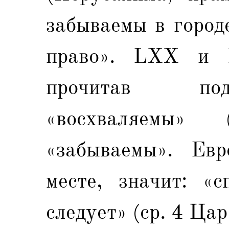
забываемы в город
право». LXX и В
прочитав под
«восхваляемы» 
«забываемы». Евр
месте, значит: «с
следует» (ср. 4 Цар