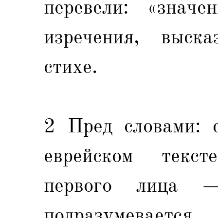
перевели: «значе
изречения, выск
стихе.
2 Пред словами: с
еврейском текст
первого лица 
подразумеваетс