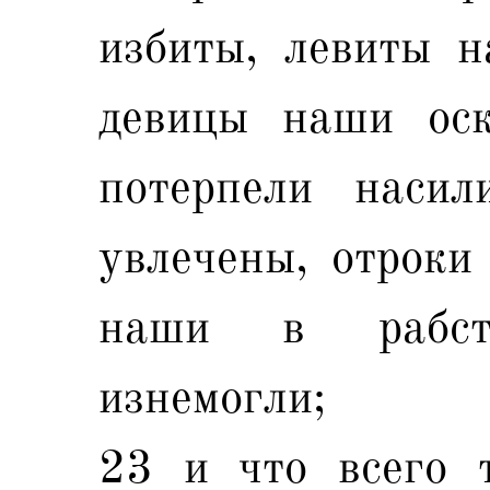
избиты, левиты н
девицы наши ос
потерпели насил
увлечены, отроки
наши в рабст
изнемогли;
23 и что всего 