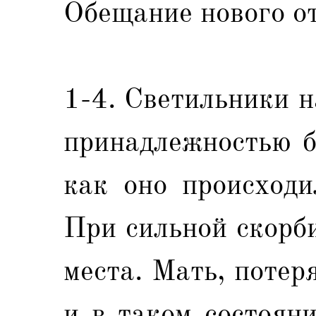
Обещание нового о
1-4. Светильники 
принадлежностью б
как оно происход
При сильной скорб
места. Мать, потер
и в таком состоян