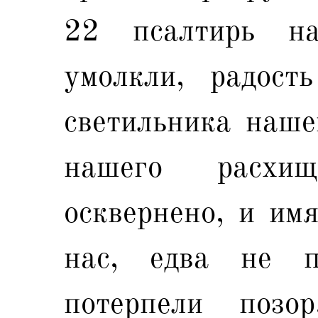
22 псалтирь н
умолкли, радост
светильника нашег
нашего расхи
осквернено, и имя
нас, едва не п
потерпели позо