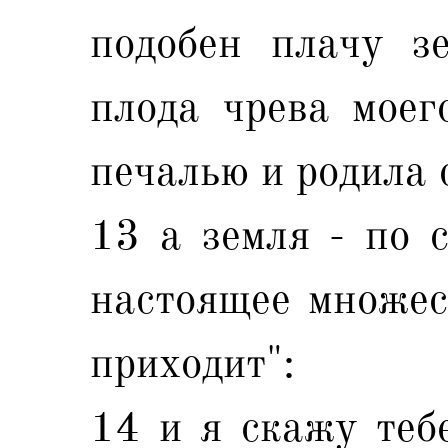
подобен плачу з
плода чрева моег
печалью и родила 
13 а земля - по с
настоящее множест
приходит":
14 и я скажу тебе