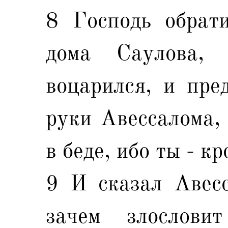
8 Господь обрат
дома Саулова, 
воцарился, и пре
руки Авессалома, 
в беде, ибо ты - к
9 И сказал Авесс
зачем злослови