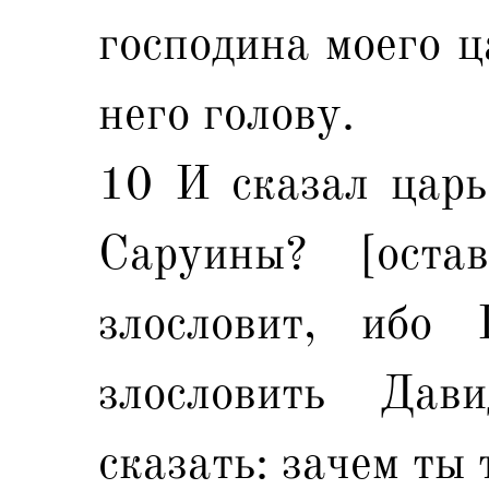
господина моего ц
него голову.
10 И сказал царь
Саруины? [оста
злословит, ибо 
злословить Да
сказать: зачем ты