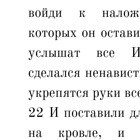
войди к налож
которых он остави
услышат все И
сделался ненавист
укрепятся руки все
22 И поставили д
на кровле, и 