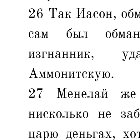
26 Так Иасон, обм
сам был обма
изгнанник, у
Аммонитскую.
27 Менелай же 
нисколько не за
царю деньгах, хо