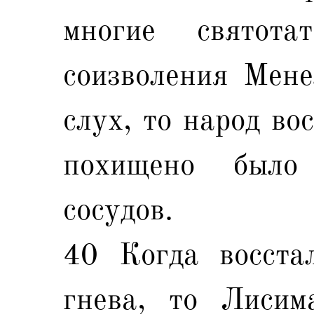
многие святота
соизволения Мене
слух, то народ во
похищено было
сосудов.
40 Когда восста
гнева, то Лисим