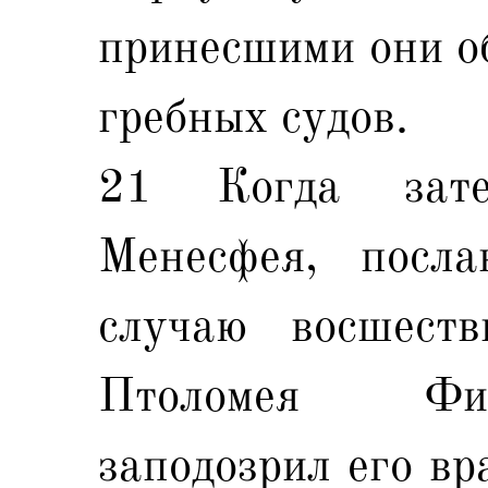
принесшими они о
гребных судов.
21 Когда зат
Менесфея, посл
случаю восшест
Птоломея Фил
заподозрил его вр