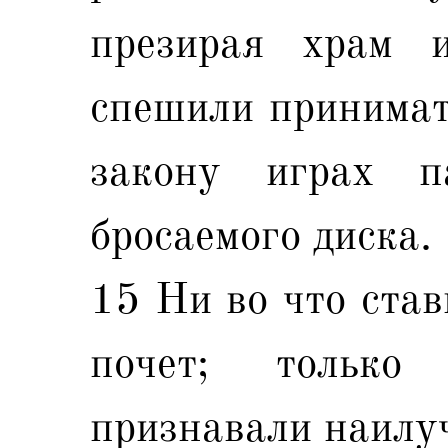
презирая храм 
спешили принимат
закону играх п
бросаемого диска.
15 Ни во что став
почет; только
признавали наилу