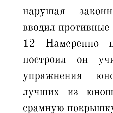
нарушая закон
вводил противные 
12 Намеренно п
построил он уч
упражнения юн
лучших из юнош
срамную покрышк