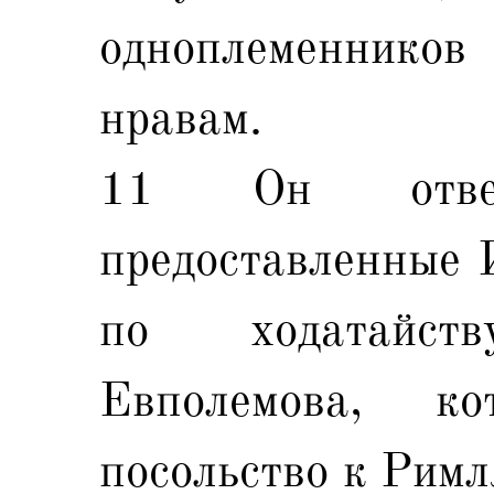
одноплеменнико
нравам.
11 Он отверг
предоставленные 
по ходатайст
Евполемова, ко
посольство к Римл