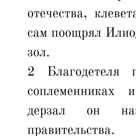
отечества, клеве
сам поощрял Илио
зол.
2 Благодетеля г
соплеменниках и
дерзал он наз
правительства.