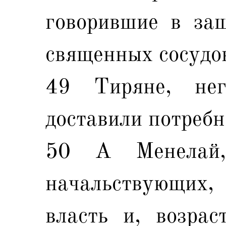
говорившие в защ
священных сосудо
49 Тиряне, не
доставили потребн
50 А Менелай,
начальствующих
власть и, возрас