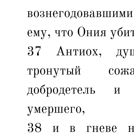
вознегодовавши
ему, что Ония уби
37 Антиох, ду
тронутый сожа
добродетель и 
умершего,
38 и в гневе н