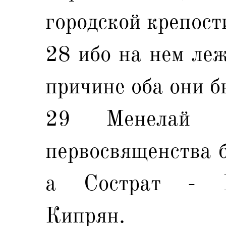
городской крепост
28 ибо на нем леж
причине оба они б
29 Менелай о
первосвященства б
а Сострат - К
Кипрян.