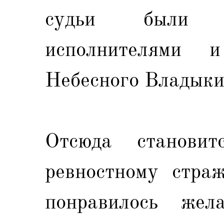
судьи были 
исполнителями 
Небесного Владыки
Отсюда становит
ревностному стра
понравилось жел