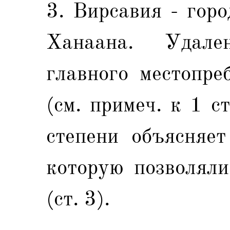
3. Вирсавия - гор
Xанаана. Удале
главного местопр
(см. примеч. к 1 ст
степени объясняет
которую позволяли
(ст. 3).