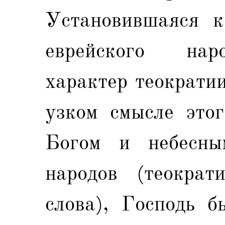
Установившаяся к
еврейского нар
характер теократии
узком смысле этог
Богом и небесны
народов (теокра
слова), Господь б