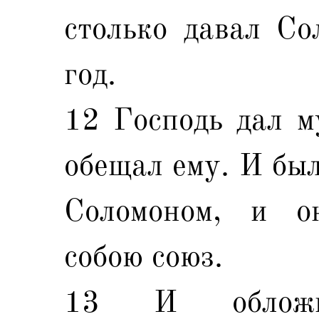
столько давал С
год.
12 Господь дал м
обещал ему. И бы
Соломоном, и о
собою союз.
13 И обложи