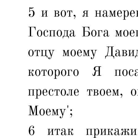
5 и вот, я намере
Господа Бога моег
отцу моему Давид
которого Я пос
престоле твоем, 
Моему';
6 итак прикажи