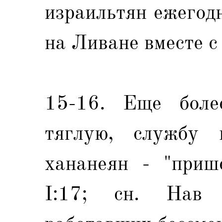
израильтян ежегод
на Ливане вместе 
15-16. Еще боле
тяглую, службу 
хананеян - "приш
I:17; сн. Нав 