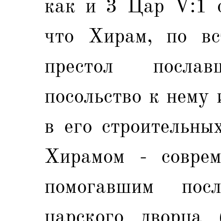
как и 3 Цар V:1 с
что Xирам, по вс
престол послав
посольство к нему
в его строительны
Xирамом - соврем
помогавшим пос
царского дворца