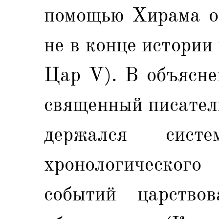
помощью Xирама оп
не в конце истории
Цар V). В объясне
священный писател
держался сист
хронологическог
событий царство