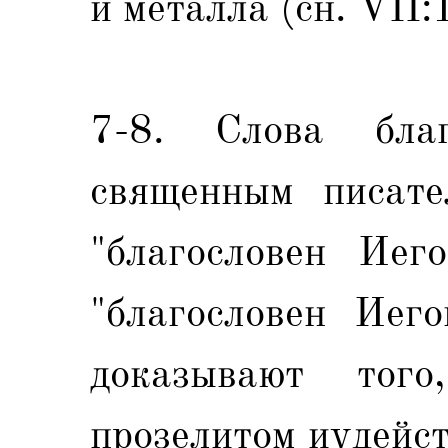
и металла (сн. VII:
7-8. Слова благ
священным писате
"благословен Иег
"благословен Иего
доказывают тог
прозелитом иудейст