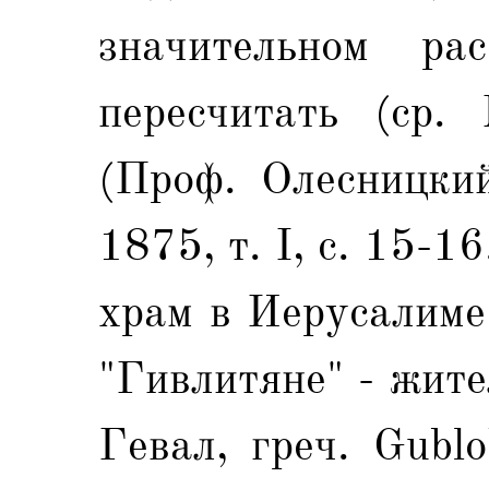
значительном ра
пересчитать (ср.
(Проф. Олесницкий
1875, т. I, с. 15-1
храм в Иерусалиме
"Гивлитяне" - жит
Гевал, греч. Gubl