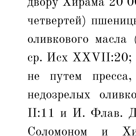
двору Xирама 20 0
четвертей) пшениц
оливкового масла (
ср. Исх XXVII:20; 
не путем пресса,
недозрелых оливк
II:11 и И. Флав. Д
Соломоном и Xи