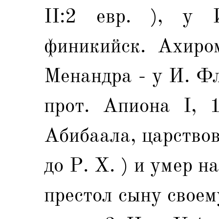
II:2 евр. ), у 
финикийск. Ахиро
Менандра - у И. Фл
прот. Апиона I, 
Абибаала, царствов
до Р. X. ) и умер н
престол сыну своем