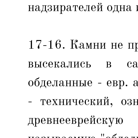
надзирателей одна 
17-16. Камни не п
высекались в с
обделанные - евр. 
- технический, оз
древнееврейск