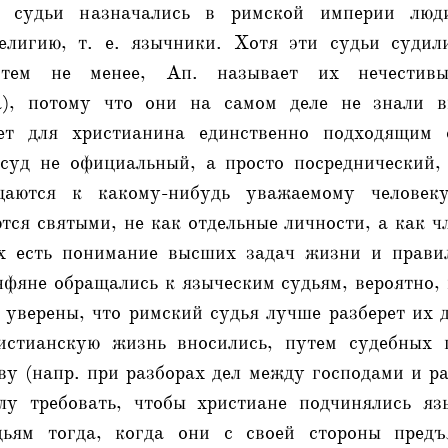
 судьи назначались в римской империи люд
елигию, т. е. язычники. Хотя эти судьи суди
 тем не менее, Ап. называет их нечестивы
ca), потому что они на самом деле не знали в
ет для христианина единственно подходящим 
, суд не официальный, а просто посреднический,
аются к какому-нибудь уважаемому человек
ся святыми, не как отдельные личности, а как 
х есть понимание высших задач жизни и прави
фяне обращались к языческим судьям, вероятно,
 уверены, что римский судья лучше разберет их 
истианскую жизнь вносились, путем судебных 
у (напр. при разборах дел между господами и ра
у требовать, чтобы христиане подчинялись яз
удьям тогда, когда они с своей стороны предъ