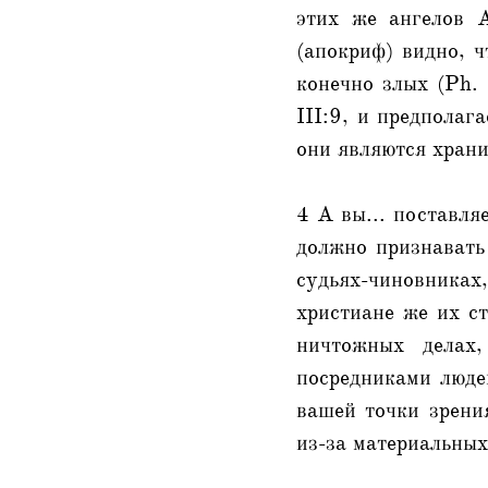
этих же ангелов А
(апокриф) видно, ч
конечно злых (Ph. 
III:9, и предполаг
они являются храни
4 А вы... поставля
должно признавать 
судьях-чиновниках,
христиане же их ст
ничтожных делах
посредниками люде
вашей точки зрения
из-за материальных