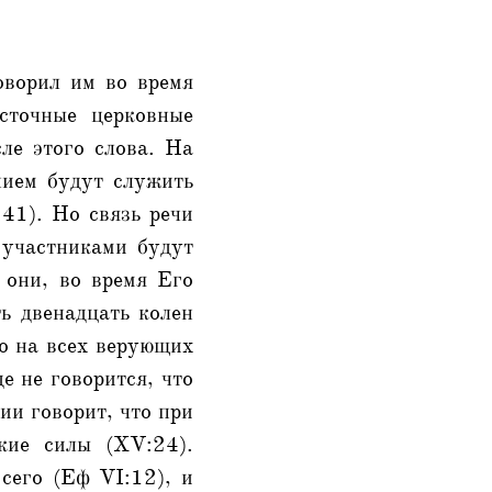
оворил им во время
сточные церковные
сле этого слова. На
нием будут служить
41). Но связь речи
о участниками будут
 они, во время Его
ть двенадцать колен
о на всех верующих
е не говорится, что
ии говорит, что при
кие силы (XV:24).
сего (Еф VI:12), и