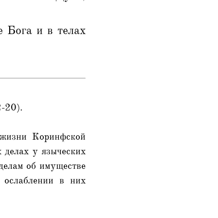
 Бога и в телах
-20).
 жизни Коринфской
х делах у языческих
 делам об имуществе
 ослаблении в них