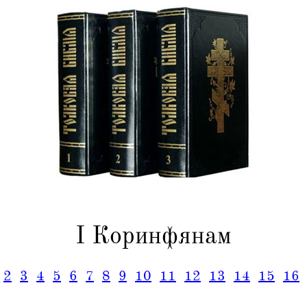
I Коринфянам
2
3
4
5
6
7
8
9
10
11
12
13
14
15
16