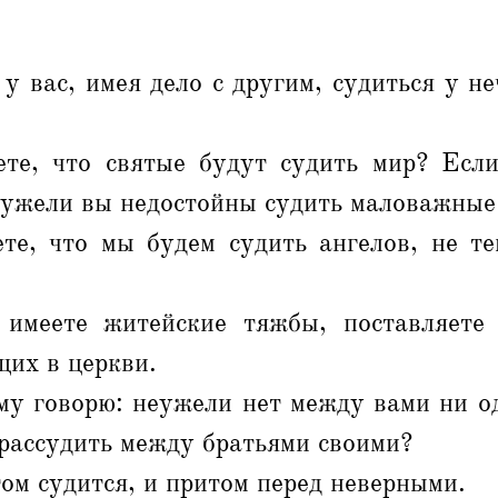
 у вас, имея дело с другим, судиться у не
ете, что святые будут судить мир? Есл
еужели вы недостойны судить маловажные
ете, что мы будем судить ангелов, не те
имеете житейские тяжбы, поставляете
щих в церкви.
му говорю: неужели нет между вами ни од
рассудить между братьями своими?
том судится, и притом перед неверными.