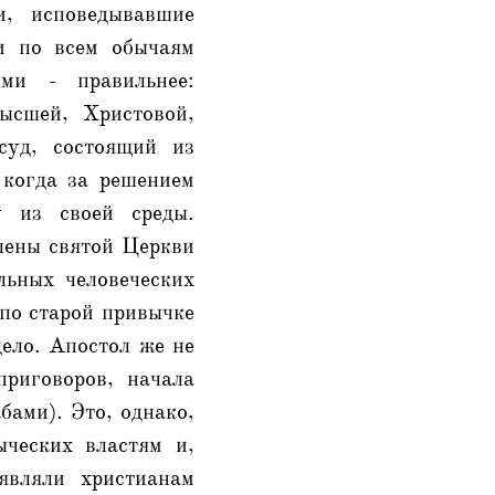
и, исповедывавшие
ли по всем обычаям
ми - правильнее:
ысшей, Христовой,
суд, состоящий из
 когда за решением
у из своей среды.
члены святой Церкви
льных человеческих
 по старой привычке
дело. Апостол же не
приговоров, начала
бами). Это, однако,
ыческих властям и,
являли христианам