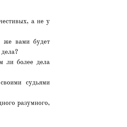
честивых, а не у
и же вами будет
 дела?
м ли более дела
 своими судьями
ного разумного,