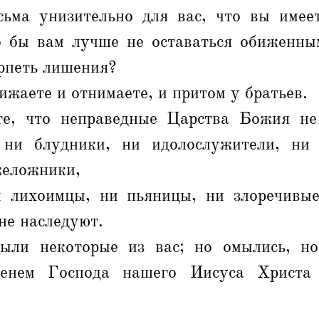
ьма унизительно для вас, что вы име
о бы вам лучше не оставаться обиженны
рпеть лишения?
ижаете и отнимаете, и притом у братьев.
те, что неправедные Царства Божия не
 ни блудники, ни идолослужители, ни
желожники,
 лихоимцы, ни пьяницы, ни злоречивы
не наследуют.
ли некоторые из вас; но омылись, но
менем Господа нашего Иисуса Христ