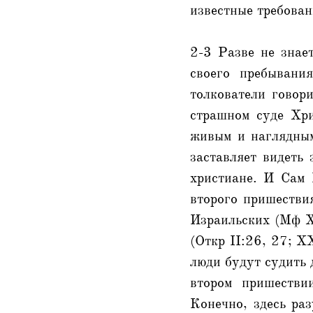
известные требован
2-3 Разве не знае
своего пребывани
толкователи говори
страшном суде Хри
живым и наглядным
заставляет видеть 
христиане. И Сам 
второго пришествия
Израильских (Мф X
(Откр II:26, 27; X
люди будут судить 
втором пришестви
Конечно, здесь ра