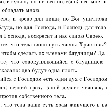
олительно, но не все полезно; все мне п
 обладать мною.
ева, и чрево для пищи; но Бог уничтожит
блуда, но для Господа, и Господь для тела
л Господа, воскресит и нас силою Своею.
ете, что тела ваши суть члены Христовы
 чтобы сделать их членами блудницы? Да 
те, что совокупляющийся с блудницею 
сказано: два будут одна плоть.
йся с Господом есть один дух с Господом
а; всякий грех, какой делает человек, 
против собственного тела.
, что тела ваши суть храм живущего в в