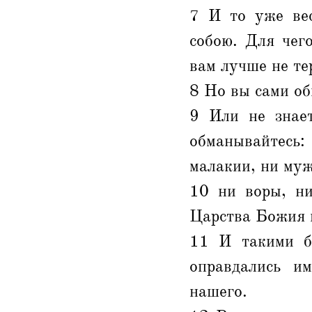
7 И то уже вес
собою. Для чег
вам лучше не те
8 Но вы сами об
9 Или не знае
обманывайтесь:
малакии, ни му
10 ни воры, ни
Царства Божия 
11 И такими бы
оправдались и
нашего.