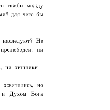
ете тяжбы между
ми? для чего бы
 наследуют? Не
 прелюбодеи, ни
е, ни хищники -
 освятились, но
а и Духом Бога