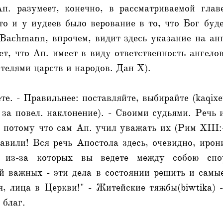
п. разумеет, конечно, в рассматриваемой гла
то и у иудеев было верование в то, что Бог буде
Bachmann, впрочем, видит здесь указание на ан
ает, что Ап. имеет в виду ответственность ангело
телями царств и народов. Дан X).
ете. - Правильнее: поставляйте, выбирайте (kaqixe
за повел. наклонение). - Своими судьями. Речь 
 потому что сам Ап. учил уважать их (Рим XIII:
авили! Вся речь Апостола здесь, очевидно, ирон
, из-за которых вы ведете между собою спо
й важных - эти дела в состоянии решить и самые
, лица в Церкви!" - Житейские тяжбы(biwtika) 
 благ.