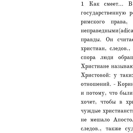
1 Как смеет... В
государственную р
римского права,
неправедными(adi
правды. Он счита
христиан, следов.
спора люди обращ
Христиане называют
Христовой: у таки
отношений. - Корин
и потому, что были
хочет, чтобы в хр
чуждые христианств
не мешало Апостол
следов., также с