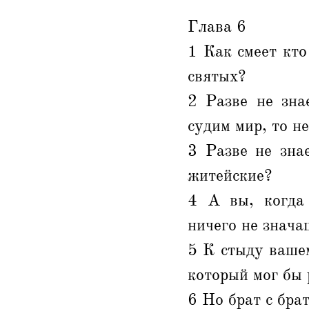
Глава 6
1 Как смеет кто
святых?
2 Разве не зна
судим мир, то н
3 Разве не зна
житейские?
4 А вы, когда 
ничего не знача
5 К стыду ваше
который мог бы 
6 Но брат с бра