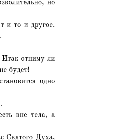
озволительно, но
 и то и другое.
.
? Итак отниму ли
не будет!
становится одно
.
есть вне тела, а
ас Святого Духа,