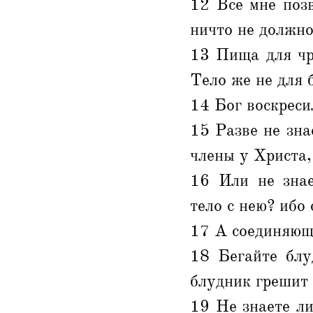
12 Все мне позв
ничто не должно
13 Пища для чр
Тело же не для 
14 Бог воскреси
15 Разве не зна
члены у Христа,
16 Или не знае
тело с нею? ибо 
17 А соединяющи
18 Бегайте блуд
блудник грешит 
19 Не знаете ли