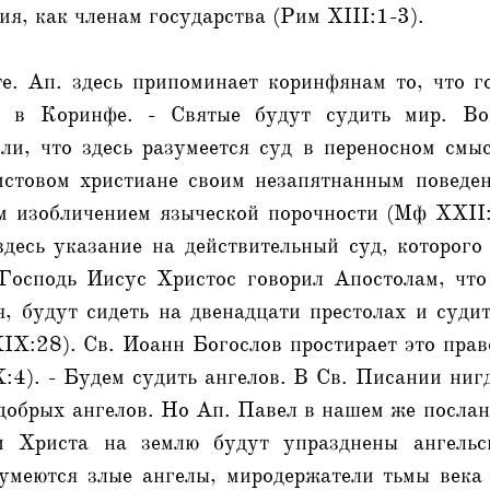
ия, как членам государства (Рим XIII:1-3).
те. Ап. здесь припоминает коринфянам то, что г
я в Коринфе. - Святые будут судить мир. Во
ли, что здесь разумеется суд в переносном смы
стовом христиане своим незапятнанным поведе
 изобличением языческой порочности (Мф XXII:
здесь указание на действительный суд, которог
Господь Иисус Христос говорил Апостолам, что
, будут сидеть на двенадцати престолах и суди
IX:28). Св. Иоанн Богослов простирает это прав
X:4). - Будем судить ангелов. В Св. Писании нигд
добрых ангелов. Но Ап. Павел в нашем же послан
и Христа на землю будут упразднены ангельс
зумеются злые ангелы, миродержатели тьмы века 