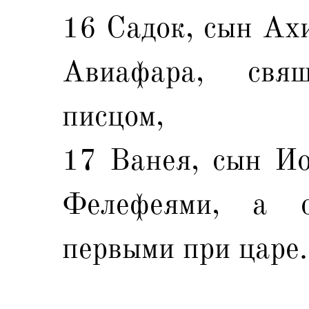
16 Садок, сын Ахи
Авиафара, свя
писцом,
17 Ванея, сын Ио
Фелефеями, а 
первыми при царе.